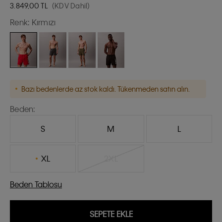
3.849,00
TL
(KDV Dahil)
Renk:
Kırmızı
Bazı bedenlerde az stok kaldı. Tükenmeden satın alın.
Beden:
S
M
L
XL
2XL
Beden Tablosu
SEPETE EKLE