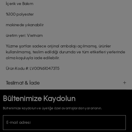
İçerik ve Bakım
%100 polyester
makinede yıkanabilir
üretim yeri: Vietnam
Yüzme şortları sadece orijinal ambalajı açılmamış, ürünler
kullanılmamış, teslim edildiği durumda ve tüm etiketleri yerlerinde
olma koşuluyla iade edilebilir.
Ürün Kodu #: LV00N610473T5
Teslimat & İade
Bültenimize Kaydolun
Bültenimize kaydolun ve üyeliğe özel avantajlardan yararlanın.
E-mail adresi