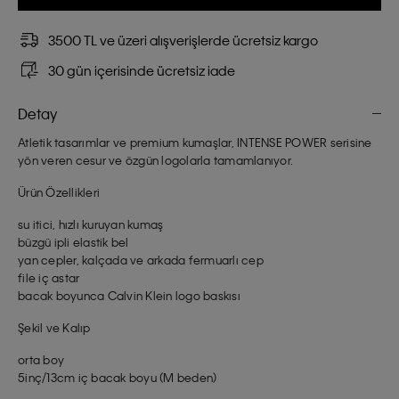
3500 TL ve üzeri alışverişlerde ücretsiz kargo
30 gün içerisinde ücretsiz iade
Detay
Atletik tasarımlar ve premium kumaşlar, INTENSE POWER serisine
yön veren cesur ve özgün logolarla tamamlanıyor.
Ürün Özellikleri
su itici, hızlı kuruyan kumaş
büzgü ipli elastik bel
yan cepler, kalçada ve arkada fermuarlı cep
file iç astar
bacak boyunca Calvin Klein logo baskısı
Şekil ve Kalıp
orta boy
5inç/13cm iç bacak boyu (M beden)