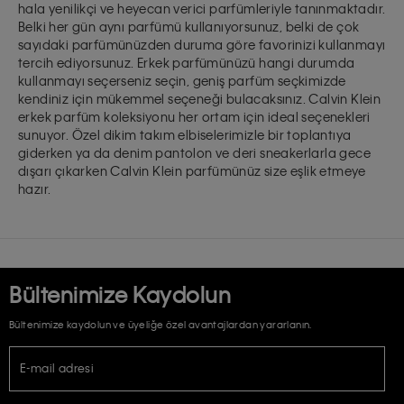
hala yenilikçi ve heyecan verici parfümleriyle tanınmaktadır.
Belki her gün aynı parfümü kullanıyorsunuz, belki de çok
sayıdaki parfümünüzden duruma göre favorinizi kullanmayı
tercih ediyorsunuz. Erkek parfümünüzü hangi durumda
kullanmayı seçerseniz seçin, geniş parfüm seçkimizde
kendiniz için mükemmel seçeneği bulacaksınız. Calvin Klein
erkek parfüm koleksiyonu her ortam için ideal seçenekleri
sunuyor. Özel dikim takım elbiselerimizle bir toplantıya
giderken ya da denim pantolon ve deri sneakerlarla gece
dışarı çıkarken Calvin Klein parfümünüz size eşlik etmeye
hazır.
Bültenimize Kaydolun
Bültenimize kaydolun ve üyeliğe özel avantajlardan yararlanın.
E-mail adresi