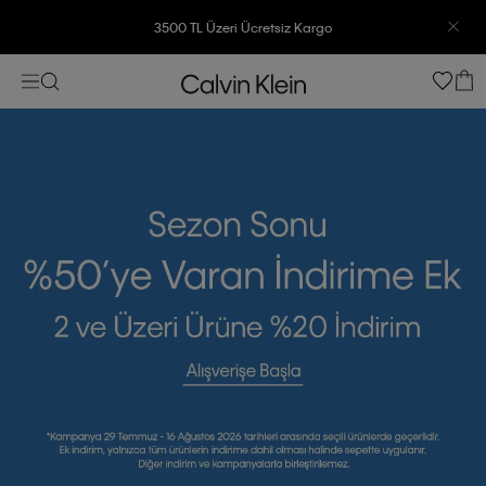
7500 TL Ve Üzeri Alışverişlerinizde 6 Taksit İmkanı