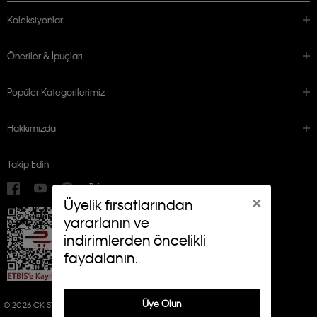
Koleksiyonlar
Öneriler & İpuçları
Popüler Kategorilerimiz
Hakkımızda
Takip Edin
×
Üyelik fırsatlarından
yararlanın ve
indirimlerden öncelikli
faydalanın.
Üye Olun
© 2026 CK STORES B.V. ALL RIGHTS RESERVED