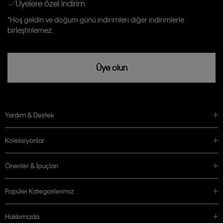
Üyelere özel indirim
Aydınlatma Metni’ni
okuduğumu kabul ediyorum.
Calvin Klein tarafından kişisel verilerimin yurtdışına aktarılmasına açık
*Hoş geldin ve doğum günü indirimleri diğer indirimlerle
rızam vardır
birleştirilemez.
Üye olun
Yardım & Destek
Koleksiyonlar
Öneriler & İpuçları
Popüler Kategorilerimiz
Hakkımızda