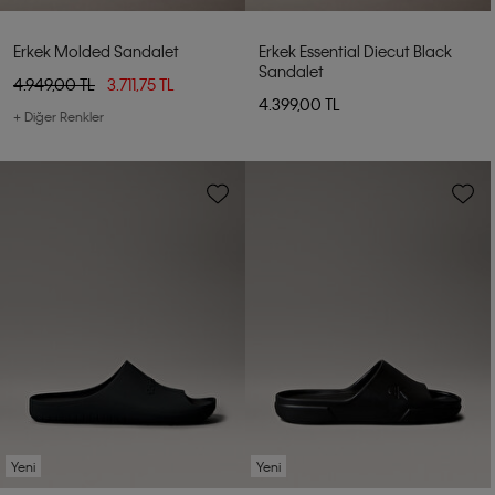
Erkek Molded Sandalet
Erkek Essential Diecut Black
Sandalet
4.949,00 TL
3.711,75 TL
4.399,00 TL
+ Diğer Renkler
Yeni
Yeni