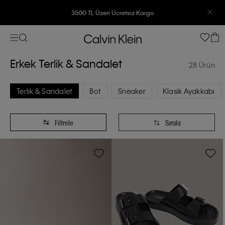
7500 TL Ve Üzeri Alışverişlerinizde 6 Taksit İmkanı
Erkek Terlik & Sandalet
28 Ürün
Terlik & Sandalet
Bot
Sneaker
Klasik Ayakkabı
Filtrele
Sırala