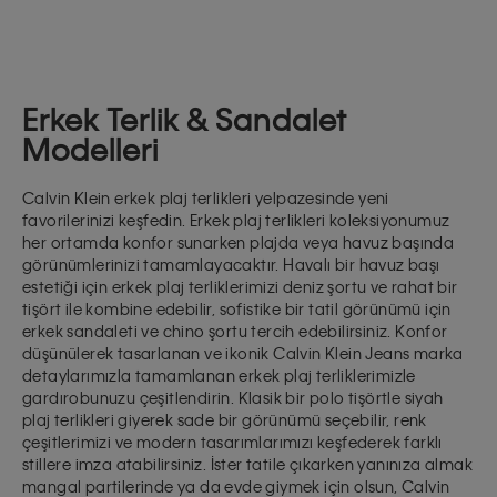
Erkek Terlik & Sandalet
Modelleri
Calvin Klein erkek plaj terlikleri yelpazesinde yeni
favorilerinizi keşfedin. Erkek plaj terlikleri koleksiyonumuz
her ortamda konfor sunarken plajda veya havuz başında
görünümlerinizi tamamlayacaktır. Havalı bir havuz başı
estetiği için erkek plaj terliklerimizi
deniz şortu
ve rahat bir
tişört ile kombine edebilir, sofistike bir tatil görünümü için
erkek sandaleti ve chino şortu tercih edebilirsiniz. Konfor
düşünülerek tasarlanan ve ikonik Calvin Klein Jeans marka
detaylarımızla tamamlanan erkek plaj terliklerimizle
gardırobunuzu çeşitlendirin. Klasik bir
polo tişört
le siyah
plaj terlikleri giyerek sade bir görünümü seçebilir, renk
çeşitlerimizi ve modern tasarımlarımızı keşfederek farklı
stillere imza atabilirsiniz. İster tatile çıkarken yanınıza almak
mangal partilerinde ya da evde giymek için olsun, Calvin