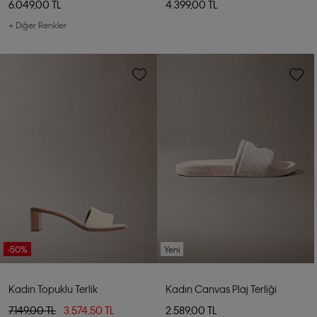
6.049,00 TL
4.399,00 TL
+ Diğer Renkler
-50%
Yeni
Kadın Topuklu Terlik
Kadın Canvas Plaj Terliği
7.149,00 TL
3.574,50 TL
2.589,00 TL