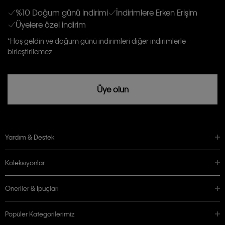
anlıyor ve kabul ediyorum.
Kişiye özel ticari elektronik iletilerini almak için
Açık Onay
veriyorum.
%10 Doğum günü indirimi
İndirimlere Erken Erişim
Üyelere özel indirim
Aydınlatma Metni’ni
okuduğumu kabul ediyorum.
Calvin Klein tarafından kişisel verilerimin yurtdışına aktarılmasına açık
*Hoş geldin ve doğum günü indirimleri diğer indirimlerle
rızam vardır
birleştirilemez.
Üye olun
Yardım & Destek
Koleksiyonlar
Öneriler & İpuçları
Popüler Kategorilerimiz