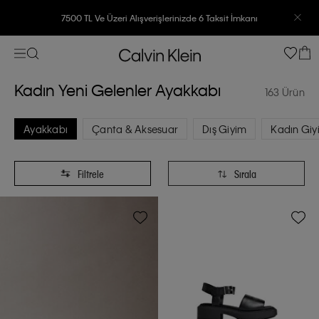
7500 TL Ve Üzeri Alışverişlerinizde 6 Taksit İmkanı
Kadın Yeni Gelenler Ayakkabı
163 Ürün
Ayakkabı
Çanta & Aksesuar
Dış Giyim
Kadın Giy
Filtrele
Sırala