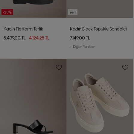
-25%
Yeni
Kadın Flatform Terlik
Kadın Block Topuklu Sandalet
5.499,00 TL
4.124,25 TL
7.149,00 TL
+ Diğer Renkler