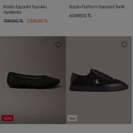
Kadın Espadril Topuklu
Kadın Flatform Espadril Terlik
Ayakkabı
6.049,00 TL
7.149,00 TL
3.574,50 TL
-40%
Yeni