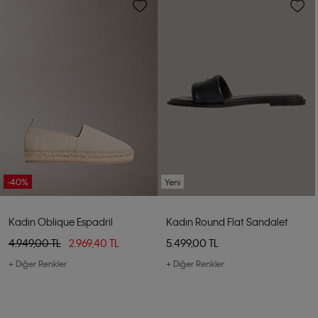
-40%
Yeni
Kadın Oblique Espadril
Kadın Round Flat Sandalet
4.949,00 TL
2.969,40 TL
5.499,00 TL
+ Diğer Renkler
+ Diğer Renkler