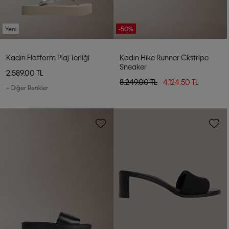
Yeni
-50%
Kadın Flatform Plaj Terliği
Kadın Hike Runner Ckstripe
Sneaker
2.589,00 TL
8.249,00 TL
4.124,50 TL
+ Diğer Renkler