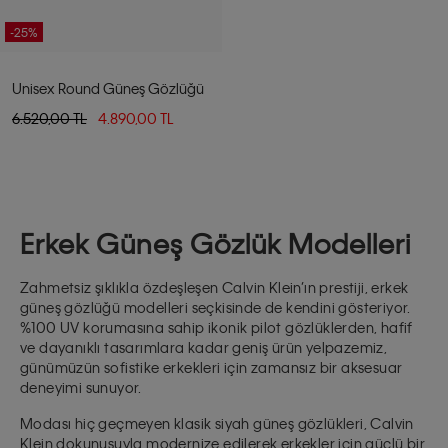
-25%
Unisex Round Güneş Gözlüğü
6.520,00 TL
4.890,00 TL
Erkek Güneş Gözlük Modelleri
Zahmetsiz şıklıkla özdeşleşen Calvin Klein’ın prestiji, erkek
güneş gözlüğü modelleri seçkisinde de kendini gösteriyor.
%100 UV korumasına sahip ikonik pilot gözlüklerden, hafif
ve dayanıklı tasarımlara kadar geniş ürün yelpazemiz,
günümüzün sofistike erkekleri için zamansız bir aksesuar
deneyimi sunuyor.
Modası hiç geçmeyen klasik siyah güneş gözlükleri, Calvin
Klein dokunuşuyla modernize edilerek erkekler için güçlü bir