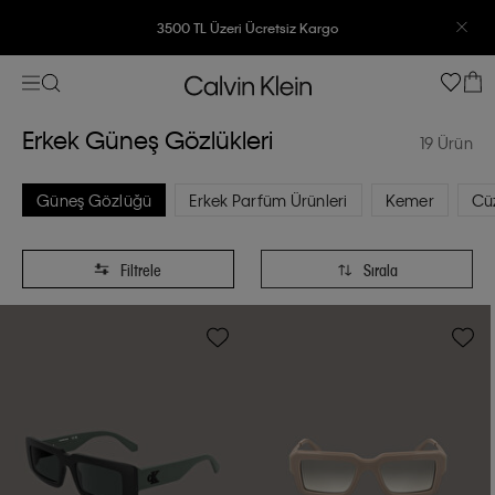
3500 TL Üzeri Ücretsiz Kargo
7500 TL Ve Üzeri Alışverişlerinizde 6 Taksit İmkanı
Erkek Güneş Gözlükleri
19 Ürün
Güneş Gözlüğü
Erkek Parfüm Ürünleri
Kemer
Cüz
Filtrele
Sırala