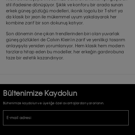
stil ifadesine dönüşüyor. Şıklık ve konforu bir arada sunan
erkek güneş gözlüğü modelleri, ikonik logolu bir T-shirt ya
da klasik bir jean ile mükemmel uyum yakalayarak her
kombine zarif bir son dokunuş katıyor.
Son dönemin öne çıkan trendlerinden biri olan yuvarlak
güneş gözlükleri de Calvin Klein’ın zarif ve yenilikçi tasarım
anlayışıyla yeniden yorumlanıyor. Hem klasik hem modern
tarzlara hitap eden bu modeller, her erkeğin gardırobuna
taze bir estetik kazandırıyor.
Bültenimize Kaydolun
Bültenimize kaydolun ve üyeliğe özel avantajlardan yararlanın.
E-mail adresi