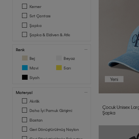
Kemer
Sırt Çantası
Şapka
Şapka & Eldiven & Atkı
Renk
Bej
Beyaz
Mavi
Sarı
Siyah
Yeni
Materyal
Akrilik
Çocuk Unisex La
Daha İyi Pamuk Girişimi
Şapka
Elastan
Geri Dönüştürülmüş Naylon
Geri Dönüştürülmüş Polyester