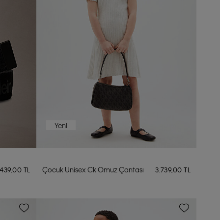
Yeni
Çocuk Unisex Ck Omuz Çantası
.439,00 TL
3.739,00 TL