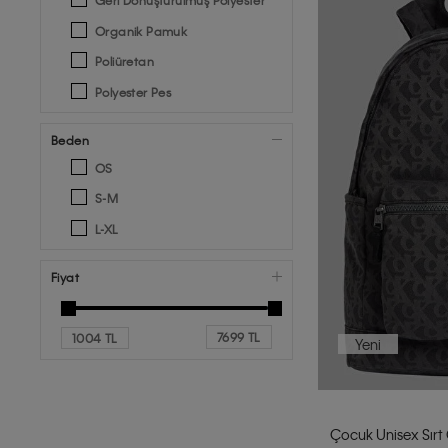
Organik Pamuk
Poliüretan
Polyester Pes
Beden
OS
S-M
L-XL
Fiyat
7699 TL
1004 TL
Yeni
Çocuk Unisex Sırt