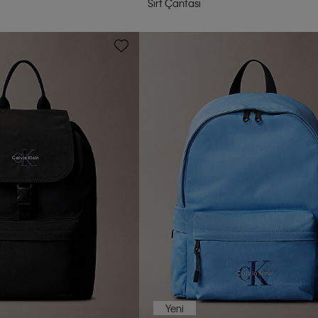
Sırt Çantası
Yeni