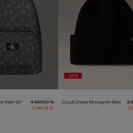
-50%
n Klein Sırt
4.459,00 TL
Çocuk Unisex Monogram Bere
2.
3.344,25 TL
1.