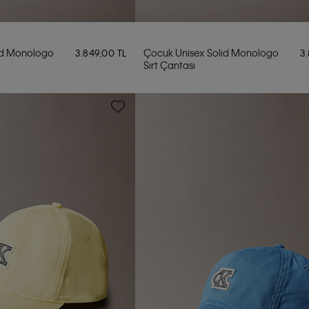
id Monologo
Çocuk Unisex Solid Monologo
3.849,00 TL
3
Sırt Çantası