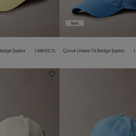
Yeni
 Badge Şapka
Çocuk Unisex Ck Badge Şapka
1.369,00 TL
1