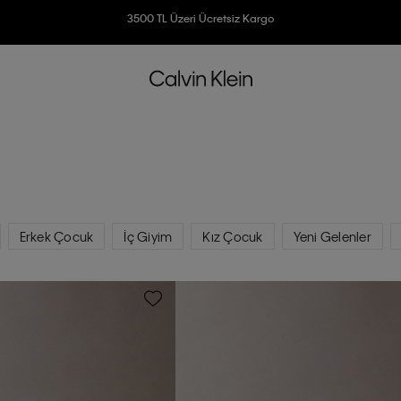
3500 TL Üzeri Ücretsiz Kargo
7500 TL Ve Üzeri Alışverişlerinizde 6 Taksit İmkanı
Erkek Çocuk
İç Giyim
Kız Çocuk
Yeni Gelenler