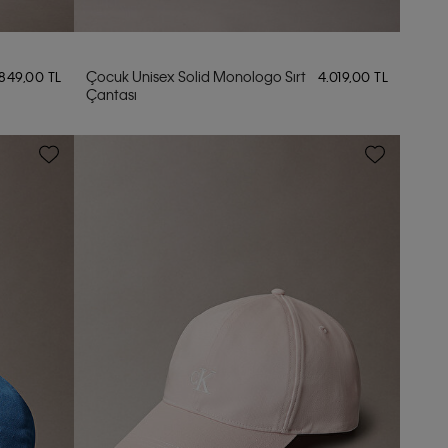
Çocuk Unisex Solid Monologo Sırt
.849,00 TL
4.019,00 TL
Çantası