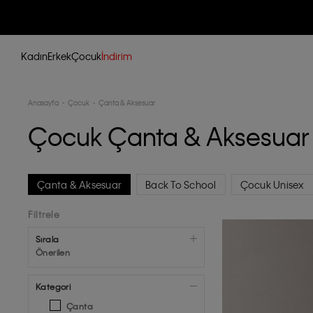
Kadın
Erkek
Çocuk
İndirim
Anasayfa
Çocuk
Çanta & Aksesuar
Çocuk Çanta & Aksesuar
Çanta & Aksesuar
Back To School
Çocuk Unisex
Filtrele
Sırala
Önerilen
Kategori
Çanta