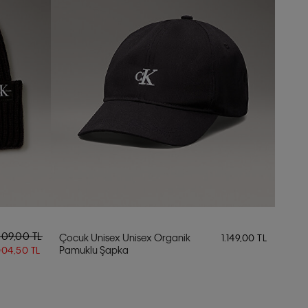
009,00 TL
Çocuk Unisex Unisex Organik
1.149,00 TL
Pamuklu Şapka
004,50 TL