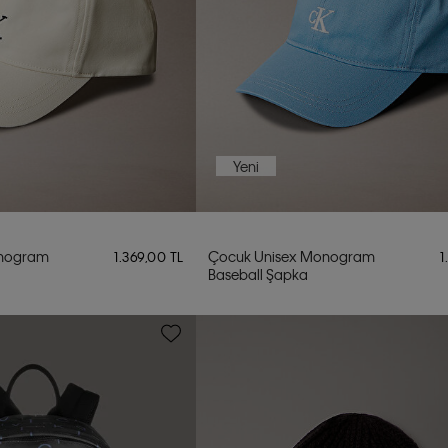
Yeni
onogram
Çocuk Unisex Monogram
1.369,00 TL
1
Baseball Şapka