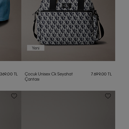
Yeni
Çocuk Unisex Ck Seyahat
.369,00 TL
7.699,00 TL
Çantası