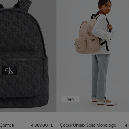
Yeni
 Çantası
Çocuk Unisex Solid Monologo
4.889,00 TL
4