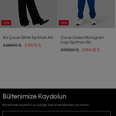
-25%
-25%
Kız Çocuk Glitter Eşofman Altı
Çocuk Unisex Monogram
Logo Eşofman Altı
3.669,00 TL
2.751,75 TL
3.939,00 TL
2.954,25 TL
Bültenimize Kaydolun
Bültenimize kaydolun ve üyeliğe özel avantajlardan yararlanın.