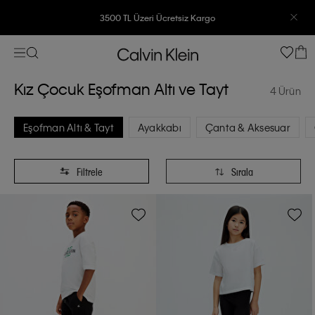
3500 TL Üzeri Ücretsiz Kargo
7500 TL Ve Üzeri Alışverişlerinizde 6 Taksit İmkanı
Kız Çocuk Eşofman Altı ve Tayt
4 Ürün
Eşofman Altı & Tayt
Ayakkabı
Çanta & Aksesuar
Filtrele
Sırala