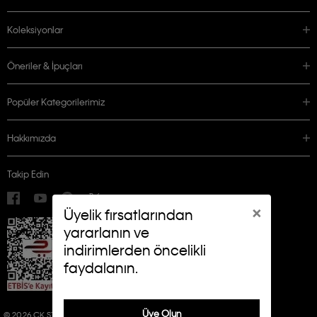
Koleksiyonlar
Öneriler & İpuçları
Popüler Kategorilerimiz
Hakkımızda
Takip Edin
×
Üyelik fırsatlarından
yararlanın ve
indirimlerden öncelikli
faydalanın.
Üye Olun
© 2026 CK STORES B.V. ALL RIGHTS RESERVED