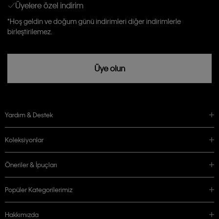
Üyelere özel indirim
Aydınlatma Metni’ni
okuduğumu kabul ediyorum.
Calvin Klein tarafından kişisel verilerimin yurtdışına aktarılmasına açık
*Hoş geldin ve doğum günü indirimleri diğer indirimlerle
rızam vardır
birleştirilemez.
Üye olun
Yardım & Destek
Koleksiyonlar
Öneriler & İpuçları
Popüler Kategorilerimiz
Hakkımızda