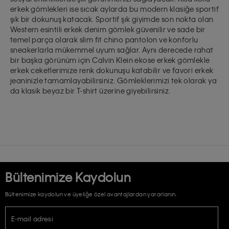
erkek gömlekleri
ise sıcak aylarda bu modern klasiğe sportif
şık bir dokunuş katacak. Sportif şık giyimde son nokta olan
Western esintili erkek denim gömlek güvenilir ve sade bir
temel parça olarak slim fit chino pantolon ve
konforlu
sneakerlarla
mükemmel uyum sağlar. Aynı derecede rahat
bir başka görünüm için Calvin Klein ekose erkek gömlekle
erkek ceketlerimize
renk dokunuşu katabilir ve favori erkek
jeaninizle tamamlayabilirsiniz. Gömleklerimizi tek olarak ya
da klasik beyaz bir T-shirt üzerine giyebilirsiniz.
Bültenimize Kaydolun
Bültenimize kaydolun ve üyeliğe özel avantajlardan yararlanın.
E-mail adresi