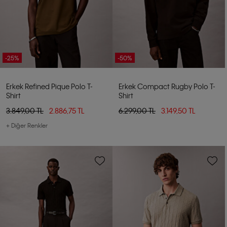
-25%
-50%
Erkek Refined Pique Polo T-
Erkek Compact Rugby Polo T-
Shirt
Shirt
3.849,00 TL
2.886,75 TL
6.299,00 TL
3.149,50 TL
+ Diğer Renkler