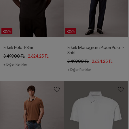
-25%
-25%
Erkek Polo T-Shirt
Erkek Monogram Pique Polo T-
Shirt
3.499,00 TL
2.624,25 TL
3.499,00 TL
2.624,25 TL
+ Diğer Renkler
+ Diğer Renkler