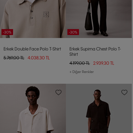
-30%
-30%
Erkek Double Face Polo T-Shirt
Erkek Supima Chest Polo T-
Shirt
5.769,00 TL
4.038,30 TL
4.199,00 TL
2.939,30 TL
+ Diğer Renkler