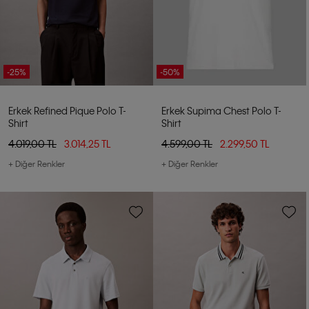
-25%
-50%
Erkek Refined Pique Polo T-
Erkek Supima Chest Polo T-
Shirt
Shirt
4.019,00 TL
3.014,25 TL
4.599,00 TL
2.299,50 TL
+ Diğer Renkler
+ Diğer Renkler