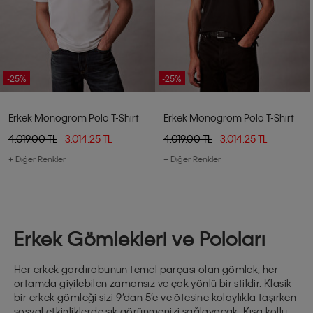
-25%
-25%
Erkek Monogrom Polo T-Shirt
Erkek Monogrom Polo T-Shirt
4.019,00 TL
3.014,25 TL
4.019,00 TL
3.014,25 TL
+ Diğer Renkler
+ Diğer Renkler
Erkek Gömlekleri ve Poloları
Her erkek gardırobunun temel parçası olan
gömlek
, her
ortamda giyilebilen zamansız ve çok yönlü bir stildir. Klasik
bir erkek gömleği sizi 9’dan 5’e ve ötesine kolaylıkla taşırken
sosyal etkinliklerde şık görünmenizi sağlayacak.
Kısa kollu