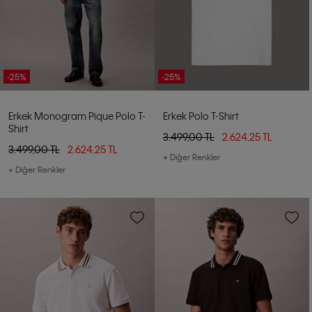
-25%
-25%
Erkek Monogram Pique Polo T-
Erkek Polo T-Shirt
Shirt
3.499,00 TL
2.624,25 TL
3.499,00 TL
2.624,25 TL
+ Diğer Renkler
+ Diğer Renkler