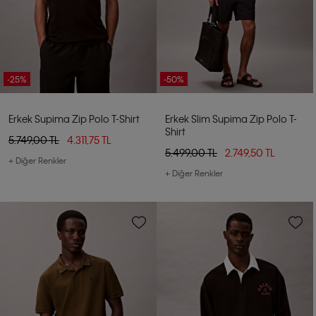
-25%
-50%
Erkek Supima Zip Polo T-Shirt
Erkek Slim Supima Zip Polo T-
Shirt
5.749,00 TL
4.311,75 TL
5.499,00 TL
2.749,50 TL
+ Diğer Renkler
+ Diğer Renkler