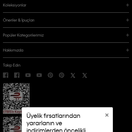
Koleksiyonlar
Öneriler & İpuçları
Popüler Kategorilerimiz
Hakkımızda
Takip Edin
×
Üyelik fırsatlarından
yararlanın ve
indirimlerden öncelikli