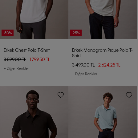
-50%
-25%
Erkek Chest Polo T-Shirt
Erkek Monogram Pique Polo T-
Shirt
3.599,00 TL
1.799,50 TL
3.499,00 TL
2.624,25 TL
+ Diğer Renkler
+ Diğer Renkler