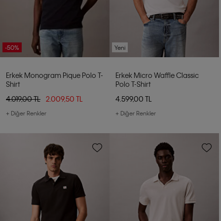
-50%
Yeni
Erkek Monogram Pique Polo T-
Erkek Micro Waffle Classic
Shirt
Polo T-Shirt
4.019,00 TL
2.009,50 TL
4.599,00 TL
+ Diğer Renkler
+ Diğer Renkler