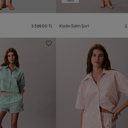
Yeni
Kadın Satin Şort
3.569,00 TL
2