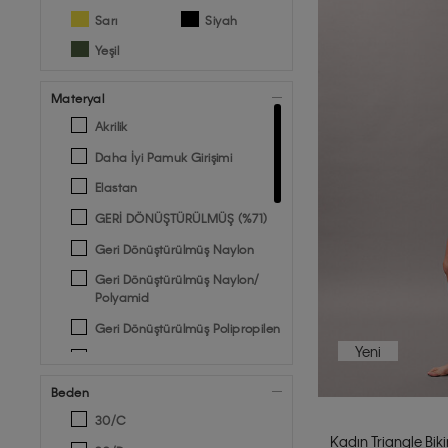
Sarı
Siyah
Yeşil
Materyal
Akrilik
Daha İyi Pamuk Girişimi
Elastan
GERİ DÖNÜŞTÜRÜLMÜŞ (%71)
Geri Dönüştürülmüş Naylon
Geri Dönüştürülmüş Naylon/
Polyamid
Geri Dönüştürülmüş Polipropilen
Yeni
Geri Dönüştürülmüş Polyester
Modal
Beden
Naylon
30/C
Kadın Triangle Biki