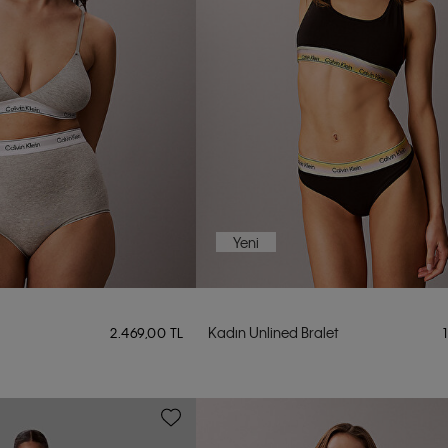
Yeni
Kadın Unlined Bralet
2.469,00 TL