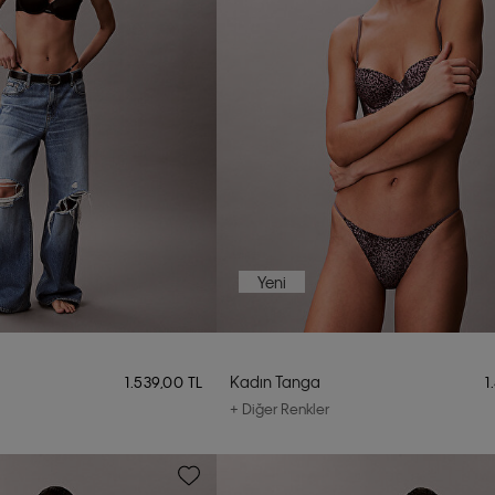
Yeni
Kadın Tanga
1.539,00 TL
1
+ Diğer Renkler