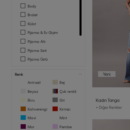
Body
Bralet
Külot
Pijama & Ev Giyim
Pijama Altı
Pijama Seti
Pijama Üstü
Sütyen
Yeni
Renk
Şort
Antrasit
Bej
Tanga
Beyaz
Çok renkli
T-shirt
Kadın Tanga
Ekru
Gri
+ Diğer Renkler
Kahverengi
Kırmızı
Mavi
Mint
Mor
Pembe