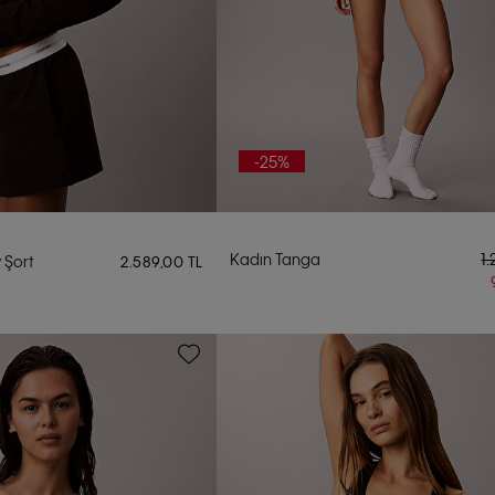
-25%
Kadın Tanga
1
 Şort
2.589,00 TL