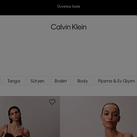
Ücretsiz İade
3500 TL Üzeri Ücretsiz Kargo
7500 TL Ve Üzeri Alışverişlerinizde 6 Taksit İmkanı
Tanga
Sütyen
Bralet
Body
Pijama & Ev Giyim