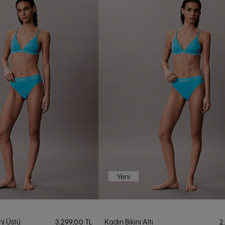
Yeni
ni Üstü
Kadın Bikini Altı
3.299,00 TL
2