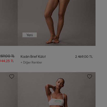
Yeni
.259,00 TL
Kadın Brief Külot
2.469,00 TL
944,25 TL
+ Diğer Renkler