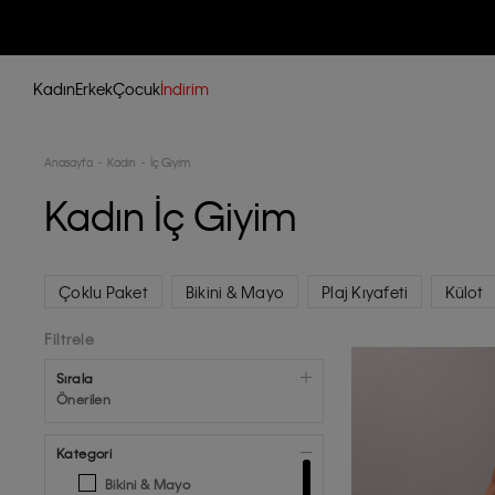
Kadın
Erkek
Çocuk
İndirim
Anasayfa
Kadın
İç Giyim
Kadın İç Giyim
Çoklu Paket
Bikini & Mayo
Plaj Kıyafeti
Külot
Filtrele
Sırala
Önerilen
Kategori
Bikini & Mayo