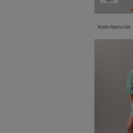
Yeni
36/B
36/C
36/D
Kadın Pijama Set
38/D
34/DD
36/DD
38/DD
XS
S
M
L
XL