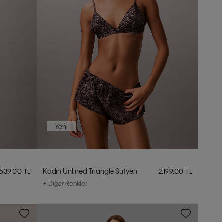
Yeni
Kadın Unlined Triangle Sütyen
.539,00 TL
2.199,00 TL
+ Diğer Renkler