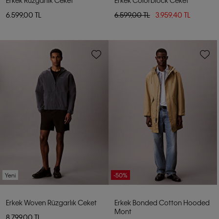
6.599,00 TL
6.599,00 TL
3.959,40 TL
Yeni
-50%
Erkek Woven Rüzgarlık Ceket
Erkek Bonded Cotton Hooded
Mont
8.799,00 TL