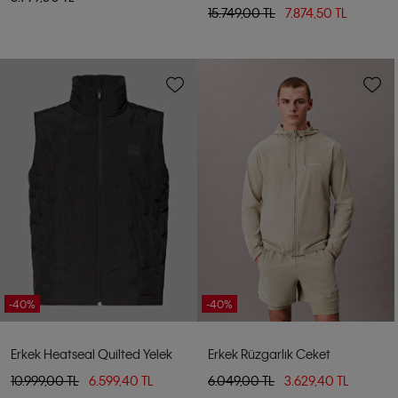
15.749,00 TL
7.874,50 TL
-40%
-40%
Erkek Heatseal Quilted Yelek
Erkek Rüzgarlık Ceket
10.999,00 TL
6.599,40 TL
6.049,00 TL
3.629,40 TL