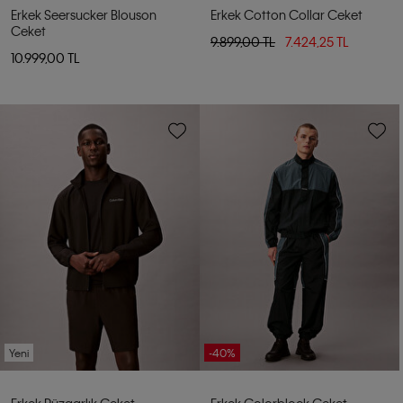
Erkek Seersucker Blouson
Erkek Cotton Collar Ceket
Ceket
9.899,00 TL
7.424,25 TL
10.999,00 TL
Yeni
-40%
Erkek Rüzgarlık Ceket
Erkek Colorblock Ceket