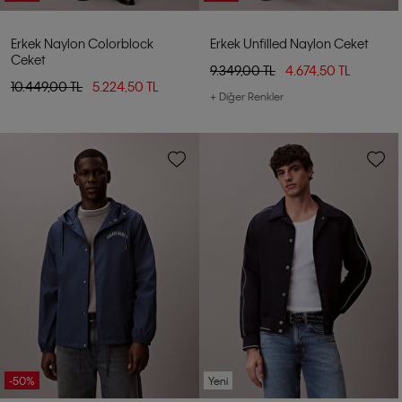
Erkek Naylon Colorblock
Erkek Unfilled Naylon Ceket
Ceket
9.349,00 TL
4.674,50 TL
10.449,00 TL
5.224,50 TL
+ Diğer Renkler
-50%
Yeni