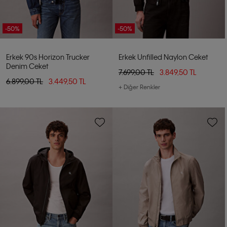
-50%
-50%
Erkek 90s Horizon Trucker
Erkek Unfilled Naylon Ceket
Denim Ceket
7.699,00 TL
3.849,50 TL
6.899,00 TL
3.449,50 TL
+ Diğer Renkler