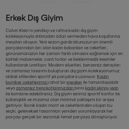
Erkek Dış Giyim
Calvin Klein'ın yenilikçi ve rafine kadın dış giyim
koleksiyonuyla stilinizden ödün vermeden hava koşullarına
meydan okuyun. Yeni sezon gardırobunuzun en önemli
parçalarından biri olan kadın kabanları ve ceketleri,
görünümünüzün her zaman farklı olmasını sağlamak için en
kaliteli malzemeler, canlı tonlar ve beklenmedik kesimler
kullanılarak üretiliyor. Modern siluetleri, benzersiz detayları
ve zamansız tasarımı buluşturan dış giyim koleksiyonumuz
iddialı stillerden sportif şık parçalara uzanıyor.
Kadın
bomber ceketlerimizi
rahat bir
sneaker
ile tamamlayabilir
veya
zamansız trençkotlarımızdan
birini
kadın skinny jean
ile kombine edebilirsiniz. Dış giyim serimiz sportif konfor ile
kullanışlılık ve imzamız olan minimal yaklaşımı bir araya
getiriyor. İkonik kadın mont ve ceketlerinden oluşan bu
seçki, geleneksel tasarımları yeniden yorumlayarak her
parçayı gerçek bir sezonluk temel parçaya dönüştürüyor.