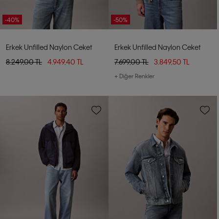
-40%
-50%
Erkek Unfilled Naylon Ceket
Erkek Unfilled Naylon Ceket
8.249,00 TL
4.949,40 TL
7.699,00 TL
3.849,50 TL
+ Diğer Renkler