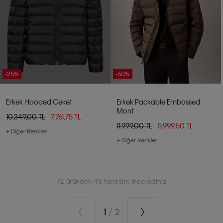
-25%
-50%
Erkek Hooded Ceket
Erkek Packable Embossed
Mont
10.349,00 TL
7.761,75 TL
11.999,00 TL
5.999,50 TL
+ Diğer Renkler
+ Diğer Renkler
72 üründen 48 tanesini incelediniz
1
/
2