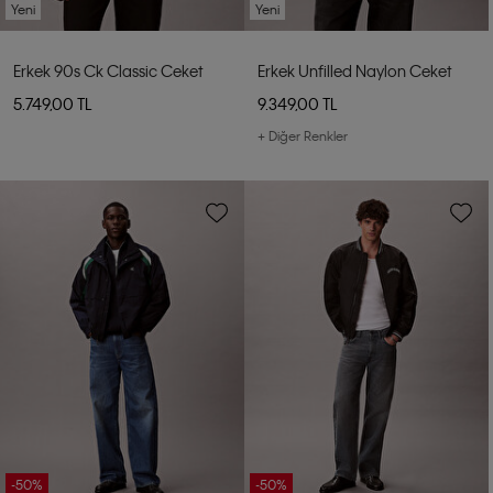
Yeni
Yeni
Erkek 90s Ck Classic Ceket
Erkek Unfilled Naylon Ceket
5.749,00 TL
9.349,00 TL
+ Diğer Renkler
-50%
-50%