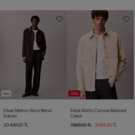
Yeni
-50%
Erkek Melton Wool Blend
Erkek Matty Canvas Relaxed
Kaban
Ceket
20.469,00 TL
7.869,00 TL
3.934,50 TL