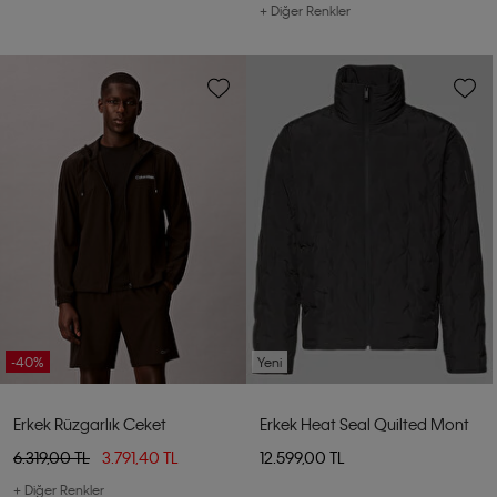
+ Diğer Renkler
-40%
Yeni
Erkek Rüzgarlık Ceket
Erkek Heat Seal Quilted Mont
6.319,00 TL
3.791,40 TL
12.599,00 TL
+ Diğer Renkler