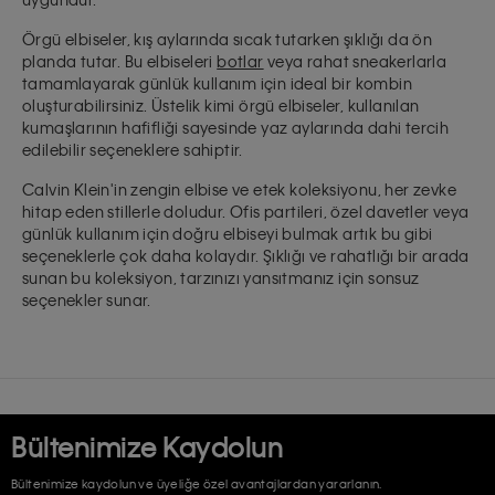
Örgü elbiseler, kış aylarında sıcak tutarken şıklığı da ön
planda tutar. Bu elbiseleri
botlar
veya rahat sneakerlarla
tamamlayarak günlük kullanım için ideal bir kombin
oluşturabilirsiniz. Üstelik kimi örgü elbiseler, kullanılan
kumaşlarının hafifliği sayesinde yaz aylarında dahi tercih
edilebilir seçeneklere sahiptir.
Calvin Klein'in zengin elbise ve etek koleksiyonu,
her zevke
hitap eden stillerle
doludur. Ofis partileri, özel davetler veya
günlük kullanım için doğru elbiseyi bulmak artık bu gibi
seçeneklerle çok daha kolaydır. Şıklığı ve rahatlığı bir arada
sunan bu koleksiyon, tarzınızı yansıtmanız için sonsuz
seçenekler sunar.
Bültenimize Kaydolun
Bültenimize kaydolun ve üyeliğe özel avantajlardan yararlanın.