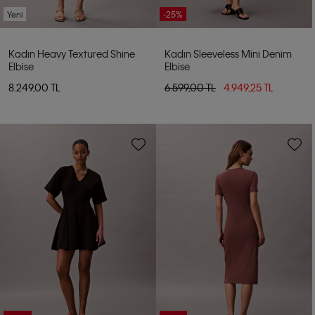
Yeni
-25%
Kadın Heavy Textured Shine
Kadın Sleeveless Mini Denim
Elbise
Elbise
8.249,00 TL
6.599,00 TL
4.949,25 TL