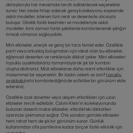
detaylarıyla
her mevsimde tercih edilebilecek seçenekler
sunar. Her zevke hitap edecek geniş koleksiyonu sayesinde
askılı modeller, istenen tüm renk ve desenlerle alıcısıyla
buluşur. Üstelik farklı kesimleri ve modelleriyle askılı
modeller, kimi zaman farklı şekillerde kombinlenerek şıklığın
timsali olmanızı sağlayabilir.
Mini elbiseler, enerjik ve genç bir tarzı temsil eder. Özellikle
parti veya arkadaş buluşmaları için ideal olan bu elbiseler,
eğlenceli desenleri ve renkleriyle dikkat çeker. Mini elbiseleri
topuklu ayakkabılarla tamamlayarak şık bir kombin
oluşturabilirsiniz. Midi elbiselerse daha resmî etkinlikler için
mükemmel bir seçenektir. Bir kadın ceketi ve zarif
topuklu
ayakkabı
larla kombinlediğinizde sofistike bir görünüm elde
edersiniz.
Özellikle özel davetler veya akşam etkinlikleri için uzun
elbiseler tercih edilebilir. Calvin Klein'in koleksiyonunda
bulunan desenli maksi elbiseler, etkinlikteki dikkatleri
üzerinize çekmenizi sağlar. Öte yandan gömlek elbiseler
hem rahat hem de şık bir görünüm sunar. Günlük
kullanımdan ofis partilerine kadar birçok farklı etkinlik için
uygundur.