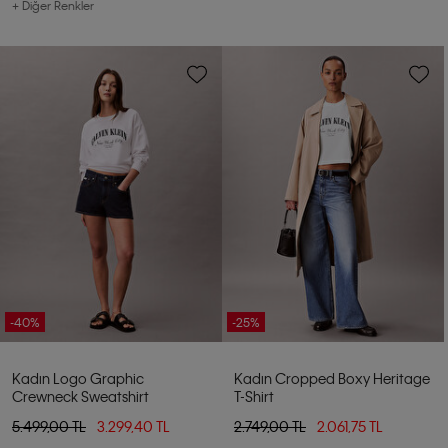
+ Diğer Renkler
-40%
-25%
Kadın Logo Graphic
Kadın Cropped Boxy Heritage
Crewneck Sweatshirt
T-Shirt
5.499,00 TL
3.299,40 TL
2.749,00 TL
2.061,75 TL