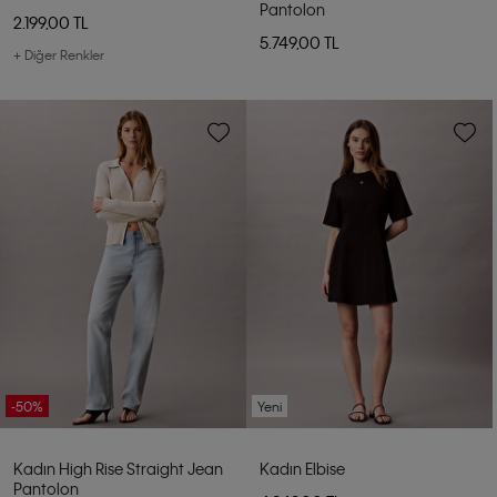
Pantolon
2.199,00 TL
5.749,00 TL
+ Diğer Renkler
-50%
Yeni
Kadın High Rise Straight Jean
Kadın Elbise
Pantolon