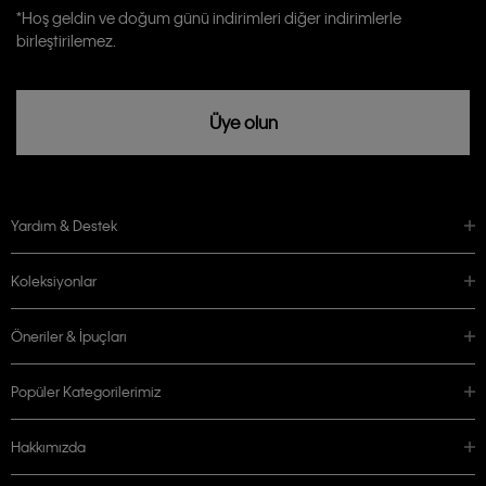
Calvin Klein tarafından kişisel verilerimin yurtdışına aktarılmasına açık
*Hoş geldin ve doğum günü indirimleri diğer indirimlerle
rızam vardır
birleştirilemez.
Üye olun
Yardım & Destek
Koleksiyonlar
Öneriler & İpuçları
Popüler Kategorilerimiz
Hakkımızda