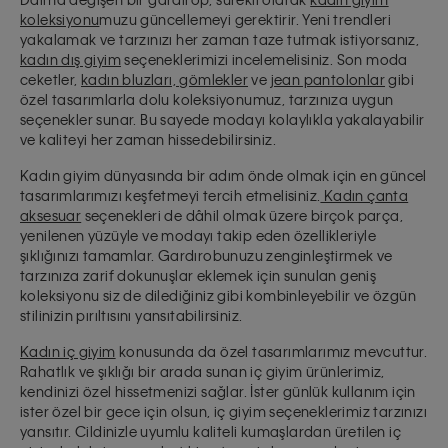
koleksiyonu
muzu güncellemeyi gerektirir. Yeni trendleri
yakalamak ve tarzınızı her zaman taze tutmak istiyorsanız,
kadın dış giyim
seçeneklerimizi incelemelisiniz. Son moda
ceketler,
kadın bluzları, gömlekler
ve
jean pantolonlar
gibi
özel tasarımlarla dolu koleksiyonumuz, tarzınıza uygun
seçenekler sunar. Bu sayede modayı kolaylıkla yakalayabilir
ve
kaliteyi her zaman hissedebilirsiniz
.
Kadın giyim dünyasında bir adım önde olmak için en güncel
tasarımlarımızı keşfetmeyi tercih etmelisiniz.
Kadın çanta
aksesuar
seçenekleri de dâhil olmak üzere birçok parça,
yenilenen yüzüyle ve modayı takip eden özellikleriyle
şıklığınızı tamamlar. Gardırobunuzu zenginleştirmek ve
tarzınıza zarif dokunuşlar eklemek için sunulan geniş
koleksiyonu siz de dilediğiniz gibi kombinleyebilir ve
özgün
stilinizin pırıltısını
yansıtabilirsiniz.
Kadın iç giyim
konusunda da özel tasarımlarımız mevcuttur.
Rahatlık ve şıklığı bir arada sunan iç giyim ürünlerimiz,
kendinizi özel hissetmenizi sağlar. İster günlük kullanım için
ister özel bir gece için olsun, iç giyim seçeneklerimiz tarzınızı
yansıtır. Cildinizle uyumlu kaliteli kumaşlardan üretilen iç