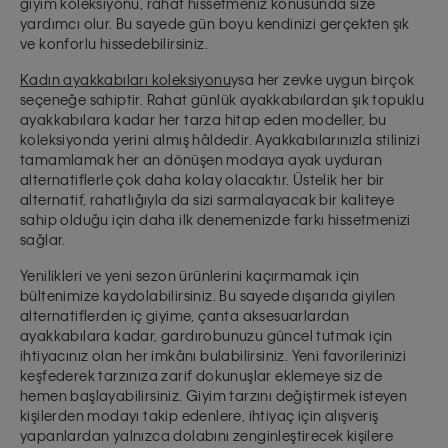
giyim koleksiyonu, rahat hissetmeniz konusunda size
yardımcı olur. Bu sayede gün boyu kendinizi gerçekten
şık
ve konforlu
hissedebilirsiniz.
Kadın ayakkabıları koleksiyonu
ysa her zevke uygun birçok
seçeneğe sahiptir. Rahat günlük ayakkabılardan şık topuklu
ayakkabılara kadar her tarza hitap eden modeller, bu
koleksiyonda yerini almış hâldedir. Ayakkabılarınızla stilinizi
tamamlamak her an dönüşen modaya ayak uyduran
alternatiflerle çok daha kolay olacaktır. Üstelik her bir
alternatif, rahatlığıyla da sizi sarmalayacak bir kaliteye
sahip olduğu için daha ilk denemenizde farkı hissetmenizi
sağlar.
Yenilikleri ve yeni sezon ürünlerini kaçırmamak için
bültenimize kaydolabilirsiniz. Bu sayede dışarıda giyilen
alternatiflerden iç giyime, çanta aksesuarlardan
ayakkabılara kadar, gardırobunuzu güncel tutmak için
ihtiyacınız olan her imkânı bulabilirsiniz. Yeni favorilerinizi
keşfederek tarzınıza zarif dokunuşlar eklemeye siz de
hemen başlayabilirsiniz. Giyim tarzını değiştirmek isteyen
kişilerden modayı takip edenlere, ihtiyaç için alışveriş
yapanlardan yalnızca dolabını zenginleştirecek kişilere