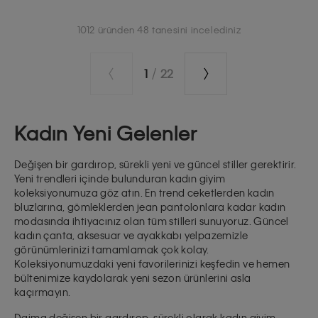
1012 üründen 48 tanesini incelediniz
1
/
22
Kadın Yeni Gelenler
Değişen bir gardırop, sürekli yeni ve güncel stiller gerektirir.
Yeni trendleri içinde bulunduran kadın giyim
koleksiyonumuza göz atın. En trend ceketlerden kadın
bluzlarına, gömleklerden jean pantolonlara kadar kadın
modasında ihtiyacınız olan tüm stilleri sunuyoruz. Güncel
kadın çanta, aksesuar ve ayakkabı yelpazemizle
görünümlerinizi tamamlamak çok kolay.
Koleksiyonumuzdaki yeni favorilerinizi keşfedin ve hemen
bültenimize kaydolarak yeni sezon ürünlerini asla
kaçırmayın.
Daima değişen bir gardırop, sürekli olarak
kadın giyim