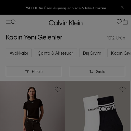
7500 TL Ve Üzeri Alışverişlerinizde 6 Taksit İmkanı
Kadın Yeni Gelenler
1012 Ürün
Ayakkabı
Çanta & Aksesuar
Dış Giyim
Kadın Giy
Filtrele
Sırala