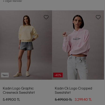
+ Diğer Renkler
Yeni
-40%
Kadın Logo Graphic
Kadın Ck Logo Cropped
Crewneck Sweatshirt
Sweatshirt
5.499,00 TL
5.499,00 TL
3.299,40 TL