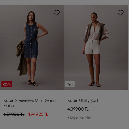
-25%
Yeni
Kadın Sleeveless Mini Denim
Kadın Utility Şort
Elbise
4.399,00 TL
6.599,00 TL
4.949,25 TL
+ Diğer Renkler