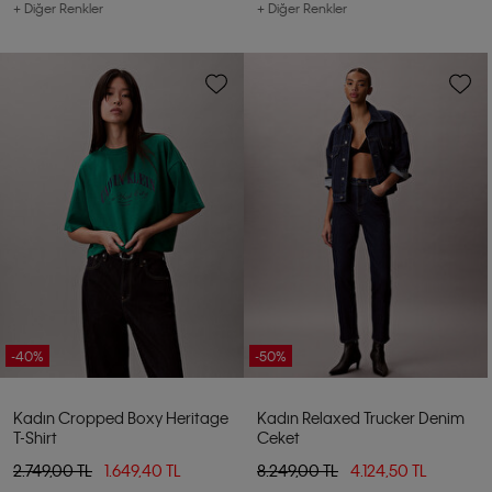
+ Diğer Renkler
+ Diğer Renkler
-40%
-50%
Kadın Cropped Boxy Heritage
Kadın Relaxed Trucker Denim
T-Shirt
Ceket
2.749,00 TL
1.649,40 TL
8.249,00 TL
4.124,50 TL