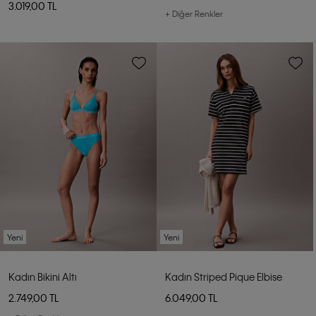
3.019,00 TL
+ Diğer Renkler
Yeni
Yeni
Kadın Bikini Altı
Kadın Striped Pique Elbise
2.749,00 TL
6.049,00 TL