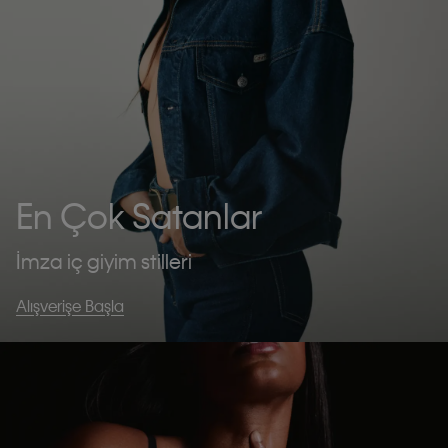
En Çok Satanlar
İmza iç giyim stilleri
Alışverişe Başla