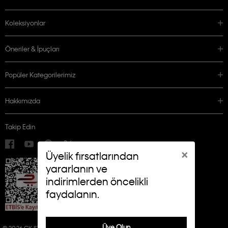
Koleksiyonlar
Öneriler & İpuçları
Popüler Kategorilerimiz
Hakkımızda
Takip Edin
×
Üyelik fırsatlarından
yararlanın ve
indirimlerden öncelikli
faydalanın.
Üye Olun