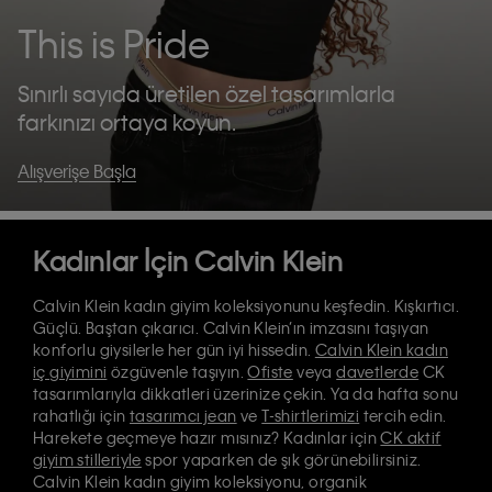
This is Pride
Sınırlı sayıda üretilen özel tasarımlarla
farkınızı ortaya koyun.
Alışverişe Başla
Kadınlar İçin Calvin Klein
Calvin Klein kadın giyim koleksiyonunu keşfedin. Kışkırtıcı.
Güçlü. Baştan çıkarıcı. Calvin Klein’ın imzasını taşıyan
konforlu giysilerle her gün iyi hissedin.
Calvin Klein kadın
iç giyimini
özgüvenle taşıyın.
Ofiste
veya
davetlerde
CK
tasarımlarıyla dikkatleri üzerinize çekin. Ya da hafta sonu
rahatlığı için
tasarımcı jean
ve
T-shirtlerimizi
tercih edin.
Harekete geçmeye hazır mısınız? Kadınlar için
CK aktif
giyim stilleriyle
spor yaparken de şık görünebilirsiniz.
Calvin Klein kadın giyim koleksiyonu, organik