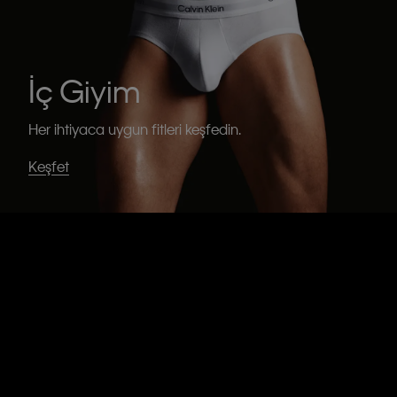
İç Giyim
Her ihtiyaca uygun fitleri keşfedin.
Keşfet