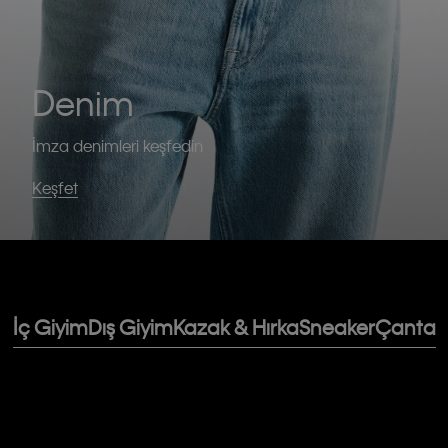
Denim
İmza denimleri keşfedin
Keşfet
İç Giyim
Dış Giyim
Kazak & Hırka
Sneaker
Çanta