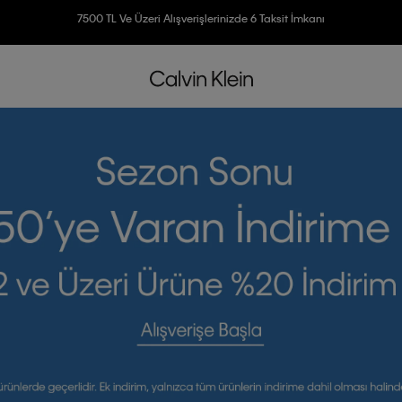
Ücretsiz İade
3500 TL Üzeri Ücretsiz Kargo
7500 TL Ve Üzeri Alışverişlerinizde 6 Taksit İmkanı