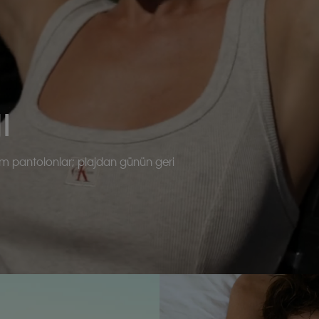
ı
im pantolonlar; plajdan günün geri