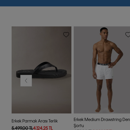
-25%
-25%
Erkek Medium Drawstring Den
Erkek Parmak Arası Terlik
Şortu
5.499,00 TL
4.124,25 TL