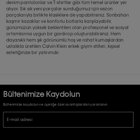
denim pantolonlar ve T-shirtler gibi tüm temel ürünler yer
alıyor. Sık sık yeni parçalar sunduğumuz için sezon
parçalarıyla birlikte klasiklere de yapabilirsiniz. Sonbaharı
kaşmir kazaklar
ve
konforlu botlarla
karşılayabilir,
günümüzün yüksek beklentileri olan profesyonel ve sosyal
ortamlarına uygun bir gardırop oluşturabilirsiniz. Hem
dayanıklı hem şık görünümlü hoş ve rahat kumaşlardan
ustalıkla üretilen
Calvin Klein erkek giyim stilleri
, kişisel
estetiğinize bir yatırımdır.
Bültenimize Kaydolun
Bültenimize kaydolun ve üyeliğe özel avantajlardan yararlanın.
E-mail adresi
TİCARİ ELEKTRONİK İLETİ GÖNDERİLMESİ HUSUSUNDA KİŞİSEL VERİLERİN