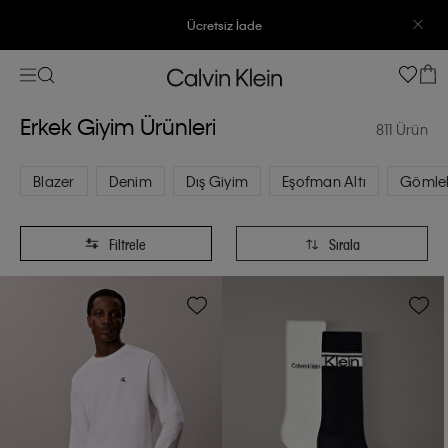
3500 TL Üzeri Ücretsiz Kargo
7500 TL Ve Üzeri Alışverişlerinizde 6 Taksit İmkanı
Erkek Giyim Ürünleri
811 Ürün
Blazer
Denim
Dış Giyim
Eşofman Altı
Gömle
Filtrele
Sırala