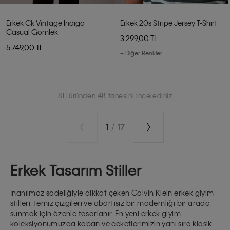
Erkek Ck Vintage Indigo
Erkek 20s Stripe Jersey T-Shirt
Casual Gömlek
3.299,00 TL
5.749,00 TL
+ Diğer Renkler
811 üründen 48 tanesini incelediniz
1
/
17
Erkek Tasarım Stiller
İnanılmaz sadeliğiyle dikkat çeken
Calvin Klein erkek giyim
stilleri
, temiz çizgileri ve abartısız bir modernliği bir arada
sunmak için özenle tasarlanır. En yeni erkek giyim
koleksiyonumuzda
kaban ve ceketlerimizin
yanı sıra klasik