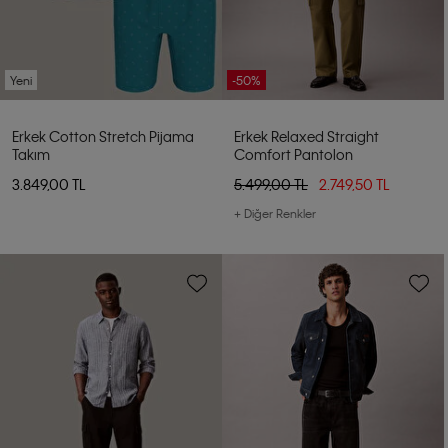
Yeni
-50%
Erkek Cotton Stretch Pijama
Erkek Relaxed Straight
Takım
Comfort Pantolon
3.849,00 TL
5.499,00 TL
2.749,50 TL
+ Diğer Renkler