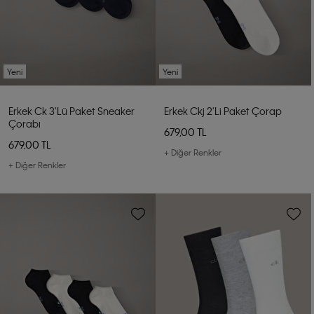
Yeni
Yeni
Erkek Ck 3'lü Paket Sneaker
Erkek Ckj 2'li Paket Çorap
Çorabı
679,00 TL
679,00 TL
+ Diğer Renkler
+ Diğer Renkler