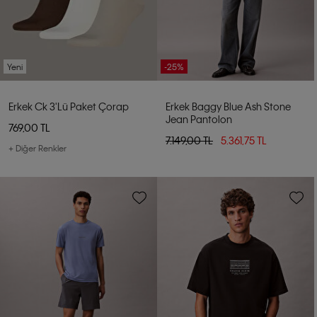
Yeni
-25%
Erkek Ck 3'lü Paket Çorap
Erkek Baggy Blue Ash Stone
Jean Pantolon
769,00 TL
7.149,00 TL
5.361,75 TL
+ Diğer Renkler