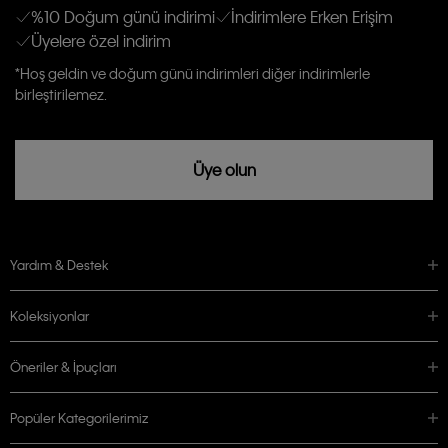
Kişiye özel ticari elektronik iletilerini almak için
Açık Onay
veriyorum.
%10 Doğum günü indirimi
İndirimlere Erken Erişim
Üyelere özel indirim
Aydınlatma Metni’ni
okuduğumu kabul ediyorum.
Calvin Klein tarafından kişisel verilerimin yurtdışına aktarılmasına açık
*Hoş geldin ve doğum günü indirimleri diğer indirimlerle
rızam vardır
birleştirilemez.
Üye olun
Yardım & Destek
Koleksiyonlar
Öneriler & İpuçları
Popüler Kategorilerimiz