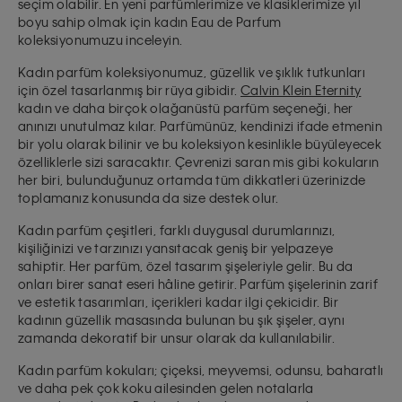
seçim olabilir. En yeni parfümlerimize ve klasiklerimize yıl
boyu sahip olmak için kadın Eau de Parfum
koleksiyonumuzu inceleyin.
Kadın parfüm koleksiyonumuz, güzellik ve şıklık tutkunları
için özel tasarlanmış bir rüya gibidir.
Calvin Klein Eternity
kadın ve daha birçok olağanüstü parfüm seçeneği, her
anınızı unutulmaz kılar. Parfümünüz,
kendinizi ifade etmenin
bir yolu
olarak bilinir ve bu koleksiyon kesinlikle büyüleyecek
özelliklerle sizi saracaktır. Çevrenizi saran mis gibi kokuların
her biri, bulunduğunuz ortamda tüm dikkatleri üzerinizde
toplamanız konusunda da size destek olur.
Kadın parfüm çeşitleri, farklı duygusal durumlarınızı,
kişiliğinizi ve tarzınızı yansıtacak
geniş bir yelpazeye
sahiptir. Her parfüm, özel tasarım şişeleriyle gelir. Bu da
onları birer sanat eseri hâline getirir. Parfüm şişelerinin zarif
ve estetik tasarımları, içerikleri kadar ilgi çekicidir. Bir
kadının güzellik masasında bulunan bu şık şişeler, aynı
zamanda
dekoratif bir unsur
olarak da kullanılabilir.
Kadın parfüm kokuları;
çiçeksi, meyvemsi, odunsu, baharatlı
ve daha pek çok koku ailesinden gelen notalarla