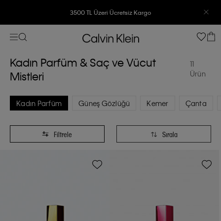
3500 TL Üzeri Ücretsiz Kargo
7500 TL Ve Üzeri Alışverişlerinizde 6 Taksit İmkanı
Kadın Parfüm & Saç ve Vücut
11
Mistleri
Ürün
Kadın Parfüm
Güneş Gözlüğü
Kemer
Çanta
Filtrele
Sırala