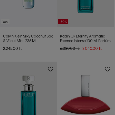
Yeni
-50%
Calvin Klein Silky Coconut Saç
Kadın Ck Eternity Aromatic
& Vücut Misti 236 Ml
Essence Intense 100 Ml Parfüm
2.245,00 TL
6.080,00 TL
3.040,00 TL