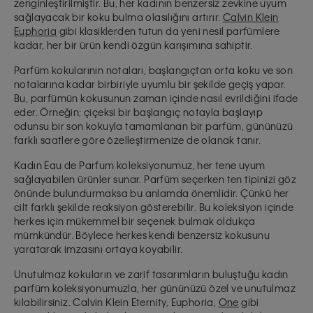
zenginleştirilmiştir. Bu, her kadının benzersiz zevkine uyum
sağlayacak bir koku bulma olasılığını artırır.
Calvin Klein
Euphoria
gibi klasiklerden tutun da yeni nesil parfümlere
kadar, her bir ürün kendi özgün karışımına sahiptir.
Parfüm kokularının notaları, başlangıçtan orta koku ve son
notalarına kadar birbiriyle uyumlu bir şekilde geçiş yapar.
Bu, parfümün kokusunun zaman içinde nasıl evrildiğini ifade
eder. Örneğin; çiçeksi bir başlangıç notayla başlayıp
odunsu bir son kokuyla tamamlanan bir parfüm, gününüzü
farklı saatlere göre özelleştirmenize de olanak tanır.
Kadın Eau de Parfum koleksiyonumuz,
her tene uyum
sağlayabilen
ürünler sunar. Parfüm seçerken ten tipinizi göz
önünde bulundurmaksa bu anlamda önemlidir. Çünkü her
cilt farklı şekilde reaksiyon gösterebilir. Bu koleksiyon içinde
herkes için mükemmel bir seçenek bulmak oldukça
mümkündür. Böylece herkes kendi benzersiz kokusunu
yaratarak imzasını ortaya koyabilir.
Unutulmaz kokuların ve zarif tasarımların buluştuğu kadın
parfüm koleksiyonumuzla, her gününüzü özel ve unutulmaz
kılabilirsiniz. Calvin Klein Eternity, Euphoria,
One
gibi