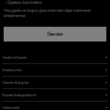
Üyelere özel indirim
Aydınlatma Metni’ni
okuduğumu kabul ediyorum.
Calvin Klein tarafından kişisel verilerimin yurtdışına aktarılmasına açık
*Hoş geldin ve doğum günü indirimleri diğer indirimlerle
rızam vardır
birleştirilemez.
Üye olun
Yardım & Destek
Koleksiyonlar
Öneriler & İpuçları
Popüler Kategorilerimiz
Hakkımızda