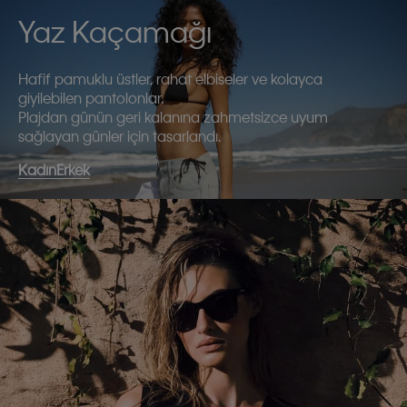
Yaz Kaçamağı
Hafif pamuklu üstler, rahat elbiseler ve kolayca
giyilebilen pantolonlar.
Plajdan günün geri kalanına zahmetsizce uyum
sağlayan günler için tasarlandı.
Kadın
Erkek