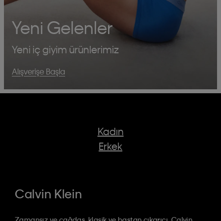
Yeni Gelenler
Yeni iç giyim ürünlerimiz
Alışverişe Başla
Kadın
Erkek
Calvin Klein
Zamansız ve çağdaş, klasik ve baştan çıkarıcı. Calvin