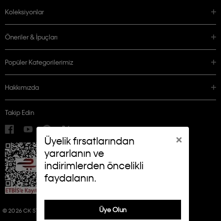
Koleksiyonlar
Öneriler & İpuçları
Popüler Kategorilerimiz
Hakkımızda
Takip Edin
×
Üyelik fırsatlarından
yararlanın ve
indirimlerden öncelikli
faydalanın.
Üye Olun
© 2026 CK STORES B.V. ALL RIGHTS RESERVED