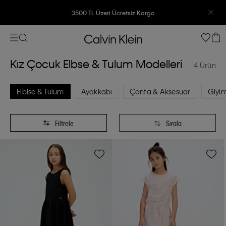
3500 TL Üzeri Ücretsiz Kargo
7500 TL Ve Üzeri Alışverişlerinizde 6 Taksit İmkanı
Kız Çocuk Elbse & Tulum Modelleri
4 Ürün
Elbise & Tulum
Ayakkabı
Çanta & Aksesuar
Giyi
Filtrele
Sırala