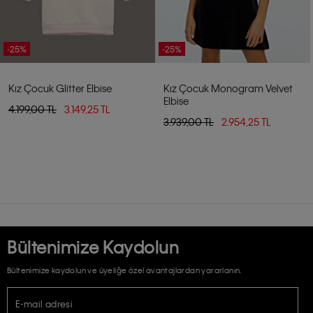
-25%
-25%
Kız Çocuk Glitter Elbise
Kız Çocuk Monogram Velvet
Elbise
4.199,00 TL
3.149,25 TL
3.939,00 TL
2.954,25 TL
Bültenimize Kaydolun
Bültenimize kaydolun ve üyeliğe özel avantajlardan yararlanın.
E-mail adresi