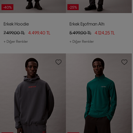
-40%
-25%
Erkek Hoodie
Erkek Eşofman Altı
7.499,00 TL
4.499,40 TL
5.499,00 TL
4.124,25 TL
+ Diğer Renkler
+ Diğer Renkler