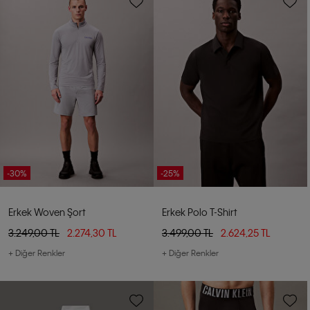
-30%
-25%
Erkek Woven Şort
Erkek Polo T-Shirt
3.249,00 TL
2.274,30 TL
3.499,00 TL
2.624,25 TL
+ Diğer Renkler
+ Diğer Renkler