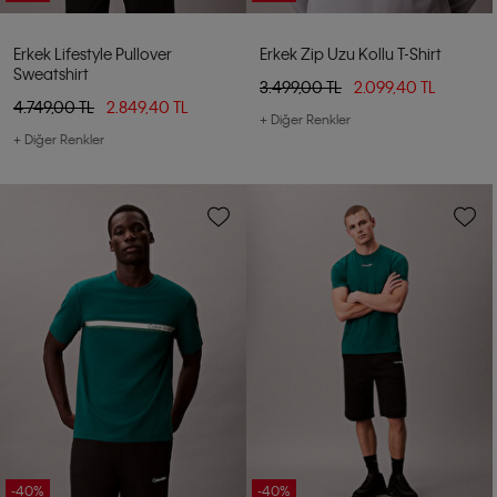
Erkek Lifestyle Pullover
Erkek Zip Uzu Kollu T-Shirt
Sweatshirt
3.499,00 TL
2.099,40 TL
4.749,00 TL
2.849,40 TL
+ Diğer Renkler
+ Diğer Renkler
-40%
-40%