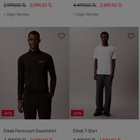
2.999,00 TL
2.099,30 TL
4.499,00 TL
2.699,40 TL
+ Diğer Renkler
+ Diğer Renkler
-40%
-40%
Erkek Fermuarlı Sweatshirt
Erkek T-Shirt
3.499,00 TL
2.099,40 TL
2.499,00 TL
1.499,40 TL