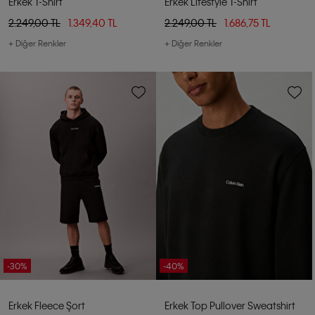
Erkek T-Shirt
Erkek Lifestyle T-Shirt
2.249,00 TL
1.349,40 TL
2.249,00 TL
1.686,75 TL
+ Diğer Renkler
+ Diğer Renkler
-30%
-40%
Erkek Fleece Şort
Erkek Top Pullover Sweatshirt