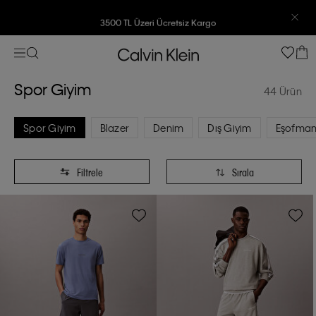
3500 TL Üzeri Ücretsiz Kargo
3500 TL Üzeri Ücretsiz Kargo
7500 TL Ve Üzeri Alışverişlerinizde 6 Taksit İmkanı
Spor Giyim
44 Ürün
7500 TL Ve Üzeri Alışverişlerinizde 6 Taksit İmkanı
Spor Giyim
Blazer
Denim
Dış Giyim
Eşofman 
Filtrele
Sırala