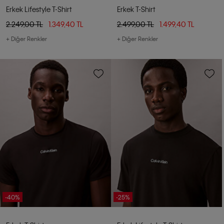
Erkek Lifestyle T-Shirt
Erkek T-Shirt
2.249,00 TL
1.349,40 TL
2.499,00 TL
1.499,40 TL
+ Diğer Renkler
+ Diğer Renkler
-40%
-25%