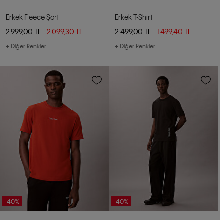
Erkek Fleece Şort
Erkek T-Shirt
2.999,00 TL
2.099,30 TL
2.499,00 TL
1.499,40 TL
+ Diğer Renkler
+ Diğer Renkler
-40%
-40%