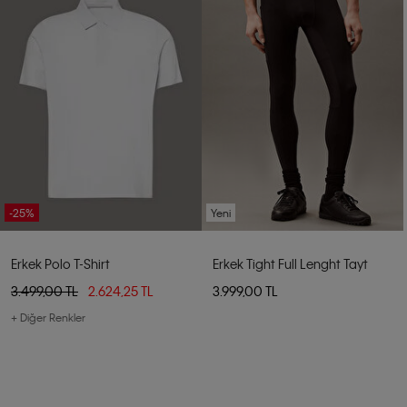
-25%
Yeni
Erkek Polo T-Shirt
Erkek Tight Full Lenght Tayt
3.499,00 TL
2.624,25 TL
3.999,00 TL
+ Diğer Renkler