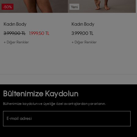
-50%
Yeni
Kadın Body
Kadın Body
3.999,00 TL
1.999,50 TL
3.999,00 TL
+ Diğer Renkler
+ Diğer Renkler
Bültenimize Kaydolun
Bültenimize kaydolun ve üyeliğe özel avantajlardan yararlanın.
E-mail adresi