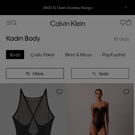
3500 TL Üzeri Ücretsiz Kargo
7500 TL Ve Üzeri Alışverişlerinizde 6 Taksit İmkanı
Kadın Body
10 Ürün
Body
Çoklu Paket
Bikini & Mayo
Plaj Kıyafeti
Filtrele
Sırala