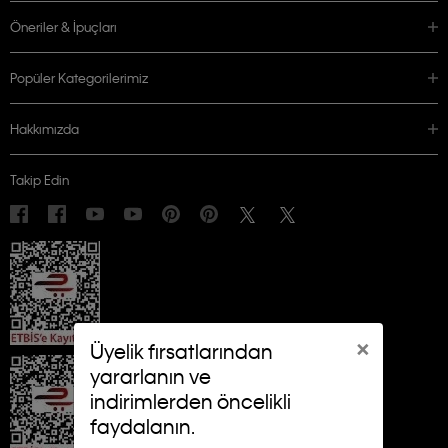
Öneriler & İpuçları
Popüler Kategorilerimiz
Hakkımızda
Takip Edin
×
Üyelik fırsatlarından
yararlanın ve
indirimlerden öncelikli
faydalanın.