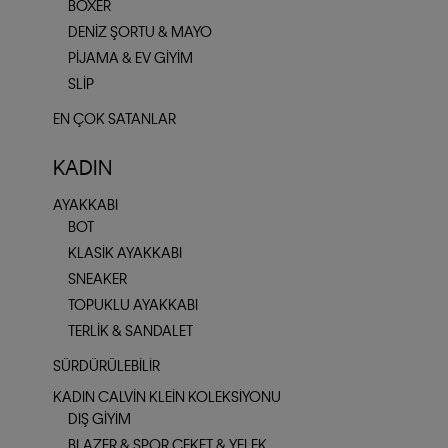
BOXER
DENIZ ŞORTU & MAYO
PIJAMA & EV GIYIM
SLIP
EN ÇOK SATANLAR
KADIN
AYAKKABI
BOT
KLASIK AYAKKABI
SNEAKER
TOPUKLU AYAKKABI
TERLIK & SANDALET
SÜRDÜRÜLEBILIR
KADIN CALVIN KLEIN KOLEKSIYONU
DIŞ GIYIM
BLAZER & SPOR CEKET & YELEK