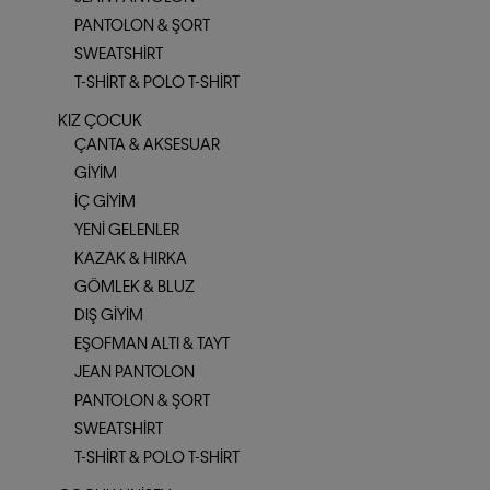
PANTOLON & ŞORT
SWEATSHIRT
T-SHIRT & POLO T-SHIRT
KIZ ÇOCUK
ÇANTA & AKSESUAR
GIYIM
İÇ GIYIM
YENI GELENLER
KAZAK & HIRKA
GÖMLEK & BLUZ
DIŞ GIYIM
EŞOFMAN ALTI & TAYT
JEAN PANTOLON
PANTOLON & ŞORT
SWEATSHIRT
T-SHIRT & POLO T-SHIRT