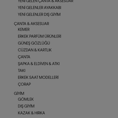
YENI GELEN ÇANTA & AKSESUAR
YENI GELENLER AYAKKABI
YENI GELENLER DIŞ GIYIM
ÇANTA & AKSESUAR
KEMER
ERKEK PARFÜM ÜRÜNLERI
GÜNEŞ GÖZLÜĞÜ
CÜZDAN & KARTLIK
ÇANTA
ŞAPKA & ELDIVEN & ATKI
TAKI
ERKEK SAAT MODELLERI
ÇORAP
GIYIM
GÖMLEK
DIŞ GIYIM
KAZAK & HIRKA