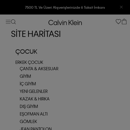
7500 TL Ve Üzeri Alışverişlerinizde 6 Taksit İmkanı
SİTE HARİTASI
ÇOCUK
ERKEK ÇOCUK
ÇANTA & AKSESUAR
GIYIM
İÇ GIYIM
YENI GELENLER
KAZAK & HIRKA
DIŞ GIYIM
EŞOFMAN ALTI
GÖMLEK
JEAN PANTOLON