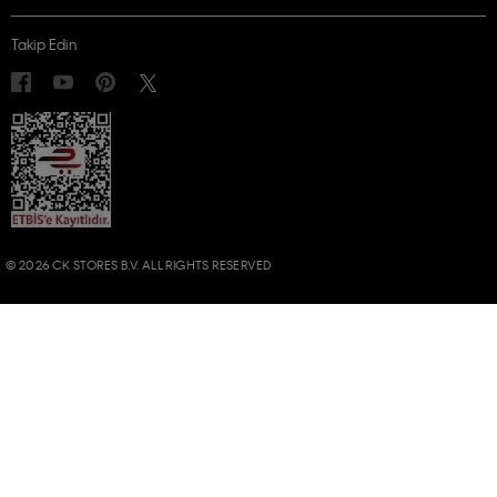
Takip Edin
© 2026 CK STORES B.V. ALL RIGHTS RESERVED