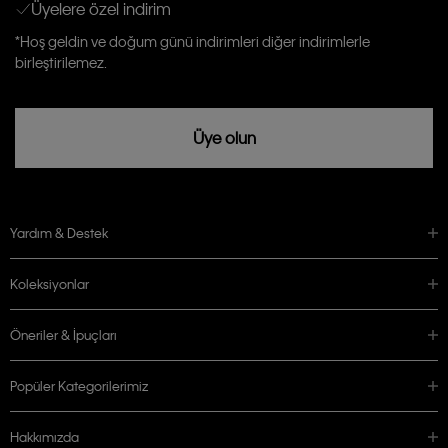
Üyelere özel indirim
Aydınlatma Metni’ni
okuduğumu kabul ediyorum.
Calvin Klein tarafından kişisel verilerimin yurtdışına aktarılmasına açık
*Hoş geldin ve doğum günü indirimleri diğer indirimlerle
rızam vardır
birleştirilemez.
Üye olun
Yardım & Destek
Koleksiyonlar
Öneriler & İpuçları
Popüler Kategorilerimiz
Hakkımızda