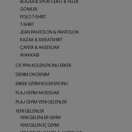
BLAZER & SPOR CEKET & YELEK
GÖMLEK
POLO T-SHIRT
T-SHIRT
JEAN PANTOLON & PANTOLON
KAZAK & SWEATSHIRT
ÇANTA & AKSESUAR
AYAKKABI
CK 1996 KOLEKSIYONU ERKEK
DENIM ON DENIM
ERKEK GIYIM KOLEKSIYONU
PLAJ GIYIM AKSESUAR
PLAJ GIYIM YENI GELENLER
YENI GELENLER
YENI GELENLER GIYIM
YENI GELEN İÇ GIYIM