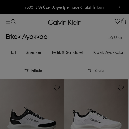
7500 TL Ve Üzeri Alışverişlerinizde 6 Taksit İmkanı
Erkek Ayakkabı
156 Ürün
Bot
Sneaker
Terlik & Sandalet
Klasik Ayakkabı
Filtrele
Sırala