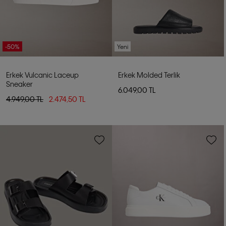
-50%
Yeni
Erkek Vulcanic Laceup
Erkek Molded Terlik
Sneaker
6.049,00 TL
4.949,00 TL
2.474,50 TL