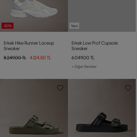
-50%
Yeni
Erkek Hike Runner Laceup
Erkek Low Prof Cupsole
Sneaker
Sneaker
8.249,00 TL
4.124,50 TL
6.049,00 TL
+ Diğer Renkler