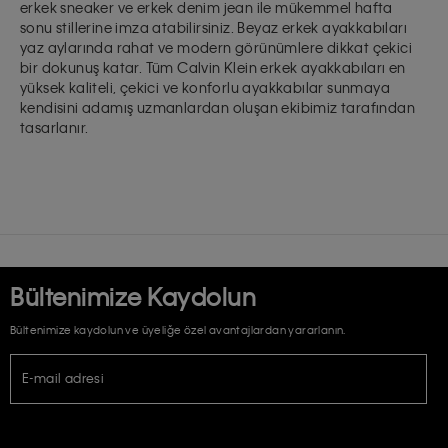
erkek sneaker
ve erkek denim jean ile mükemmel hafta
sonu stillerine imza atabilirsiniz. Beyaz erkek ayakkabıları
yaz aylarında rahat ve modern görünümlere dikkat çekici
bir dokunuş katar. Tüm Calvin Klein erkek ayakkabıları en
yüksek kaliteli, çekici ve konforlu ayakkabılar sunmaya
kendisini adamış uzmanlardan oluşan ekibimiz tarafından
tasarlanır.
Bültenimize Kaydolun
Bültenimize kaydolun ve üyeliğe özel avantajlardan yararlanın.
E-mail adresi
TİCARİ ELEKTRONİK İLETİ GÖNDERİLMESİ HUSUSUNDA KİŞİSEL VERİLERİN