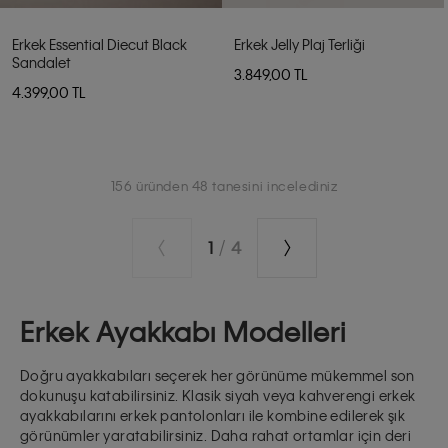
Erkek Essential Diecut Black
Erkek Jelly Plaj Terliği
Sandalet
3.849,00 TL
4.399,00 TL
156 üründen 48 tanesini incelediniz
1
/
4
Erkek Ayakkabı Modelleri
Doğru ayakkabıları seçerek her görünüme mükemmel son
dokunuşu katabilirsiniz. Klasik siyah veya kahverengi erkek
ayakkabılarını
erkek pantolonları
ile kombine edilerek şık
görünümler yaratabilirsiniz. Daha rahat ortamlar için
deri