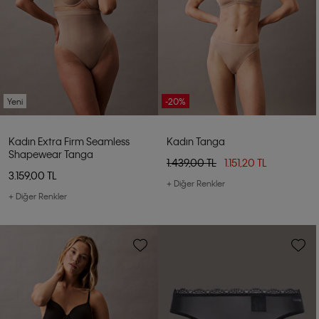
Yeni
-20%
Kadın Extra Firm Seamless
Kadın Tanga
Shapewear Tanga
1.439,00 TL
1.151,20 TL
3.159,00 TL
+ Diğer Renkler
+ Diğer Renkler