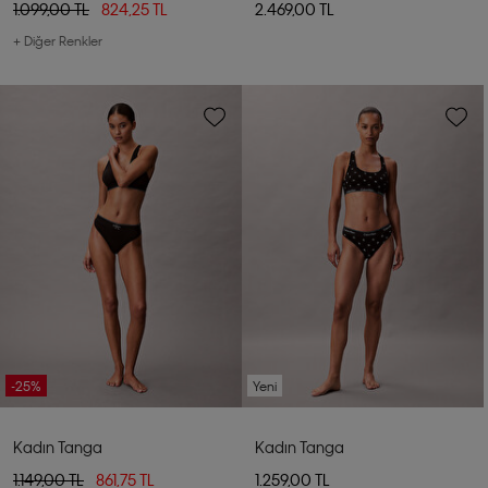
1.099,00 TL
824,25 TL
2.469,00 TL
+ Diğer Renkler
-25%
Yeni
Kadın Tanga
Kadın Tanga
1.149,00 TL
861,75 TL
1.259,00 TL