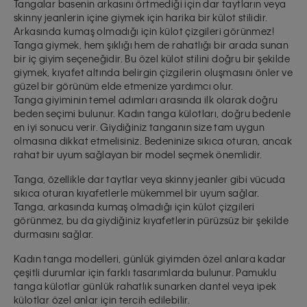
Tangalar basenin arkasını örtmediği için dar taytların veya
skinny jeanlerin içine giymek için harika bir külot stilidir.
Arkasında kumaş olmadığı için külot çizgileri görünmez!
Tanga giymek, hem şıklığı hem de rahatlığı bir arada sunan
bir iç giyim seçeneğidir. Bu özel külot stilini doğru bir şekilde
giymek, kıyafet altında belirgin çizgilerin oluşmasını önler ve
güzel bir görünüm elde etmenize yardımcı olur.
Tanga giyiminin temel adımları arasında ilk olarak doğru
beden seçimi bulunur. Kadın tanga külotları, doğru bedenle
en iyi sonucu verir. Giydiğiniz tanganın size tam uygun
olmasına dikkat etmelisiniz. Bedeninize sıkıca oturan, ancak
rahat bir uyum sağlayan bir model seçmek önemlidir.
Tanga, özellikle dar taytlar veya skinny jeanler gibi vücuda
sıkıca oturan kıyafetlerle mükemmel bir uyum sağlar.
Tanga, arkasında kumaş olmadığı için külot çizgileri
görünmez, bu da giydiğiniz kıyafetlerin pürüzsüz bir şekilde
durmasını sağlar.
Kadın tanga modelleri, günlük giyimden özel anlara kadar
çeşitli durumlar için farklı tasarımlarda bulunur. Pamuklu
tanga külotlar günlük rahatlık sunarken dantel veya ipek
külotlar özel anlar için tercih edilebilir.