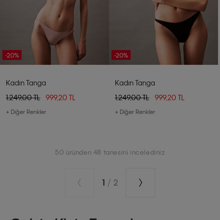
-20%
-20%
Kadın Tanga
Kadın Tanga
1.249,00 TL
999,20 TL
1.249,00 TL
999,20 TL
+ Diğer Renkler
+ Diğer Renkler
50 üründen 48 tanesini incelediniz
1
/
2