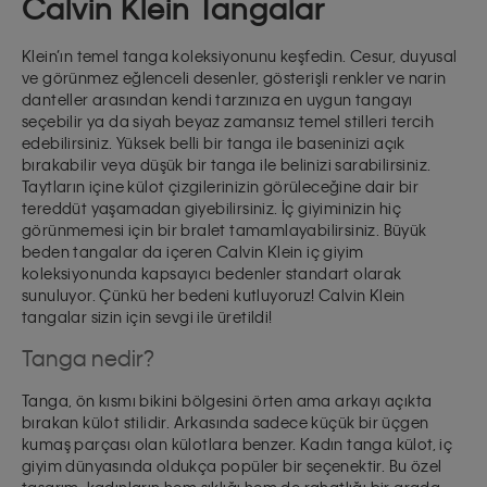
Calvin Klein Tangalar
Klein’ın temel tanga koleksiyonunu keşfedin. Cesur, duyusal
ve görünmez eğlenceli desenler, gösterişli renkler ve narin
danteller arasından kendi tarzınıza en uygun tangayı
seçebilir ya da siyah beyaz zamansız temel stilleri tercih
edebilirsiniz. Yüksek belli bir tanga ile baseninizi açık
bırakabilir veya düşük bir tanga ile belinizi sarabilirsiniz.
Taytların içine külot çizgilerinizin görüleceğine dair bir
tereddüt yaşamadan giyebilirsiniz. İç giyiminizin hiç
görünmemesi için bir bralet tamamlayabilirsiniz. Büyük
beden tangalar da içeren Calvin Klein iç giyim
koleksiyonunda kapsayıcı bedenler standart olarak
sunuluyor. Çünkü her bedeni kutluyoruz! Calvin Klein
tangalar sizin için sevgi ile üretildi!
Tanga nedir?
Tanga, ön kısmı bikini bölgesini örten ama arkayı açıkta
bırakan külot stilidir. Arkasında sadece küçük bir üçgen
kumaş parçası olan külotlara benzer. Kadın tanga külot, iç
giyim dünyasında oldukça popüler bir seçenektir. Bu özel
tasarım, kadınların hem şıklığı hem de rahatlığı bir arada