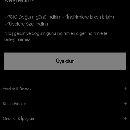
gönderileceğinin ve güncel ürün, kampanyalarla alakalı her türlü iletişim yoluyla;
Erkek
Kadın
Çocuk
E-mail ve SMS dahil olmak üzere haberdar edilip, kişisel verilerimin işleneceğini
anlıyor ve kabul ediyorum.
Kişiye özel ticari elektronik iletilerini almak için
Açık Onay
veriyorum.
%10 Doğum günü indirimi
İndirimlere Erken Erişim
Üyelere özel indirim
Aydınlatma Metni’ni
okuduğumu kabul ediyorum.
Calvin Klein tarafından kişisel verilerimin yurtdışına aktarılmasına açık
*Hoş geldin ve doğum günü indirimleri diğer indirimlerle
rızam vardır
birleştirilemez.
Üye olun
Yardım & Destek
Koleksiyonlar
Öneriler & İpuçları