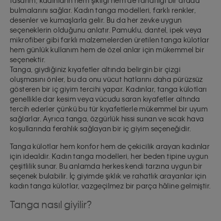
bulmalarını sağlar. Kadın tanga modelleri, farklı renkler,
desenler ve kumaşlarla gelir. Bu da her zevke uygun
seçeneklerin olduğunu anlatır. Pamuklu, dantel, ipek veya
mikrofiber gibi farklı malzemelerden üretilen tanga külotlar
hem günlük kullanım hem de özel anlar için mükemmel bir
seçenektir.
Tanga, giydiğiniz kıyafetler altında belirgin bir çizgi
oluşmasını önler, bu da onu vücut hatlarını daha pürüzsüz
gösteren bir iç giyim tercihi yapar. Kadınlar, tanga külotları
genellikle dar kesim veya vücudu saran kıyafetler altında
tercih ederler çünkü bu tür kıyafetlerle mükemmel bir uyum
sağlarlar. Ayrıca tanga, özgürlük hissi sunan ve sıcak hava
koşullarında ferahlık sağlayan bir iç giyim seçeneğidir.
Tanga külotlar hem konfor hem de çekicilik arayan kadınlar
için idealdir. Kadın tanga modelleri, her beden tipine uygun
çeşitlilik sunar. Bu anlamda herkes kendi tarzına uygun bir
seçenek bulabilir. İç giyimde şıklık ve rahatlık arayanlar için
kadın tanga külotlar, vazgeçilmez bir parça hâline gelmiştir.
Tanga nasıl giyilir?