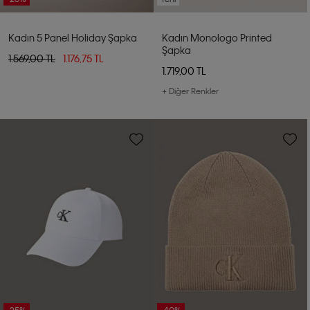
Kadın 5 Panel Holiday Şapka
Kadın Monologo Printed
Şapka
1.569,00 TL
1.176,75 TL
1.719,00 TL
+ Diğer Renkler
-25%
-40%