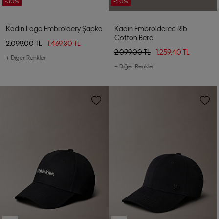
-30%
-40%
Kadın Logo Embroidery Şapka
Kadın Embroidered Rib
Cotton Bere
2.099,00 TL
1.469,30 TL
2.099,00 TL
1.259,40 TL
+ Diğer Renkler
+ Diğer Renkler