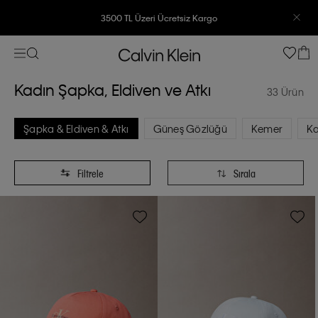
7500 TL Ve Üzeri Alışverişlerinizde 6 Taksit İmkanı
Kadın Şapka, Eldiven ve Atkı
33 Ürün
Şapka & Eldiven & Atkı
Güneş Gözlüğü
Kemer
Ka
Filtrele
Sırala