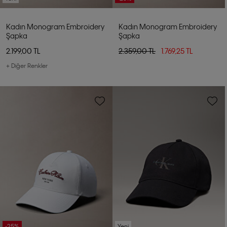
Kadın Monogram Embroidery
Kadın Monogram Embroidery
Şapka
Şapka
2.199,00 TL
2.359,00 TL
1.769,25 TL
+ Diğer Renkler
-25%
Yeni