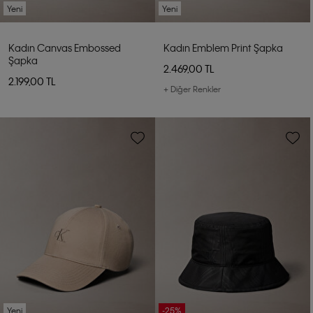
Yeni
Yeni
Kadın Canvas Embossed
Kadın Emblem Print Şapka
Şapka
2.469,00 TL
2.199,00 TL
+ Diğer Renkler
Yeni
-25%