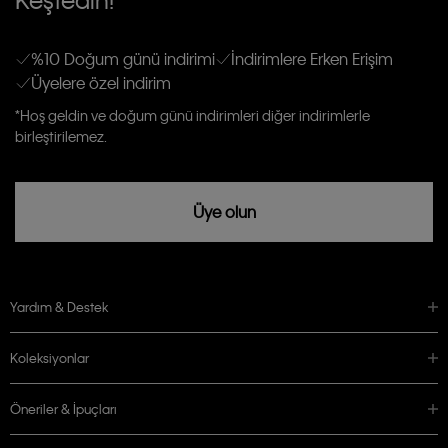
gönderileceğinin ve güncel ürün, kampanyalarla alakalı her türlü iletişim yoluyla;
Erkek
Kadın
Çocuk
E-mail ve SMS dahil olmak üzere haberdar edilip, kişisel verilerimin işleneceğini
anlıyor ve kabul ediyorum.
Kişiye özel ticari elektronik iletilerini almak için
Açık Onay
veriyorum.
%10 Doğum günü indirimi
İndirimlere Erken Erişim
Üyelere özel indirim
Aydınlatma Metni’ni
okuduğumu kabul ediyorum.
Calvin Klein tarafından kişisel verilerimin yurtdışına aktarılmasına açık
*Hoş geldin ve doğum günü indirimleri diğer indirimlerle
rızam vardır
birleştirilemez.
Üye olun
Yardım & Destek
Koleksiyonlar
Öneriler & İpuçları