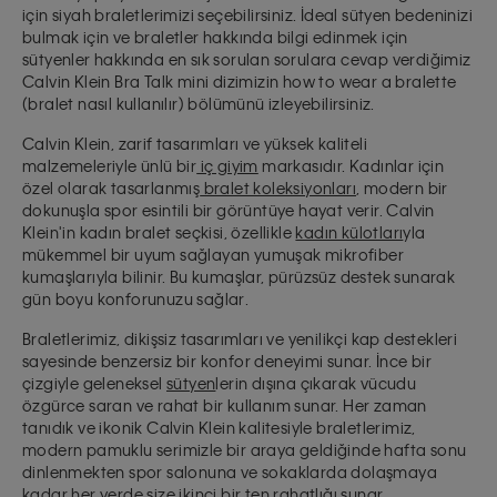
için siyah braletlerimizi seçebilirsiniz. İdeal sütyen bedeninizi
bulmak için ve braletler hakkında bilgi edinmek için
sütyenler hakkında en sık sorulan sorulara cevap verdiğimiz
Calvin Klein Bra Talk mini dizimizin how to wear a bralette
(bralet nasıl kullanılır) bölümünü izleyebilirsiniz.
Calvin Klein, zarif tasarımları ve yüksek kaliteli
malzemeleriyle ünlü bir
iç giyim
markasıdır. Kadınlar için
özel olarak tasarlanmış
bralet koleksiyonları
,
modern bir
dokunuşla spor esintili bir görüntüye hayat verir
. Calvin
Klein'in kadın bralet seçkisi, özellikle
kadın külotları
yla
mükemmel bir uyum sağlayan yumuşak mikrofiber
kumaşlarıyla bilinir. Bu kumaşlar, pürüzsüz destek sunarak
gün boyu konforunuzu sağlar
.
Braletlerimiz, dikişsiz tasarımları ve yenilikçi kap destekleri
sayesinde benzersiz bir konfor deneyimi sunar. İnce bir
çizgiyle geleneksel
sütyen
lerin dışına çıkarak
vücudu
özgürce saran
ve rahat bir kullanım sunar. Her zaman
tanıdık ve ikonik Calvin Klein kalitesiyle braletlerimiz,
modern pamuklu serimizle bir araya geldiğinde hafta sonu
dinlenmekten spor salonuna ve sokaklarda dolaşmaya
kadar her yerde size ikinci bir ten rahatlığı sunar.