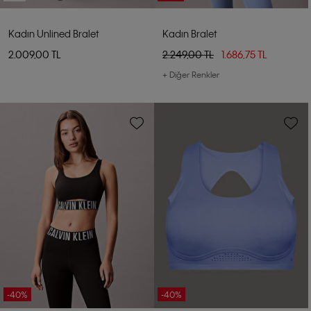
Kadın Unlined Bralet
Kadın Bralet
2.009,00 TL
2.249,00 TL
1.686,75 TL
+ Diğer Renkler
-40%
-40%