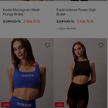
Kadın Monogram Mesh
Kadın Intense Power High
Plunge Bralet
Bralet
3.249,00 TL
2.436,75 TL
3.249,00 TL
2.436,75 TL
+ Diğer Renkler
-25%
-25%