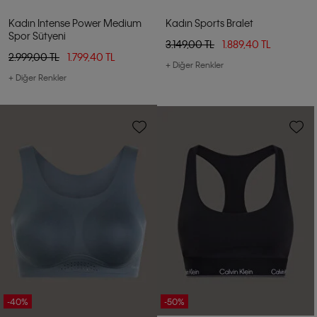
Kadın Intense Power Medium
Kadın Sports Bralet
Spor Sütyeni
3.149,00 TL
1.889,40 TL
2.999,00 TL
1.799,40 TL
+ Diğer Renkler
+ Diğer Renkler
-40%
-50%