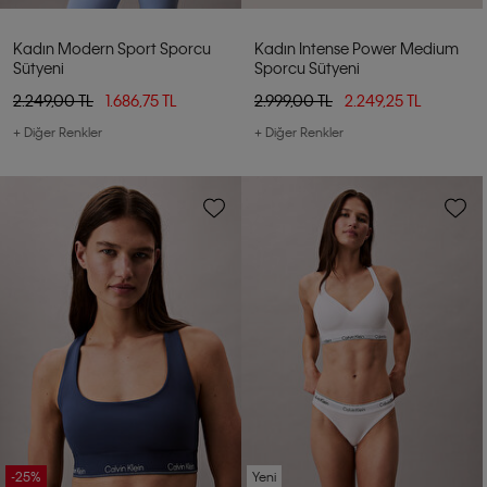
Kadın Modern Sport Sporcu
Kadın Intense Power Medium
Sütyeni
Sporcu Sütyeni
2.249,00 TL
1.686,75 TL
2.999,00 TL
2.249,25 TL
+ Diğer Renkler
+ Diğer Renkler
-25%
Yeni