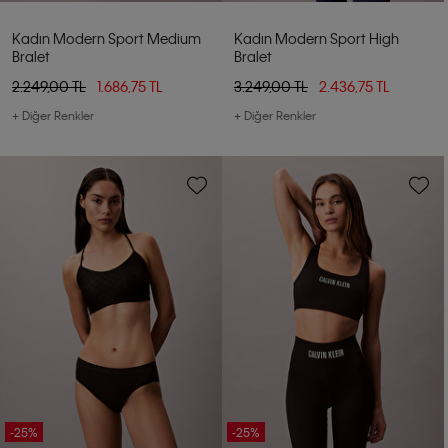
Kadın Modern Sport Medium
Kadın Modern Sport High
Bralet
Bralet
2.249,00 TL
1.686,75 TL
3.249,00 TL
2.436,75 TL
+ Diğer Renkler
+ Diğer Renkler
-25%
-25%