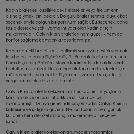
Kadın braletleri, özellikle
askılı elbise
ler veya file üstlerin
altına giymek için idealdir. Dolgulu bralet serimiz, büyük kap
seçenekleriyle dolgun bir görünüm sağlar. Bu seçenek, daha
fazla destek ve şekil verme ihtiyacı olan kadınlar için
mükemmeldir. Calvin Klein braletleri hem güzellik hem de
konfor sağlamak amacıyla tasarlanmıştır.
Kadın dantelli bralet serisi, gelişmiş yapısıyla destek sunmak
için balenli olarak düşünülmüştür. Bu braletler hem feminen
hem de şık bir görünüm isteyen kadınlar için idealdir. Siyah
braletlerimizse özellikle feminen bir tarzı tercih edenler için
mükemmel bir seçenektir. Siyah renk, zarafeti ve çekiciliği
vurgulamak için klasik bir tercihtir.
Calvin Klein bralet koleksiyonları, her kadının ihtiyaçlarını
karşılamak ve onlara rahatlık ve stil sunmak için
tasarlanmıştır. Dünya genelinde birçok kadın, Calvin Klein'in
kalitesine ve şıklığına güvenir. Her bir tasarım hem günlük
kullanım hem de özel anlar için mükemmel bir seçenek
sunar.
Calvin Klein bralet koleksiyonları, modern tasarımları,