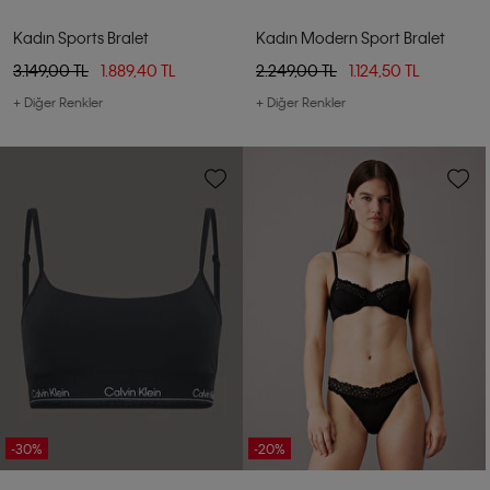
Kadın Sports Bralet
Kadın Modern Sport Bralet
3.149,00 TL
1.889,40 TL
2.249,00 TL
1.124,50 TL
+ Diğer Renkler
+ Diğer Renkler
-30%
-20%