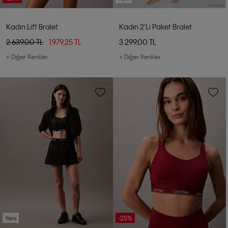
Kadın Lift Bralet
Kadın 2'li Paket Bralet
2.639,00 TL
1.979,25 TL
3.299,00 TL
+ Diğer Renkler
+ Diğer Renkler
Yeni
-25%