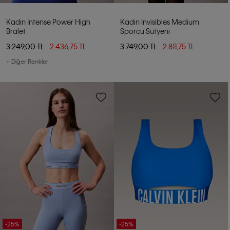
Kadın Intense Power High
Kadın Invisibles Medium
Bralet
Sporcu Sütyeni
3.249,00 TL
2.436,75 TL
3.749,00 TL
2.811,75 TL
+ Diğer Renkler
-25%
-25%