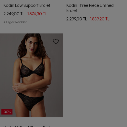
Kadın Low Support Bralet
Kadın Three Piece Unlined
Bralet
2.249,00 TL
1.574,30 TL
2.299,00 TL
1.839,20 TL
+ Diğer Renkler
-30%