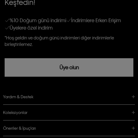
Keşfedin!
gönderileceğinin ve güncel ürün, kampanyalarla alakalı her türlü iletişim yoluyla;
Erkek
Kadın
Çocuk
E-mail ve SMS dahil olmak üzere haberdar edilip, kişisel verilerimin işleneceğini
anlıyor ve kabul ediyorum.
Kişiye özel ticari elektronik iletilerini almak için
Açık Onay
veriyorum.
%10 Doğum günü indirimi
İndirimlere Erken Erişim
Üyelere özel indirim
Aydınlatma Metni’ni
okuduğumu kabul ediyorum.
Calvin Klein tarafından kişisel verilerimin yurtdışına aktarılmasına açık
*Hoş geldin ve doğum günü indirimleri diğer indirimlerle
rızam vardır
birleştirilemez.
Üye olun
Yardım & Destek
Koleksiyonlar
Öneriler & İpuçları