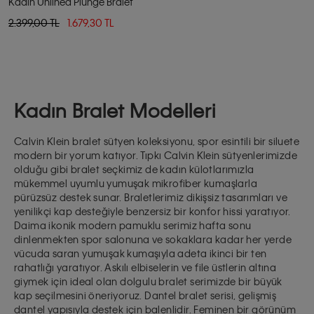
Kadın Unlined Plunge Bralet
2.399,00 TL
1.679,30 TL
Kadın Bralet Modelleri
Calvin Klein bralet sütyen koleksiyonu, spor esintili bir siluete
modern bir yorum katıyor. Tıpkı Calvin Klein sütyenlerimizde
olduğu gibi bralet seçkimiz de kadın külotlarımızla
mükemmel uyumlu yumuşak mikrofiber kumaşlarla
pürüzsüz destek sunar. Braletlerimiz dikişsiz tasarımları ve
yenilikçi kap desteğiyle benzersiz bir konfor hissi yaratıyor.
Daima ikonik modern pamuklu serimiz hafta sonu
dinlenmekten spor salonuna ve sokaklara kadar her yerde
vücuda saran yumuşak kumaşıyla adeta ikinci bir ten
rahatlığı yaratıyor. Askılı elbiselerin ve file üstlerin altına
giymek için ideal olan dolgulu bralet serimizde bir büyük
kap seçilmesini öneriyoruz. Dantel bralet serisi, gelişmiş
dantel yapısıyla destek için balenlidir. Feminen bir görünüm