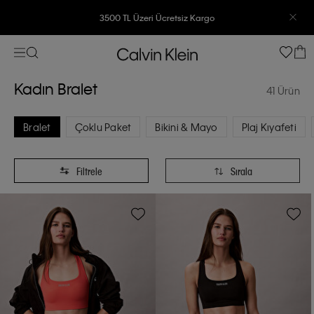
7500 TL Ve Üzeri Alışverişlerinizde 6 Taksit İmkanı
Kadın Bralet
41 Ürün
Bralet
Çoklu Paket
Bikini & Mayo
Plaj Kıyafeti
Filtrele
Sırala