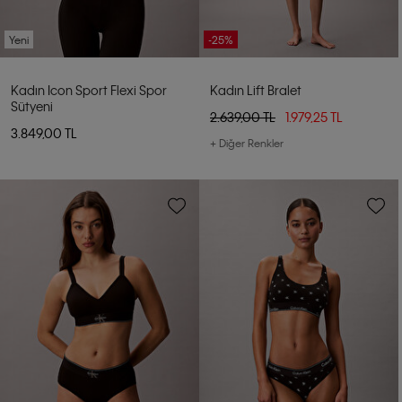
Yeni
-25%
Kadın Icon Sport Flexi Spor
Kadın Lift Bralet
Sütyeni
2.639,00 TL
1.979,25 TL
3.849,00 TL
+ Diğer Renkler