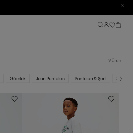
9 Ürün
Gömlek
Jean Pantolon
Pantolon & Şort
Sweatshi