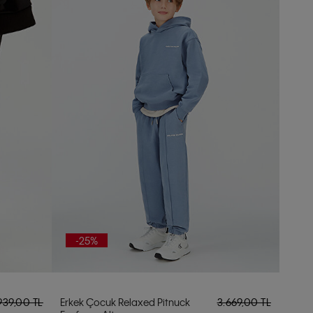
-25%
939,00 TL
Erkek Çocuk Relaxed Pitnuck
3.669,00 TL