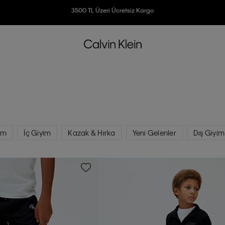
3500 TL Üzeri Ücretsiz Kargo
7500 TL Ve Üzeri Alışverişlerinizde 6 Taksit İmkanı
im
İç Giyim
Kazak & Hırka
Yeni Gelenler
Dış Giyim