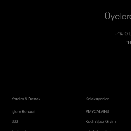
TİCARİ ELEKTRONİK İLETİ GÖNDERİLMESİ HUSUSUNDA KİŞİSEL VE
RIZA VE ONAY METNİ
Üyelere
Calvin Klein e-bültenine abone olarak, kişisel verilerimin Calvin Klein tarafı
kampanyalarla alakalı her türlü iletişim yoluyla; E-mail ve SMS dahil olmak üze
%10 
Erkek
Kadın
Çocuk
işleneceğini anlıyor ve kabul ediyorum.
*H
Kişiye özel ticari elektronik iletilerini almak için
Açık Onay
veriyorum.
Aydınlatma Metni’ni
okuduğumu kabul ediyorum.
Calvin Klein tarafından kişisel verilerimin yurtdışına aktarılmasına açık 
Yardım & Destek
Koleksiyonlar
İşlem Rehberi
#MYCALVINS
SSS
Kadın Spor Giyim