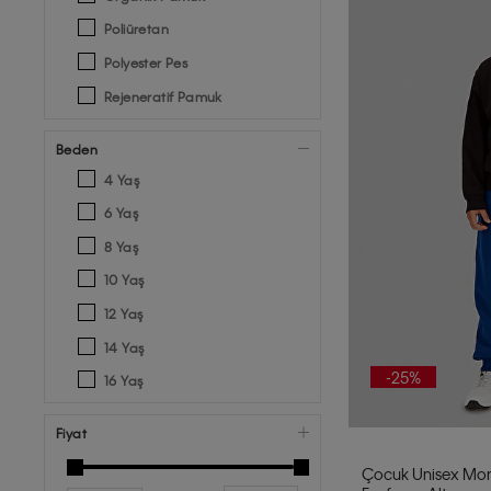
Poliüretan
Polyester Pes
Rejeneratif Pamuk
Beden
4 Yaş
6 Yaş
8 Yaş
10 Yaş
12 Yaş
14 Yaş
-25%
16 Yaş
Fiyat
Çocuk Unisex Mo