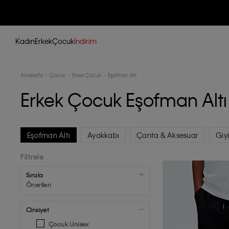
Kadın
Erkek
Çocuk
İndirim
Anasayfa
Çocuk
Erkek Çocuk
Eşofman Altı
Erkek Çocuk Eşofman Altı
Eşofman Altı
Ayakkabı
Çanta & Aksesuar
Giy
Filtrele
Sırala
Önerilen
Cinsiyet
Çocuk Unisex