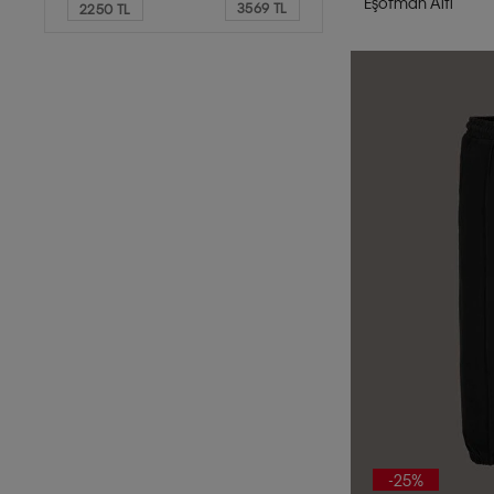
Eşofman Altı
3569 TL
2250 TL
-25%