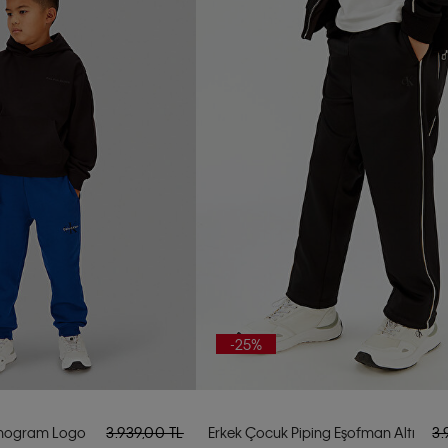
-25%
nogram Logo
3.939,00 TL
Erkek Çocuk Piping Eşofman Altı
3.