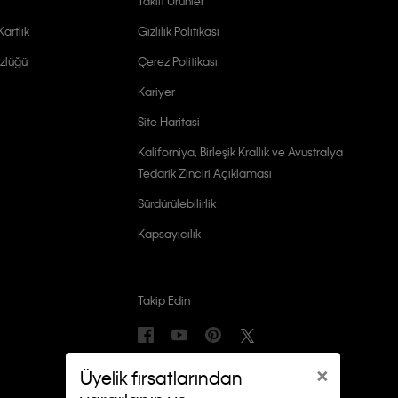
Taklit Ürünler
artlık
Gizlilik Politikası
zlüğü
Çerez Politikası
Kariyer
Site Haritasi
Kaliforniya, Birleşik Krallık ve Avustralya
Tedarik Zinciri Açıklaması
Sürdürülebilirlik
Kapsayıcılık
Takip Edin
×
Üyelik fırsatlarından