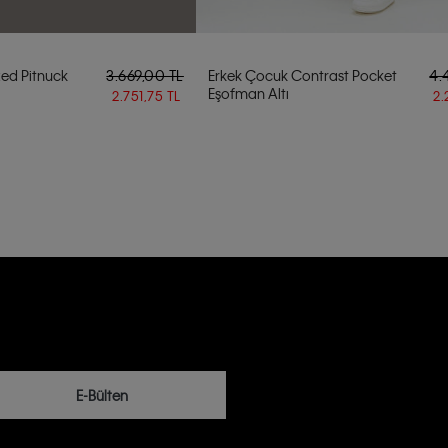
ed Pitnuck
3.669,00 TL
Erkek Çocuk Contrast Pocket
4.
Eşofman Altı
2.751,75 TL
2.
E-Bülten