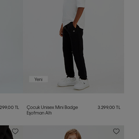
Yeni
Çocuk Unisex Mini Badge
.299,00 TL
3.299,00 TL
Eşofman Altı