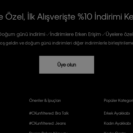
RİLERİN İŞLENMESİ HAKKINDA AÇIK
 Özel, İlk Alışverişte %10 İndirimi K
na gönderileceğinin ve güncel ürün,
re haberdar edilip, kişisel verilerimin
Doğum günü indirimi
İndirimlere Erken Erişim
Üyelere özel
oş geldin ve doğum günü indirimleri diğer indirimlerle birleştirilem
rızam vardır
Üye olun
Öneriler & İpuçları
Popüler Kategori
#CKunfiltered: Bra Talk
Erkek Ayakkabı
#CKunfiltered: Jeans
Kadın Ayakkabı