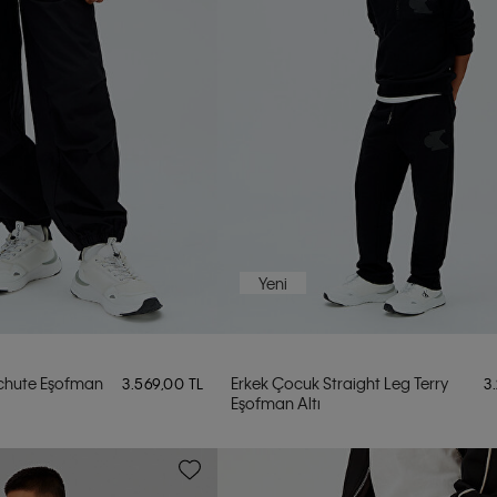
Yeni
chute Eşofman
Erkek Çocuk Straight Leg Terry
3.569,00 TL
3
Eşofman Altı