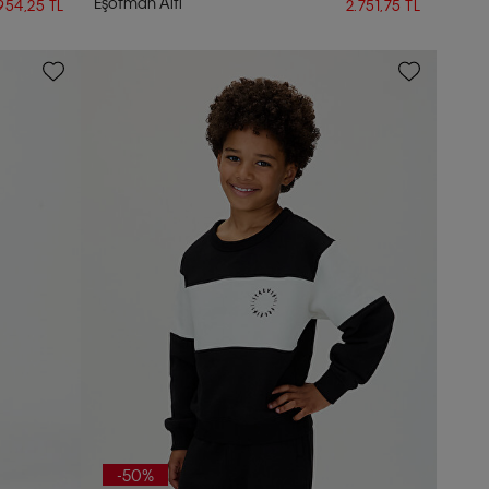
Eşofman Altı
954,25 TL
2.751,75 TL
-50%