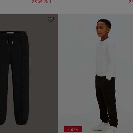
2.954,25 TL
2.
-50%