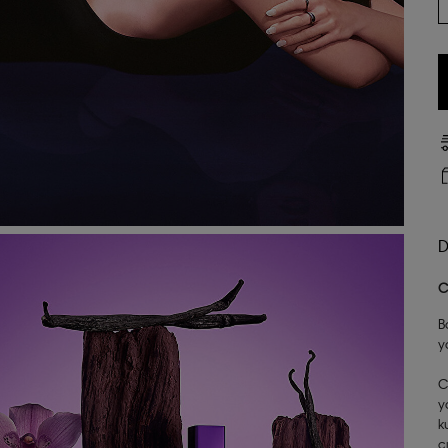
D
C
B
y
C
y
k
ç