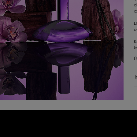
a
ö
E
e
K
k
Ü
T