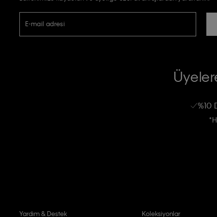
E-mail adresi
TİCARİ ELEKTRONİK İLETİ GÖNDERİLMESİ HUSUSUNDA KİŞİSEL VE
RIZA VE ONAY METNİ
Üyelere
Calvin Klein e-bültenine abone olarak, kişisel verilerimin Calvin Klein tarafı
kampanyalarla alakalı her türlü iletişim yoluyla; E-mail ve SMS dahil olmak üze
%10 
Erkek
Kadın
Çocuk
işleneceğini anlıyor ve kabul ediyorum.
*H
Kişiye özel ticari elektronik iletilerini almak için
Açık Onay
veriyorum.
Aydınlatma Metni’ni
okuduğumu kabul ediyorum.
Calvin Klein tarafından kişisel verilerimin yurtdışına aktarılmasına açık 
Yardım & Destek
Koleksiyonlar