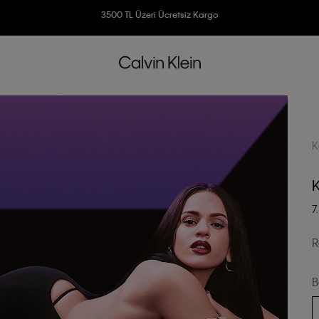
3500 TL Üzeri Ücretsiz Kargo
7500 TL Ve Üzeri Alışverişlerinizde 6 Taksit İmkanı
K
K
7
R
B