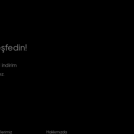
eşfedin!
 indirim
ez.
lerimiz
Hakkımızda