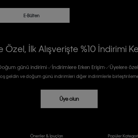
E-Bülten
RİLERİN İŞLENMESİ HAKKINDA AÇIK
 Özel, İlk Alışverişte %10 İndirimi K
na gönderileceğinin ve güncel ürün,
re haberdar edilip, kişisel verilerimin
Doğum günü indirimi
İndirimlere Erken Erişim
Üyelere özel
oş geldin ve doğum günü indirimleri diğer indirimlerle birleştirilem
rızam vardır
Üye olun
Öneriler & İpuçları
Popüler Kategori