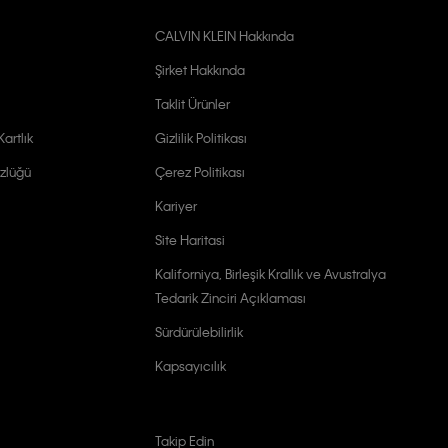
CALVIN KLEIN Hakkında
Şirket Hakkında
Taklit Ürünler
artlık
Gizlilik Politikası
zlüğü
Çerez Politikası
Kariyer
Site Haritasi
Kaliforniya, Birleşik Krallık ve Avustralya
Tedarik Zinciri Açıklaması
Sürdürülebilirlik
Kapsayıcılık
Takip Edin