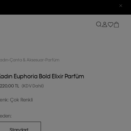
adın
Çanta & Aksesuar
Parfüm
adın Euphoria Bold Elixir Parfüm
.220,00
TL
(KDV Dahil)
enk:
Çok Renkli
eden:
Standart