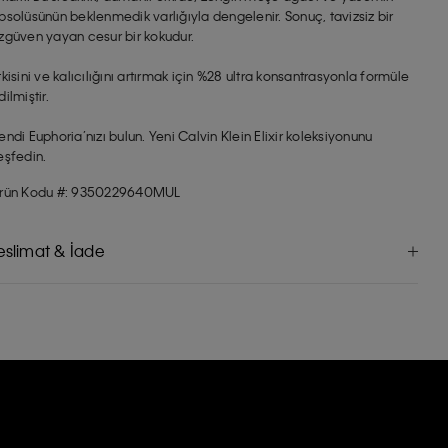
bsolüsünün beklenmedik varlığıyla dengelenir. Sonuç, tavizsiz bir
zgüven yayan cesur bir kokudur.
tkisini ve kalıcılığını artırmak için %28 ultra konsantrasyonla formüle
dilmiştir.
endi Euphoria’nızı bulun. Yeni Calvin Klein Elixir koleksiyonunu
eşfedin.
rün Kodu #: 9350229640MUL
eslimat & İade