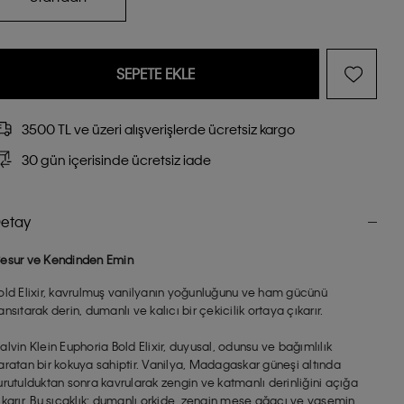
SEPETE EKLE
3500 TL ve üzeri alışverişlerde ücretsiz kargo
30 gün içerisinde ücretsiz iade
etay
esur ve Kendinden Emin
old Elixir, kavrulmuş vanilyanın yoğunluğunu ve ham gücünü
ansıtarak derin, dumanlı ve kalıcı bir çekicilik ortaya çıkarır.
alvin Klein Euphoria Bold Elixir, duyusal, odunsu ve bağımlılık
aratan bir kokuya sahiptir. Vanilya, Madagaskar güneşi altında
urutulduktan sonra kavrularak zengin ve katmanlı derinliğini açığa
ıkarır. Bu sıcaklık; dumanlı orkide, zengin meşe ağacı ve yasemin