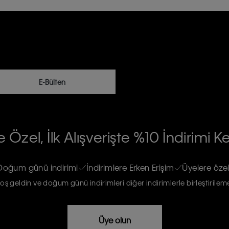
E-Bülten
RİLERİN İŞLENMESİ HAKKINDA AÇIK
 Özel, İlk Alışverişte %10 İndirimi K
na gönderileceğinin ve güncel ürün,
re haberdar edilip, kişisel verilerimin
Doğum günü indirimi
İndirimlere Erken Erişim
Üyelere özel
oş geldin ve doğum günü indirimleri diğer indirimlerle birleştirilem
rızam vardır
Üye olun