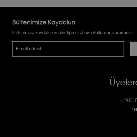
Bültenimize Kaydolun
Bültenimize kaydolun ve üyeliğe özel avantajlardan yararlanın.
E-mail adresi
TİCARİ ELEKTRONİK İLETİ GÖNDERİLMESİ HUSUSUNDA KİŞİSEL VE
RIZA VE ONAY METNİ
Üyelere
Calvin Klein e-bültenine abone olarak, kişisel verilerimin Calvin Klein tarafı
kampanyalarla alakalı her türlü iletişim yoluyla; E-mail ve SMS dahil olmak üze
%10 
Erkek
Kadın
Çocuk
işleneceğini anlıyor ve kabul ediyorum.
*H
Kişiye özel ticari elektronik iletilerini almak için
Açık Onay
veriyorum.
Aydınlatma Metni’ni
okuduğumu kabul ediyorum.
Calvin Klein tarafından kişisel verilerimin yurtdışına aktarılmasına açık 