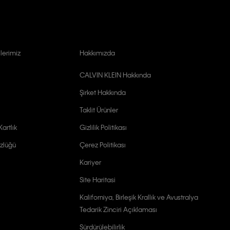
lerimiz
Hakkımızda
CALVIN KLEIN Hakkında
Şirket Hakkında
Taklit Ürünler
artlık
Gizlilik Politikası
zlüğü
Çerez Politikası
Kariyer
Site Haritasi
Kaliforniya, Birleşik Krallık ve Avustralya
Tedarik Zinciri Açıklaması
Sürdürülebilirlik