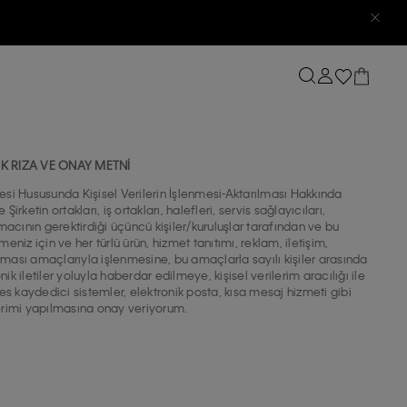
IK RIZA VE ONAY METNİ
mesi Hususunda Kişisel Verilerin İşlenmesi-Aktarılması Hakkında
ketin ortakları, iş ortakları, halefleri, servis sağlayıcıları,
acının gerektirdiği üçüncü kişiler/kuruluşlar tarafından ve bu
iz için ve her türlü ürün, hizmet tanıtımı, reklam, iletişim,
ılması amaçlarıyla işlenmesine, bu amaçlarla sayılı kişiler arasında
k iletiler yoluyla haberdar edilmeye, kişisel verilerim aracılığı ile
es kaydedici sistemler, elektronik posta, kısa mesaj hizmeti gibi
derimi yapılmasına onay veriyorum.