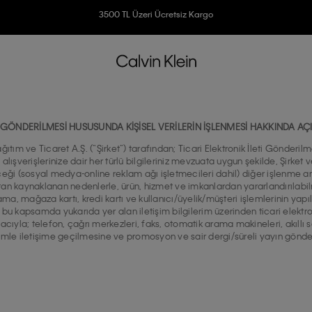
Ücretsiz İade
3500 TL Üzeri Ücretsiz Kargo
7500 TL Ve Üzeri Alışverişlerinizde 6 Taksit İmkanı
İ GÖNDERİLMESİ HUSUSUNDA KİŞİSEL VERİLERİN İŞLENMESİ HAKKINDA AÇ
tım ve Ticaret A.Ş. (“Şirket”) tarafından; Ticari Elektronik İleti Gönderil
verişlerinize dair her türlü bilgileriniz mevzuata uygun şekilde, Şirket ve Şir
eceği (sosyal medya-online reklam ağı işletmecileri dahil) diğer işlenme am
an kaynaklanan nedenlerle, ürün, hizmet ve imkanlardan yararlandırılabilmen
ma, mağaza kartı, kredi kartı ve kullanıcı/üyelik/müşteri işlemlerinin yap
 bu kapsamda yukarıda yer alan iletişim bilgilerim üzerinden ticari elektroni
ıyla; telefon, çağrı merkezleri, faks, otomatik arama makineleri, akıllı s
enimle iletişime geçilmesine ve promosyon ve sair dergi/süreli yayın gön