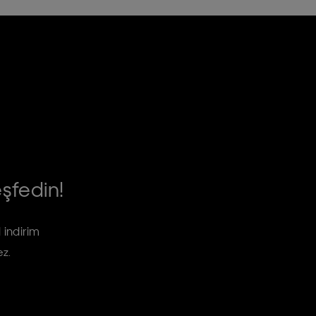
eşfedin!
 indirim
ez.