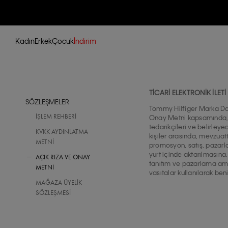
Kadın
Erkek
Çocuk
İndirim
TİCARİ ELEKTRONİK İLET
SÖZLEŞMELER
Tommy Hilfiger Marka Dağı
Onay Metni kapsamında, alış
İŞLEM REHBERI
tedarikçileri ve belirley
KVKK AYDINLATMA
kişiler arasında, mevzuatt
METNI
promosyon, satış, pazarla
yurt içinde aktarılmasına,
AÇIK RIZA VE ONAY
tanıtım ve pazarlama amac
METNİ
vasıtalar kullanılarak b
MAĞAZA ÜYELIK
SÖZLEŞMESI