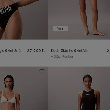
Yeni
le Bikini Üstü
Kadın Side Tie Bikini Altı
2.749,00 TL
2
+ Diğer Renkler