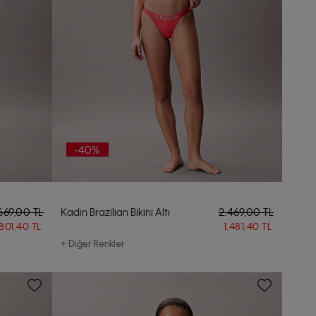
-40%
669,00 TL
Kadın Brazilian Bikini Altı
2.469,00 TL
.801,40 TL
1.481,40 TL
+ Diğer Renkler