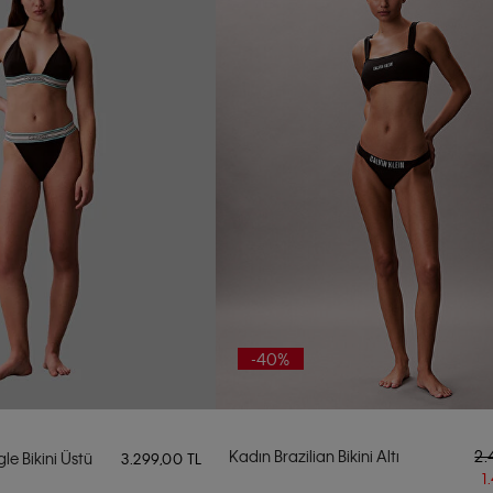
-40%
Kadın Brazilian Bikini Altı
2.
le Bikini Üstü
3.299,00 TL
1