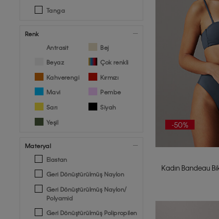
Tanga
Renk
Antrasit
Bej
Beyaz
Çok renkli
Kahverengi
Kırmızı
Mavi
Pembe
Sarı
Siyah
Yeşil
-50%
Materyal
Elastan
Kadın Bandeau Bik
Geri Dönüştürülmüş Naylon
Geri Dönüştürülmüş Naylon/
Polyamid
Geri Dönüştürülmüş Polipropilen