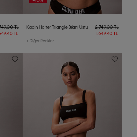
-40%
749,00 TL
Kadın Halter Triangle Bikini Üstü
2.749,00 TL
.649,40 TL
1.649,40 TL
+ Diğer Renkler