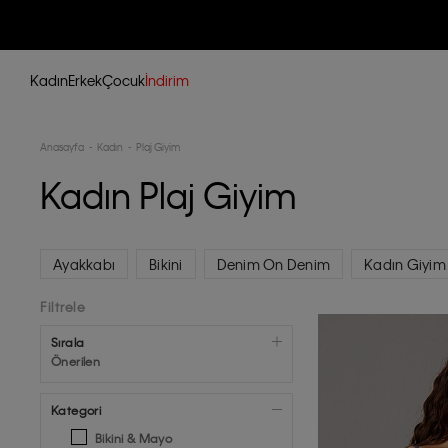
Kadın
Erkek
Çocuk
İndirim
Anasayfa
Kadın
Plaj Giyim
Kadın Plaj Giyim
Ayakkabı
Bikini
Denim On Denim
Kadın Giyim
Filtrele
Sırala
Önerilen
Kategori
Bikini & Mayo