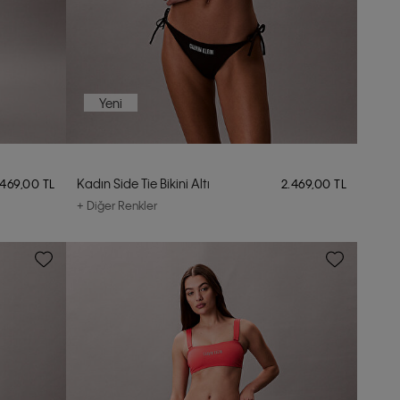
Yeni
Kadın Side Tie Bikini Altı
.469,00 TL
2.469,00 TL
+ Diğer Renkler