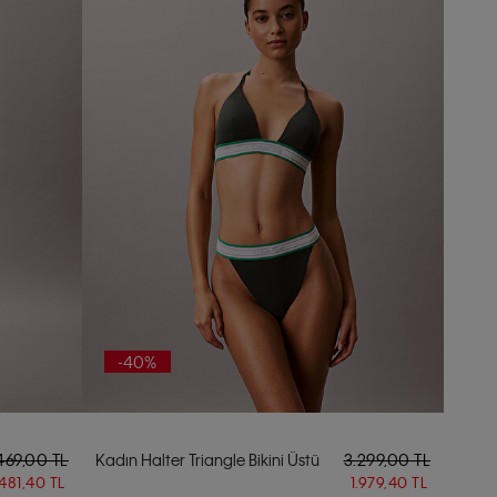
-40%
469,00 TL
Kadın Halter Triangle Bikini Üstü
3.299,00 TL
.481,40 TL
1.979,40 TL