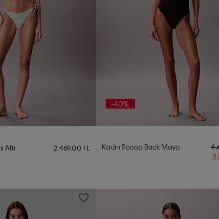
-40%
Kadın Scoop Back Mayo
4.
i Altı
2.469,00 TL
2