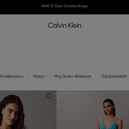
3500 TL Üzeri Ücretsiz Kargo
7500 TL Ve Üzeri Alışverişlerinizde 6 Taksit İmkanı
 Koleksiyonu
Mayo
Plaj Giyim Aksesuar
Sürdürülebilir