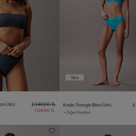
Yeni
ini Üstü
2.249,00 TL
Kadın Triangle Bikini Üstü
3
1.124,50 TL
+ Diğer Renkler