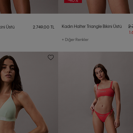
-40%
Kadın Halter Triangle Bikini Üstü
2.
ini Üstü
2.749,00 TL
1
+ Diğer Renkler