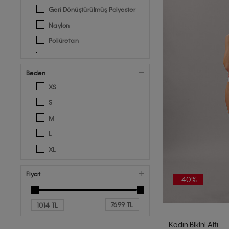
Geri Dönüştürülmüş Polyester
Naylon
Poliüretan
Polyester Pes
Beden
XS
S
M
L
XL
Fiyat
-40%
7699 TL
1014 TL
Kadın Bikini Altı