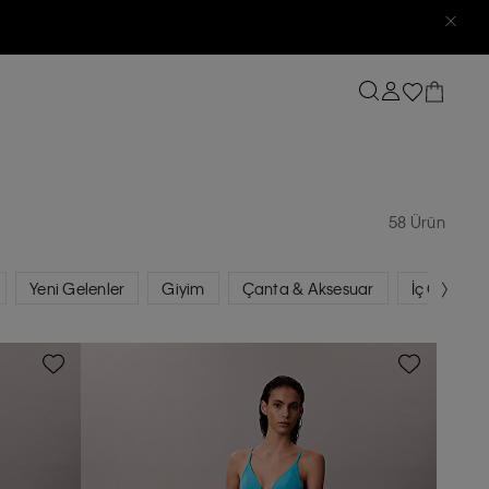
58 Ürün
Yeni Gelenler
Giyim
Çanta & Aksesuar
İç Giyim