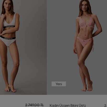
Yeni
2.749,00 TL
Kadın Üçgen Bikini Üstü
2