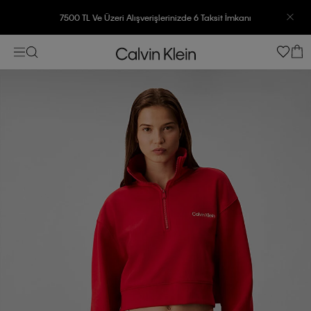
7500 TL Ve Üzeri Alışverişlerinizde 6 Taksit İmkanı