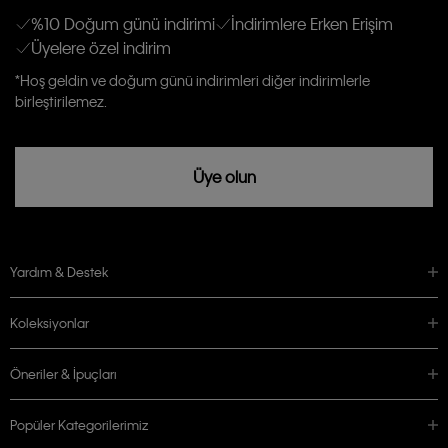
anlıyor ve kabul ediyorum.
Kişiye özel ticari elektronik iletilerini almak için
Açık Onay
veriyorum.
%10 Doğum günü indirimi
İndirimlere Erken Erişim
Üyelere özel indirim
Aydınlatma Metni’ni
okuduğumu kabul ediyorum.
Calvin Klein tarafından kişisel verilerimin yurtdışına aktarılmasına açık
*Hoş geldin ve doğum günü indirimleri diğer indirimlerle
rızam vardır
birleştirilemez.
Üye olun
Yardım & Destek
Koleksiyonlar
Öneriler & İpuçları
Popüler Kategorilerimiz