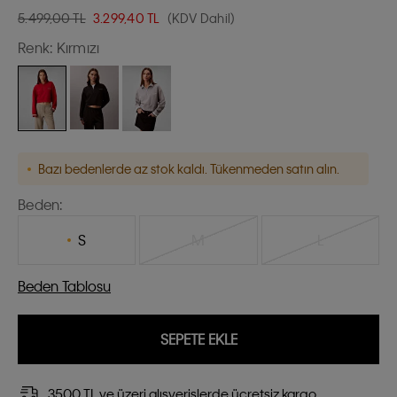
5.499,00 TL
3.299,40
TL
(KDV Dahil)
Renk:
Kırmızı
Bazı bedenlerde az stok kaldı. Tükenmeden satın alın.
Beden:
S
M
L
Beden Tablosu
SEPETE EKLE
3500 TL ve üzeri alışverişlerde ücretsiz kargo