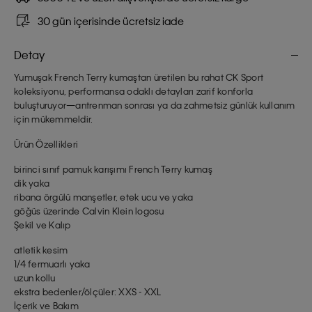
30 gün içerisinde ücretsiz iade
Detay
Yumuşak French Terry kumaştan üretilen bu rahat CK Sport
koleksiyonu, performansa odaklı detayları zarif konforla
buluşturuyor—antrenman sonrası ya da zahmetsiz günlük kullanım
için mükemmeldir.
Ürün Özellikleri
birinci sınıf pamuk karışımı French Terry kumaş
dik yaka
ribana örgülü manşetler, etek ucu ve yaka
göğüs üzerinde Calvin Klein logosu
Şekil ve Kalıp
atletik kesim
1/4 fermuarlı yaka
uzun kollu
ekstra bedenler/ölçüler: XXS - XXL
İçerik ve Bakım