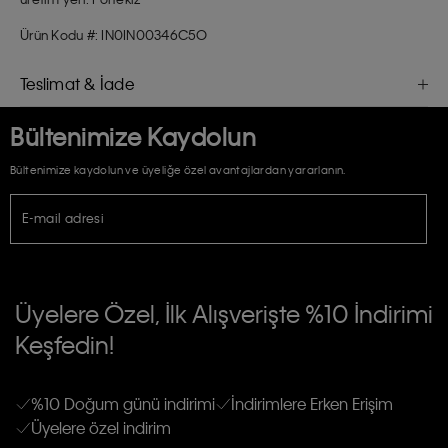
Ürün Kodu #: IN0IN00346C5O
Teslimat & İade
Bültenimize Kaydolun
Bültenimize kaydolun ve üyeliğe özel avantajlardan yararlanın.
E-mail adresi
TİCARİ ELEKTRONİK İLETİ GÖNDERİLMESİ HUSUSUNDA KİŞİSEL VERİLERİN
İŞLENMESİ HAKKINDA AÇIK RIZA VE ONAY METNİ
Üyelere Özel, İlk Alışverişte %10 İndirimi
E-Bülten
Keşfedin!
Calvin Klein e-bültenine abone olarak, kişisel verilerimin Calvin Klein tarafına
gönderileceğinin ve güncel ürün, kampanyalarla alakalı her türlü iletişim yoluyla;
Erkek
Kadın
Çocuk
E-mail ve SMS dahil olmak üzere haberdar edilip, kişisel verilerimin işleneceğini
anlıyor ve kabul ediyorum.
Kişiye özel ticari elektronik iletilerini almak için
Açık Onay
veriyorum.
%10 Doğum günü indirimi
İndirimlere Erken Erişim
Üyelere özel indirim
Aydınlatma Metni’ni
okuduğumu kabul ediyorum.