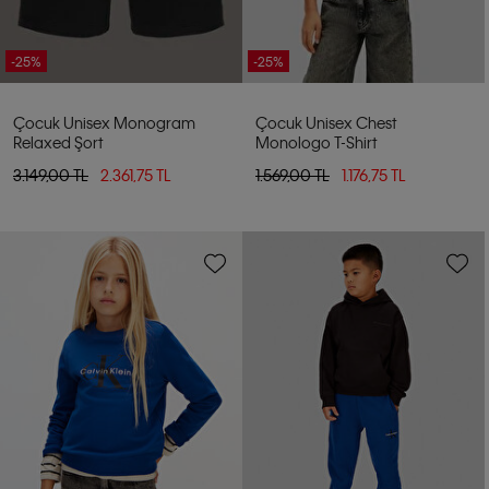
-25%
-25%
Çocuk Unisex Monogram
Çocuk Unisex Chest
Relaxed Şort
Monologo T-Shirt
3.149,00 TL
2.361,75 TL
1.569,00 TL
1.176,75 TL