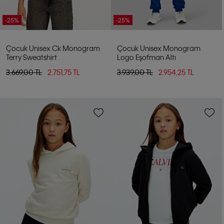
-25%
-25%
Çocuk Unisex Ck Monogram
Çocuk Unisex Monogram
Terry Sweatshirt
Logo Eşofman Altı
3.669,00 TL
2.751,75 TL
3.939,00 TL
2.954,25 TL