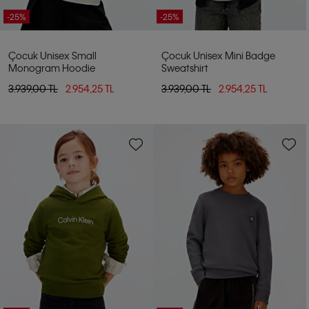
-25%
-25%
Çocuk Unisex Small
Çocuk Unisex Mini Badge
Monogram Hoodie
Sweatshirt
3.939,00 TL
2.954,25 TL
3.939,00 TL
2.954,25 TL