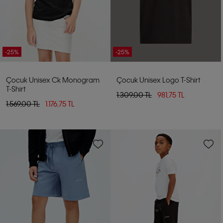
-25%
-25%
Çocuk Unisex Ck Monogram
Çocuk Unisex Logo T-Shirt
T-Shirt
1.309,00 TL
981,75 TL
1.569,00 TL
1.176,75 TL