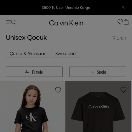
3500 TL Üzeri Ücretsiz Kargo
7500 TL Ve Üzeri Alışverişlerinizde 6 Taksit İmkanı
Unisex Çocuk
17 Ürün
Çanta & Aksesuar
Sweatshirt
Filtrele
Sırala