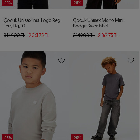
-25%
-25%
Çocuk Unisex Inst. Logo Reg.
Çocuk Unisex Mono Mini
Terr, Ltq, 10
Badge Sweatshirt
3.149,00 TL
2.361,75 TL
3.149,00 TL
2.361,75 TL
-25%
-25%