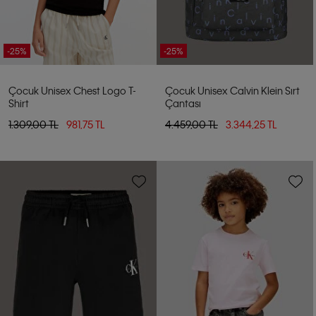
-25%
-25%
Çocuk Unisex Chest Logo T-
Çocuk Unisex Calvin Klein Sırt
Shirt
Çantası
1.309,00 TL
981,75 TL
4.459,00 TL
3.344,25 TL