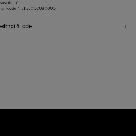
aranti: 1 Yıl
rün Kodu #: JF35000080000
eslimat & İade