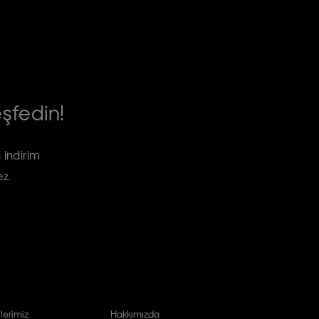
eşfedin!
 indirim
ez.
lerimiz
Hakkımızda