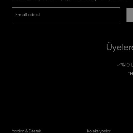
E-mail adresi
TİCARİ ELEKTRONİK İLETİ GÖNDERİLMESİ HUSUSUNDA KİŞİSEL VE
RIZA VE ONAY METNİ
Üyelere
Calvin Klein e-bültenine abone olarak, kişisel verilerimin Calvin Klein tarafı
kampanyalarla alakalı her türlü iletişim yoluyla; E-mail ve SMS dahil olmak üze
%10 
Erkek
Kadın
Çocuk
işleneceğini anlıyor ve kabul ediyorum.
*H
Kişiye özel ticari elektronik iletilerini almak için
Açık Onay
veriyorum.
Aydınlatma Metni’ni
okuduğumu kabul ediyorum.
Calvin Klein tarafından kişisel verilerimin yurtdışına aktarılmasına açık 
Yardım & Destek
Koleksiyonlar