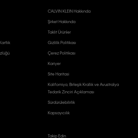
CALVIN KLEIN Hakkında
Şirket Hakkında
Taklit Ürünler
artlık
Gizlilik Politikası
zlüğü
Çerez Politikası
Kariyer
Site Haritasi
Kaliforniya, Birleşik Krallık ve Avustralya
Tedarik Zinciri Açıklaması
Sürdürülebilirlik
Kapsayıcılık
Takip Edin