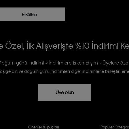
E-Bülten
RİLERİN İŞLENMESİ HAKKINDA AÇIK
 Özel, İlk Alışverişte %10 İndirimi K
na gönderileceğinin ve güncel ürün,
re haberdar edilip, kişisel verilerimin
Doğum günü indirimi
İndirimlere Erken Erişim
Üyelere özel
oş geldin ve doğum günü indirimleri diğer indirimlerle birleştirilem
rızam vardır
Üye olun
Öneriler & İpuçları
Popüler Kategori