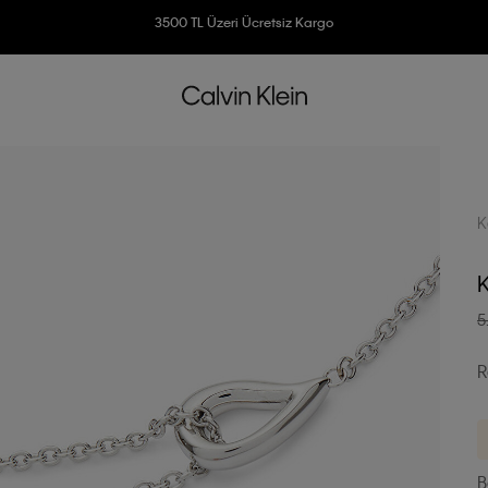
Ücretsiz İade
3500 TL Üzeri Ücretsiz Kargo
7500 TL Ve Üzeri Alışverişlerinizde 6 Taksit İmkanı
K
5
R
B