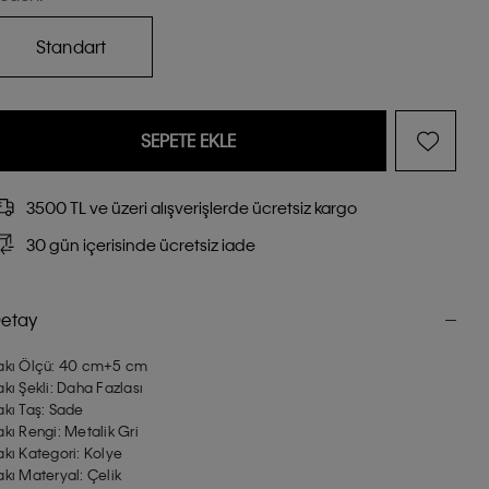
Standart
SEPETE EKLE
3500 TL ve üzeri alışverişlerde ücretsiz kargo
30 gün içerisinde ücretsiz iade
etay
akı Ölçü: 40 cm+5 cm
akı Şekli: Daha Fazlası
akı Taş: Sade
akı Rengi: Metalik Gri
akı Kategori: Kolye
akı Materyal: Çelik