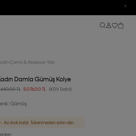
adın
Çanta & Aksesuar
Takı
Kadın Damla Gümüş Kolye
.640,00 TL
5.076,00
TL
(KDV Dahil)
enk:
Gümüş
Az stok kaldı. Tükenmeden satın alın.
eden: