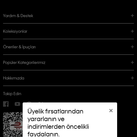
Yardım & Destek
Koleksiyonlar
Öneriler & İpuçları
Popüler Kategorilerimiz
Hakkımızda
Takip Edin
×
Üyelik fırsatlarından
yararlanın ve
indirimlerden öncelikli
faydalanın.