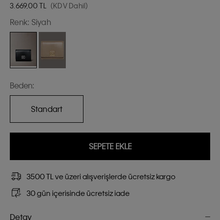
3.669,00
TL
(KDV Dahil)
Renk:
Siyah
Beden:
Standart
SEPETE EKLE
3500 TL ve üzeri alışverişlerde ücretsiz kargo
30 gün içerisinde ücretsiz iade
Detay