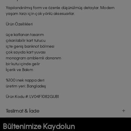
Yapılandırılmış form ve özenle düşünülmüş detaylar. Modern
yaşam tarzı için çok yönlü aksesuarlar.
Ürün Özellikleri
üçe katlanan tasarım
çıkarılabilir kart tutucu
içte geniş banknot bölmesi
çok sayıda kart yuvası
monogram amblemli donanım
bir kutu içinde gelir
İçerik ve Bakım
%100 inek nappa deri
üretim yeri: Bangladeş
Ürün Kodu #: LV04F1082GUB1
Teslimat & İade
Bültenimize Kaydolun