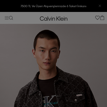
7500 TL Ve Üzeri Alışverişlerinizde 6 Taksit İmkanı