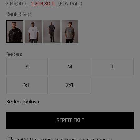
3.149,00 TL
2.204,30
TL
(KDV Dahil)
Renk:
Siyah
Beden:
S
M
L
XL
2XL
Beden Tablosu
SEPETE EKLE
3500 TL ve üzeri alışverişlerde ücretsiz kargo