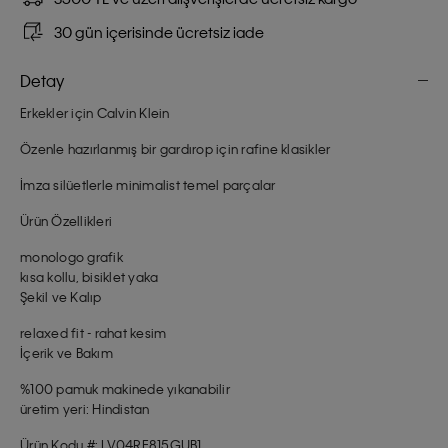
30 gün içerisinde ücretsiz iade
Detay
Erkekler için Calvin Klein
Özenle hazırlanmış bir gardırop için rafine klasikler
İmza silüetlerle minimalist temel parçalar
Ürün Özellikleri
monologo grafik
kısa kollu, bisiklet yaka
Şekil ve Kalıp
relaxed fit - rahat kesim
İçerik ve Bakım
%100 pamuk makinede yıkanabilir
üretim yeri: Hindistan
Ürün Kodu #: LV04RE815GUB1