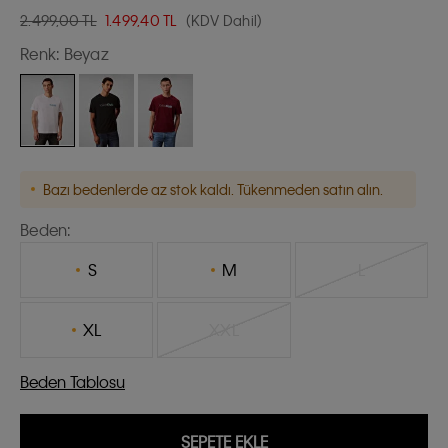
2.499,00 TL
1.499,40
TL
(KDV Dahil)
Renk:
Beyaz
Bazı bedenlerde az stok kaldı. Tükenmeden satın alın.
Beden:
S
M
L
XL
XXL
Beden Tablosu
SEPETE EKLE