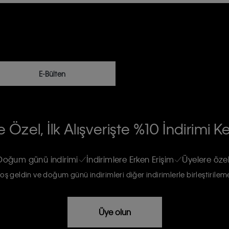
E-Bülten
RİLERİN İŞLENMESİ HAKKINDA AÇIK
 Özel, İlk Alışverişte %10 İndirimi K
na gönderileceğinin ve güncel ürün,
re haberdar edilip, kişisel verilerimin
Doğum günü indirimi
İndirimlere Erken Erişim
Üyelere özel
oş geldin ve doğum günü indirimleri diğer indirimlerle birleştirilem
rızam vardır
Üye olun