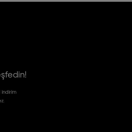
eşfedin!
 indirim
ez.