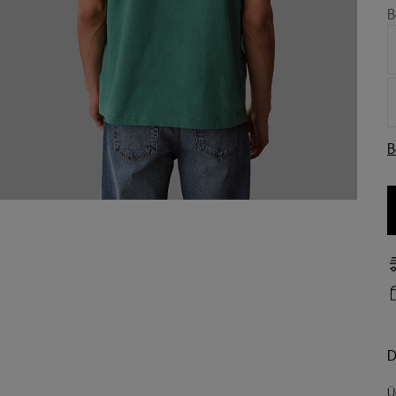
B
B
D
Ü