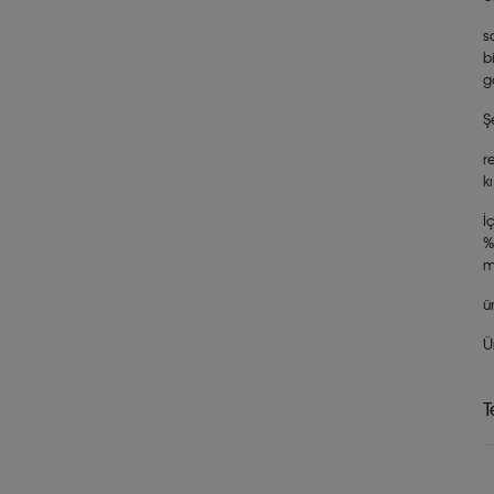
s
b
g
Ş
r
k
İ
%
m
ü
Ü
T