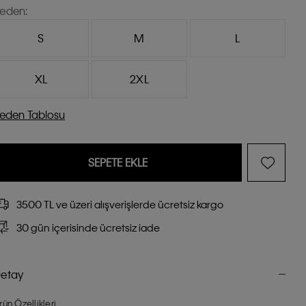
eden:
S
M
L
XL
2XL
eden Tablosu
SEPETE EKLE
3500 TL ve üzeri alışverişlerde ücretsiz kargo
30 gün içerisinde ücretsiz iade
etay
rün Özellikleri