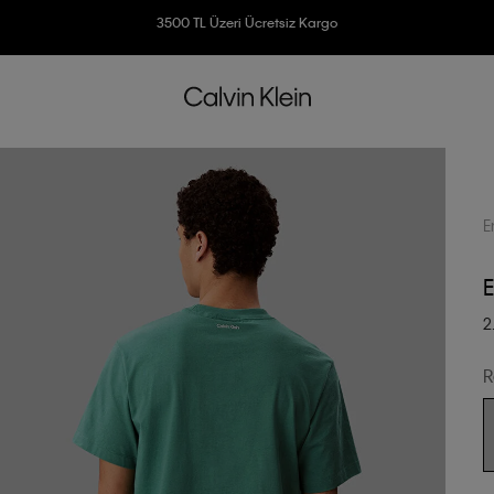
Ücretsiz İade
3500 TL Üzeri Ücretsiz Kargo
7500 TL Ve Üzeri Alışverişlerinizde 6 Taksit İmkanı
E
E
2
R