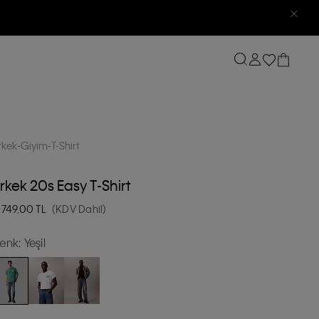
rkek
Giyim
T-Shirt
rkek 20s Easy T-Shirt
.749,00
TL
(KDV Dahil)
enk:
Yeşil