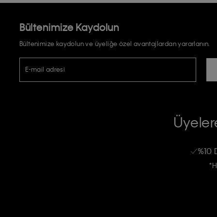
Bültenimize Kaydolun
Bültenimize kaydolun ve üyeliğe özel avantajlardan yararlanın.
E-mail adresi
TİCARİ ELEKTRONİK İLETİ GÖNDERİLMESİ HUSUSUNDA KİŞİSEL VE
RIZA VE ONAY METNİ
Üyelere
Calvin Klein e-bültenine abone olarak, kişisel verilerimin Calvin Klein tarafı
kampanyalarla alakalı her türlü iletişim yoluyla; E-mail ve SMS dahil olmak üze
%10 
Erkek
Kadın
Çocuk
işleneceğini anlıyor ve kabul ediyorum.
*H
Kişiye özel ticari elektronik iletilerini almak için
Açık Onay
veriyorum.
Aydınlatma Metni’ni
okuduğumu kabul ediyorum.
Calvin Klein tarafından kişisel verilerimin yurtdışına aktarılmasına açık 