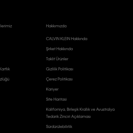
lerimiz
Hakkımızda
CALVIN KLEIN Hakkında
Şirket Hakkında
Taklit Ürünler
artlık
Gizlilik Politikası
zlüğü
Çerez Politikası
Kariyer
Site Haritasi
Kaliforniya, Birleşik Krallık ve Avustralya
Tedarik Zinciri Açıklaması
Sürdürülebilirlik