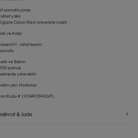
af pamuklu jarse
isiklet yaka
öğüste Calvin Klein üniversite rozeti
ekil ve Kalıp
elaxed fit - rahat kesim
ısa kollu
çerik ve Bakım
100 pamuk
akinede yıkanabilir
retim yeri: Hindistan
rün Kodu #: LV04RF294GVFL
eslimat & İade