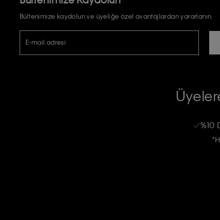
Bültenimize kaydolun ve üyeliğe özel avantajlardan yararlanın.
E-mail adresi
TİCARİ ELEKTRONİK İLETİ GÖNDERİLMESİ HUSUSUNDA KİŞİSEL VE
RIZA VE ONAY METNİ
Üyelere
Calvin Klein e-bültenine abone olarak, kişisel verilerimin Calvin Klein tarafı
kampanyalarla alakalı her türlü iletişim yoluyla; E-mail ve SMS dahil olmak üze
%10 
Erkek
Kadın
Çocuk
işleneceğini anlıyor ve kabul ediyorum.
*H
Kişiye özel ticari elektronik iletilerini almak için
Açık Onay
veriyorum.
Aydınlatma Metni’ni
okuduğumu kabul ediyorum.
Calvin Klein tarafından kişisel verilerimin yurtdışına aktarılmasına açık 