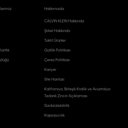
lerimiz
Hakkımızda
CALVIN KLEIN Hakkında
Şirket Hakkında
Taklit Ürünler
artlık
Gizlilik Politikası
zlüğü
Çerez Politikası
Kariyer
Site Haritasi
Kaliforniya, Birleşik Krallık ve Avustralya
Tedarik Zinciri Açıklaması
Sürdürülebilirlik
Kapsayıcılık