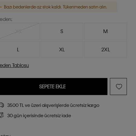
Bazı bedenlerde az stok kaldı. Tükenmeden satın alın.
eden:
XS
S
M
L
XL
2XL
eden Tablosu
SEPETE EKLE
3500 TL ve üzeri alışverişlerde ücretsiz kargo
30 gün içerisinde ücretsiz iade