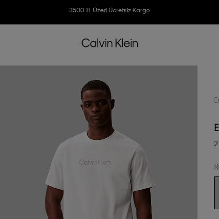
Ücretsiz İade
3500 TL Üzeri Ücretsiz Kargo
7500 TL Ve Üzeri Alışverişlerinizde 6 Taksit İmkanı
E
E
2
R