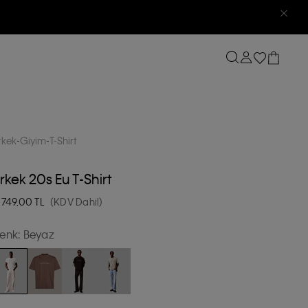
rkek
Giyim
T-Shirt
rkek 20s Eu T-Shirt
.749,00
TL
(KDV Dahil)
enk:
Beyaz