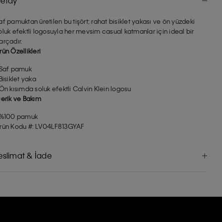
etay
af pamuktan üretilen bu tişört; rahat bisiklet yakası ve ön yüzdeki
oluk efektli logosuyla her mevsim casual katmanlar için ideal bir
arçadır.
rün Özellikleri
 Saf pamuk
 Bisiklet yaka
 Ön kısımda soluk efektli Calvin Klein logosu
çerik ve Bakım
 %100 pamuk
rün Kodu #: LV04LF813GYAF
eslimat & İade