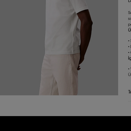
D
S
s
p
Ü
•
•
•
İ
•
Ü
T