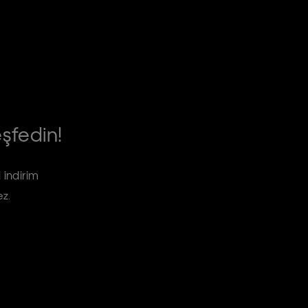
eşfedin!
 indirim
ez.