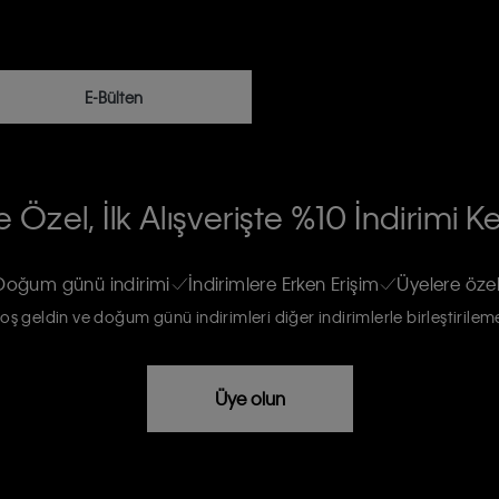
E-Bülten
RİLERİN İŞLENMESİ HAKKINDA AÇIK
 Özel, İlk Alışverişte %10 İndirimi K
na gönderileceğinin ve güncel ürün,
re haberdar edilip, kişisel verilerimin
Doğum günü indirimi
İndirimlere Erken Erişim
Üyelere özel
oş geldin ve doğum günü indirimleri diğer indirimlerle birleştirilem
rızam vardır
Üye olun