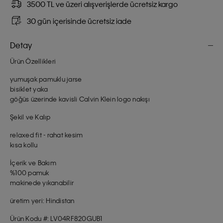
3500 TL ve üzeri alışverişlerde ücretsiz kargo
30 gün içerisinde ücretsiz iade
Detay
Ürün Özellikleri
yumuşak pamuklu jarse
bisiklet yaka
göğüs üzerinde kavisli Calvin Klein logo nakışı
Şekil ve Kalıp
relaxed fit - rahat kesim
kısa kollu
İçerik ve Bakım
%100 pamuk
makinede yıkanabilir
üretim yeri: Hindistan
Ürün Kodu #: LV04RF820GUB1