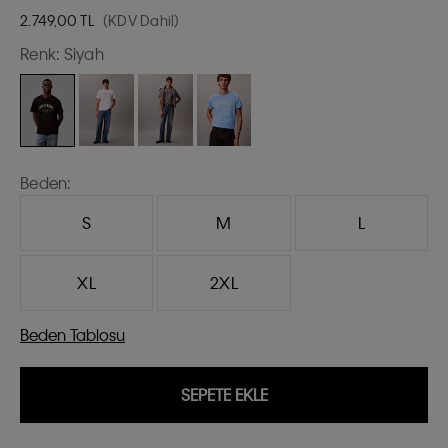
2.749,00
TL
(KDV Dahil)
Renk:
Siyah
Beden:
S
M
L
XL
2XL
Beden Tablosu
SEPETE EKLE