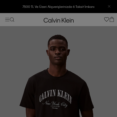
7500 TL Ve Üzeri Alışverişlerinizde 6 Taksit İmkanı