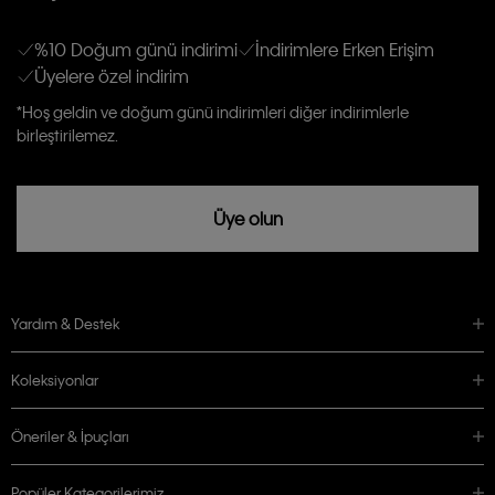
Erkek
Kadın
Çocuk
E-mail ve SMS dahil olmak üzere haberdar edilip, kişisel verilerimin işleneceğini
anlıyor ve kabul ediyorum.
Kişiye özel ticari elektronik iletilerini almak için
Açık Onay
veriyorum.
%10 Doğum günü indirimi
İndirimlere Erken Erişim
Üyelere özel indirim
Aydınlatma Metni’ni
okuduğumu kabul ediyorum.
Calvin Klein tarafından kişisel verilerimin yurtdışına aktarılmasına açık
*Hoş geldin ve doğum günü indirimleri diğer indirimlerle
rızam vardır
birleştirilemez.
Üye olun
Yardım & Destek
Koleksiyonlar
Öneriler & İpuçları
Popüler Kategorilerimiz