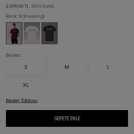
2.099,00
TL
(KDV Dahil)
Renk:
Kahverengi
Beden:
S
M
L
XL
Beden Tablosu
SEPETE EKLE