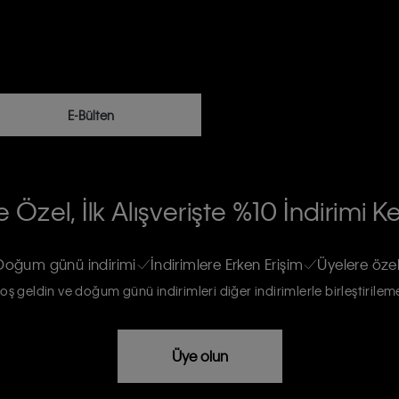
E-Bülten
RİLERİN İŞLENMESİ HAKKINDA AÇIK
 Özel, İlk Alışverişte %10 İndirimi K
na gönderileceğinin ve güncel ürün,
re haberdar edilip, kişisel verilerimin
Doğum günü indirimi
İndirimlere Erken Erişim
Üyelere özel
oş geldin ve doğum günü indirimleri diğer indirimlerle birleştirilem
rızam vardır
Üye olun