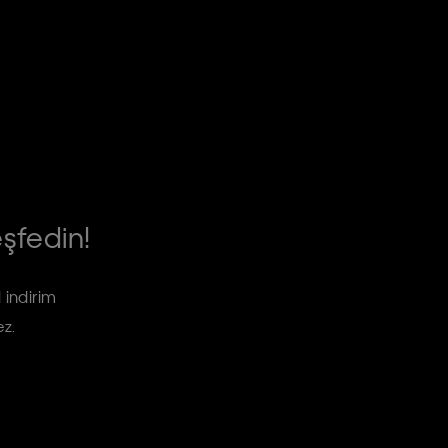
eşfedin!
 indirim
ez.