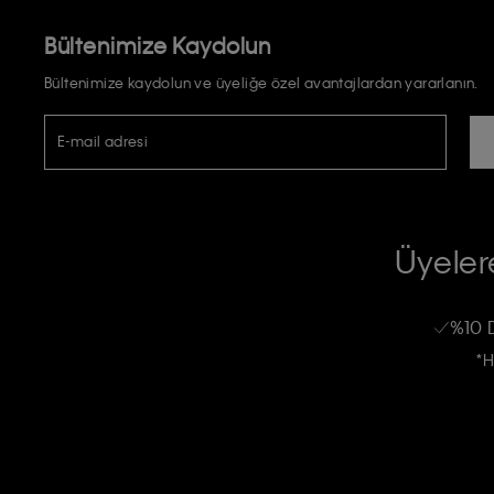
Bültenimize Kaydolun
Bültenimize kaydolun ve üyeliğe özel avantajlardan yararlanın.
E-mail adresi
TİCARİ ELEKTRONİK İLETİ GÖNDERİLMESİ HUSUSUNDA KİŞİSEL VE
RIZA VE ONAY METNİ
Üyelere
Calvin Klein e-bültenine abone olarak, kişisel verilerimin Calvin Klein tarafı
kampanyalarla alakalı her türlü iletişim yoluyla; E-mail ve SMS dahil olmak üze
%10 
Erkek
Kadın
Çocuk
işleneceğini anlıyor ve kabul ediyorum.
*H
Kişiye özel ticari elektronik iletilerini almak için
Açık Onay
veriyorum.
Aydınlatma Metni’ni
okuduğumu kabul ediyorum.
Calvin Klein tarafından kişisel verilerimin yurtdışına aktarılmasına açık 