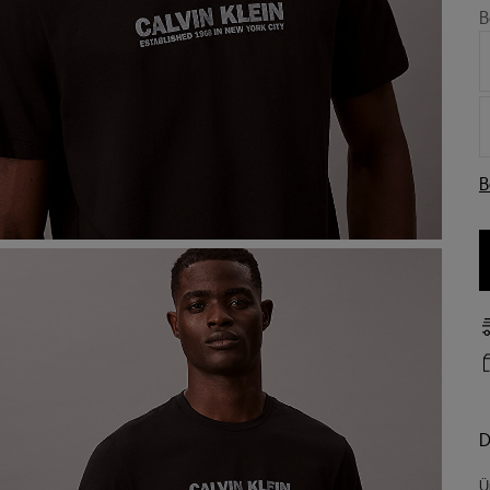
B
B
D
Ü