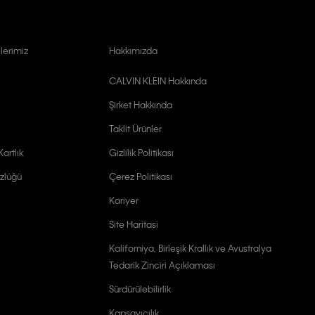
lerimiz
Hakkımızda
CALVIN KLEIN Hakkında
Şirket Hakkında
Taklit Ürünler
artlık
Gizlilik Politikası
zlüğü
Çerez Politikası
Kariyer
Site Haritasi
Kaliforniya, Birleşik Krallık ve Avustralya
Tedarik Zinciri Açıklaması
Sürdürülebilirlik
Kapsayıcılık