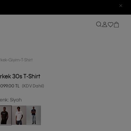
rkek
Giyim
T-Shirt
rkek 30s T-Shirt
.099,00
TL
(KDV Dahil)
enk:
Siyah