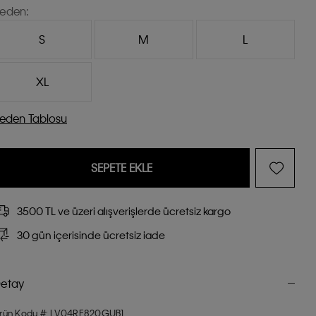
eden:
S
M
L
XL
eden Tablosu
SEPETE EKLE
3500 TL ve üzeri alışverişlerde ücretsiz kargo
30 gün içerisinde ücretsiz iade
etay
rün Kodu #: LV04RE820GUB1