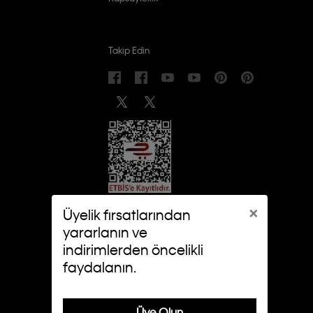
Takip Edin
×
Üyelik fırsatlarından
yararlanın ve
indirimlerden öncelikli
faydalanın.
Üye Olun