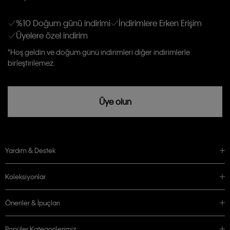
Erkek
Kadın
Çocuk
E-mail ve SMS dahil olmak üzere haberdar edilip, kişisel verilerimin işleneceğini
anlıyor ve kabul ediyorum.
Kişiye özel ticari elektronik iletilerini almak için
Açık Onay
veriyorum.
%10 Doğum günü indirimi
İndirimlere Erken Erişim
Üyelere özel indirim
Aydınlatma Metni’ni
okuduğumu kabul ediyorum.
Calvin Klein tarafından kişisel verilerimin yurtdışına aktarılmasına açık
*Hoş geldin ve doğum günü indirimleri diğer indirimlerle
rızam vardır
birleştirilemez.
Üye olun
Yardım & Destek
Koleksiyonlar
Öneriler & İpuçları
Popüler Kategorilerimiz