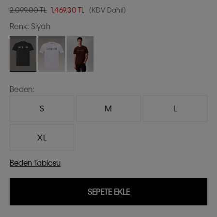
2.099,00 TL
1.469,30
TL
(KDV Dahil)
Renk:
Siyah
Beden:
S
M
L
XL
Beden Tablosu
SEPETE EKLE