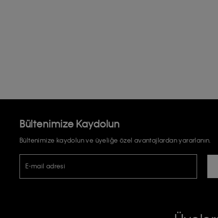
Bültenimize Kaydolun
Bültenimize kaydolun ve üyeliğe özel avantajlardan yararlanın.
E-mail adresi
TİCARİ ELEKTRONİK İLETİ GÖNDERİLMESİ HUSUSUNDA KİŞİSEL VE
RIZA VE ONAY METNİ