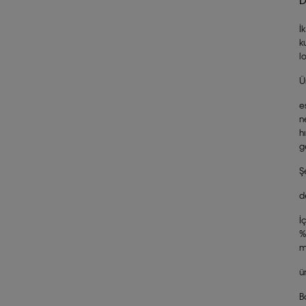
İ
k
l
Ü
e
n
h
g
Ş
d
İ
%
m
ü
B