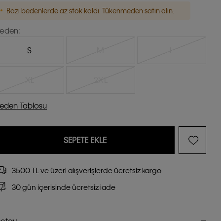
Bazı bedenlerde az stok kaldı. Tükenmeden satın alın.
eden:
S
M
L
XL
2XL
eden Tablosu
SEPETE EKLE
3500 TL ve üzeri alışverişlerde ücretsiz kargo
30 gün içerisinde ücretsiz iade
etay