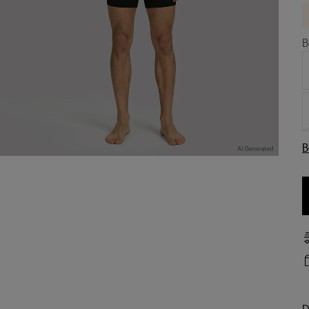
B
B
D