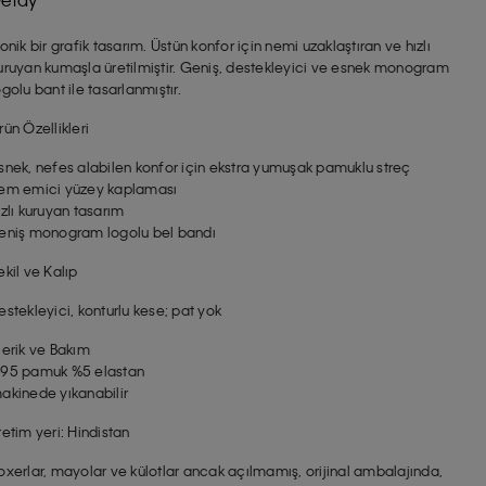
konik bir grafik tasarım. Üstün konfor için nemi uzaklaştıran ve hızlı
uruyan kumaşla üretilmiştir. Geniş, destekleyici ve esnek monogram
ogolu bant ile tasarlanmıştır.
rün Özellikleri
snek, nefes alabilen konfor için ekstra yumuşak pamuklu streç
em emici yüzey kaplaması
ızlı kuruyan tasarım
eniş monogram logolu bel bandı
ekil ve Kalıp
estekleyici, konturlu kese; pat yok
çerik ve Bakım
95 pamuk %5 elastan
akinede yıkanabilir
retim yeri: Hindistan
oxerlar, mayolar ve külotlar ancak açılmamış, orijinal ambalajında,