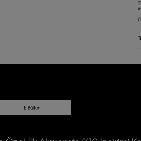
g
e
Ü
T
E-Bülten
RİLERİN İŞLENMESİ HAKKINDA AÇIK