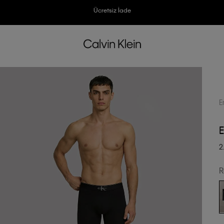
Ücretsiz İade
Ücretsiz İade
3500 TL Üzeri Ücretsiz Kargo
3500 TL Üzeri Ücretsiz Kargo
7500 TL Ve Üzeri Alışverişlerinizde 6 Taksit İmkanı
7500 TL Ve Üzeri Alışverişlerinizde 6 Taksit İmkanı
E
E
2
R