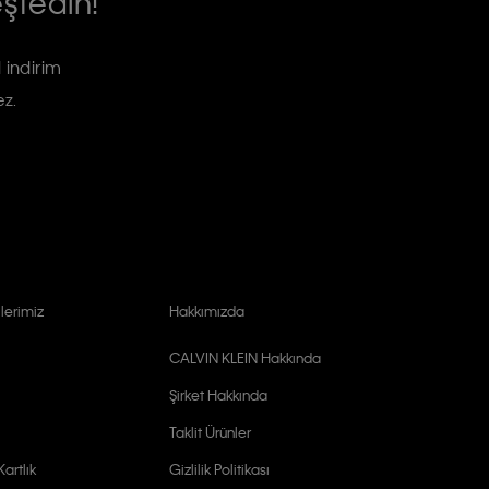
eşfedin!
 indirim
ez.
lerimiz
Hakkımızda
CALVIN KLEIN Hakkında
Şirket Hakkında
Taklit Ürünler
artlık
Gizlilik Politikası