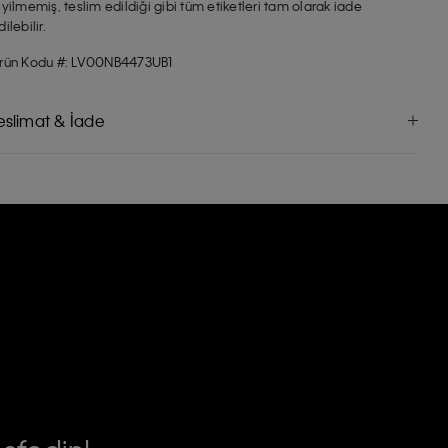
iyilmemiş, teslim edildiği gibi tüm etiketleri tam olarak iade
dilebilir.
rün Kodu #: LV00NB4473UB1
eslimat & İade