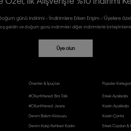
 Özel, İlk Alışverişte %10 İndirimi K
na gönderileceğinin ve güncel ürün,
re haberdar edilip, kişisel verilerimin
Doğum günü indirimi
İndirimlere Erken Erişim
Üyelere özel
oş geldin ve doğum günü indirimleri diğer indirimlerle birleştirilem
rızam vardır
Üye olun
Öneriler & İpuçları
Popüler Kategori
#CKunfiltered: Bra Talk
Erkek Ayakkabı
#CKunfiltered: Jeans
Kadın Ayakkabı
Denim Bakım Kılavuzu
Kadın Çanta
Denim Kalıp Rehberi Kadın
Erkek Cüzdan & K