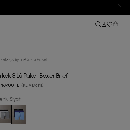
rkek
İç Giyim
Çoklu Paket
rkek 3'lü Paket Boxer Brief
.469,00
TL
(KDV Dahil)
enk:
Siyah