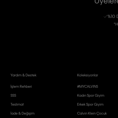
Üyelere
Calvin Klein e-bültenine abone olarak, kişisel verilerimin Calvin Klein tarafı
kampanyalarla alakalı her türlü iletişim yoluyla; E-mail ve SMS dahil olmak üze
%10 
Erkek
Kadın
Çocuk
işleneceğini anlıyor ve kabul ediyorum.
*H
Kişiye özel ticari elektronik iletilerini almak için
Açık Onay
veriyorum.
Aydınlatma Metni’ni
okuduğumu kabul ediyorum.
Calvin Klein tarafından kişisel verilerimin yurtdışına aktarılmasına açık 
Yardım & Destek
Koleksiyonlar
İşlem Rehberi
#MYCALVINS
SSS
Kadın Spor Giyim
Teslimat
Erkek Spor Giyim
İade & Değişim
Calvin Klein Çocuk