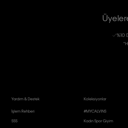
TİCARİ ELEKTRONİK İLETİ GÖNDERİLMESİ HUSUSUNDA KİŞİSEL VE
RIZA VE ONAY METNİ
Üyelere
Calvin Klein e-bültenine abone olarak, kişisel verilerimin Calvin Klein tarafı
kampanyalarla alakalı her türlü iletişim yoluyla; E-mail ve SMS dahil olmak üze
%10 
Erkek
Kadın
Çocuk
işleneceğini anlıyor ve kabul ediyorum.
*H
Kişiye özel ticari elektronik iletilerini almak için
Açık Onay
veriyorum.
Aydınlatma Metni’ni
okuduğumu kabul ediyorum.
Calvin Klein tarafından kişisel verilerimin yurtdışına aktarılmasına açık 
Yardım & Destek
Koleksiyonlar
İşlem Rehberi
#MYCALVINS
SSS
Kadın Spor Giyim