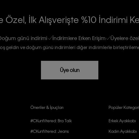
RİLERİN İŞLENMESİ HAKKINDA AÇIK
 Özel, İlk Alışverişte %10 İndirimi K
na gönderileceğinin ve güncel ürün,
re haberdar edilip, kişisel verilerimin
Doğum günü indirimi
İndirimlere Erken Erişim
Üyelere özel
oş geldin ve doğum günü indirimleri diğer indirimlerle birleştirilem
rızam vardır
Üye olun
Öneriler & İpuçları
Popüler Kategori
#CKunfiltered: Bra Talk
Erkek Ayakkabı
#CKunfiltered: Jeans
Kadın Ayakkabı