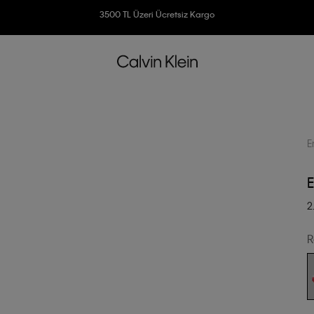
3500 TL Üzeri Ücretsiz Kargo
7500 TL Ve Üzeri Alışverişlerinizde 6 Taksit İmkanı
E
E
2
R