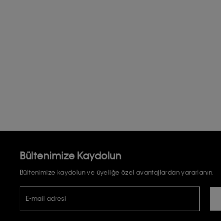
Bültenimize Kaydolun
Bültenimize kaydolun ve üyeliğe özel avantajlardan yararlanın.
E-mail adresi