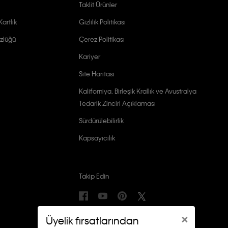
Taklit Ürünler
artlık
Gizlilik Politikası
zlüğü
Çerez Politikası
Kariyer
Site Haritasi
Kaliforniya, Birleşik Krallık ve Avustralya
Tedarik Zinciri Açıklaması
Sürdürülebilirlik
Kapsayıcılık
Takip Edin
×
Üyelik fırsatlarından