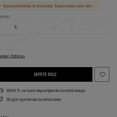
Bazı bedenlerde az stok kaldı. Tükenmeden satın alın.
eden:
S
M
L
XL
eden Tablosu
SEPETE EKLE
3500 TL ve üzeri alışverişlerde ücretsiz kargo
30 gün içerisinde ücretsiz iade