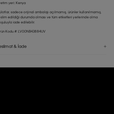
retim yeri: Kenya
ülotlar, sadece orijinal ambalajı açılmamış, ürünler kullanılmamış,
eslim edildiği durumda olması ve tüm etiketleri yerlerinde olma
oşuluyla iade edilebilir.
rün Kodu #: LV00NB43884UV
eslimat & İade