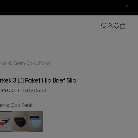
rkek
İç Giyim
Çoklu Paket
rkek 3'lü Paket Hip Brief Slip
.469,00
TL
(KDV Dahil)
enk:
Çok Renkli