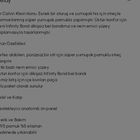
etay
ir Calvin Klein ikonu. Esnek bir oturuş ve yumuşak his için streçle
armanlanmış süper yumuşak pamukla yapılmıştır. Üstün konfor için
eni Infinity Bond dikişsiz bel bandımız ve nem emici yüzey
aplamasıyla tasarlanmıştır.
rün Özellikleri
efes alabilen, pürüzsüz bir stil için süper yumuşak pamuklu streç
arışımı
itki bazlı nem emici yüzey
stün konfor için dikişsiz Infinity Bond bel bandı
emiz bitiş için içe kıvrılan paça
’lü paket olarak sunulur
ekil ve Kalıp
estekleyici anatomik ön panel
çerik ve Bakım
95 pamuk %5 elastan
akinede yıkanabilir