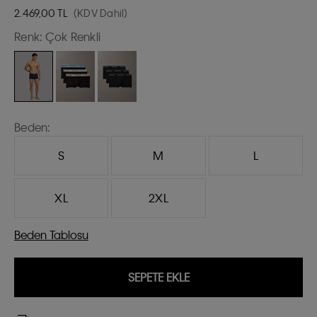
2.469,00
TL
(KDV Dahil)
Renk:
Çok Renkli
Beden:
S
M
L
XL
2XL
Beden Tablosu
SEPETE EKLE