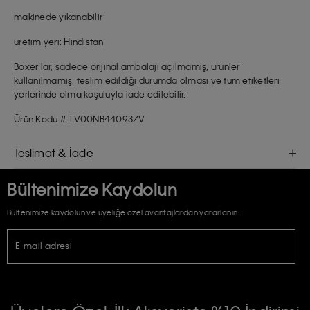
makinede yıkanabilir
üretim yeri: Hindistan
Boxer’lar, sadece orijinal ambalajı açılmamış, ürünler
kullanılmamış, teslim edildiği durumda olması ve tüm etiketleri
yerlerinde olma koşuluyla iade edilebilir.
Ürün Kodu #: LV00NB44093ZV
Teslimat & İade
Bültenimize Kaydolun
Bültenimize kaydolun ve üyeliğe özel avantajlardan yararlanın.
E-mail adresi
TİCARİ ELEKTRONİK İLETİ GÖNDERİLMESİ HUSUSUNDA KİŞİSEL VERİLERİN
İŞLENMESİ HAKKINDA AÇIK RIZA VE ONAY METNİ