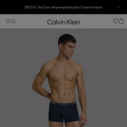
7500 TL Ve Üzeri Alışverişlerinizde 6 Taksit İmkanı