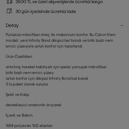
3500 TL ve üzeri alışverişlerde ücretsiz kargo
30 gün içerisinde ücretsiz iade
Detay
Pürüzsüz mikrofiber streç ile maksimum konfor. Bu Calvin Klein
modeli, yeni Infinity Bond dikişsiz bel bandı ve bitki bazlı nem
emici yüzeyiyle üstün konfor için tasarlandı.
Ürün Özellikleri
artırılmış hareket kabiliyeti için ipeksi yumuşak mikrofiber
bitki bazlı nem emici yüzey
üstün konfor için dikişsiz Infinity Bond bel bandı
3’lü paket olarak sunulur
Şekil ve Kalıp
destekleyici anatomik ön panel
İçerik ve Bakım
%88 polyester %12 elastan