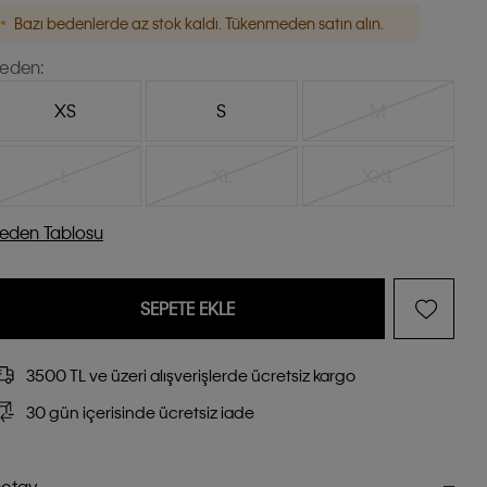
Bazı bedenlerde az stok kaldı. Tükenmeden satın alın.
eden:
XS
S
M
L
XL
XXL
eden Tablosu
SEPETE EKLE
3500 TL ve üzeri alışverişlerde ücretsiz kargo
30 gün içerisinde ücretsiz iade
etay