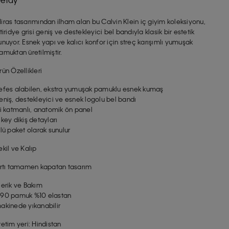
iras tasarımından ilham alan bu Calvin Klein iç giyim koleksiyonu,
stiridye grisi geniş ve destekleyici bel bandıyla klasik bir estetik
unuyor. Esnek yapı ve kalıcı konfor için streç karışımlı yumuşak
amuktan üretilmiştir.
rün Özellikleri
efes alabilen, ekstra yumuşak pamuklu esnek kumaş
eniş, destekleyici ve esnek logolu bel bandı
ki katmanlı, anatomik ön panel
ikey dikiş detayları
’lü paket olarak sunulur
ekil ve Kalıp
ırtı tamamen kapatan tasarım
çerik ve Bakım
90 pamuk %10 elastan
akinede yıkanabilir
retim yeri: Hindistan