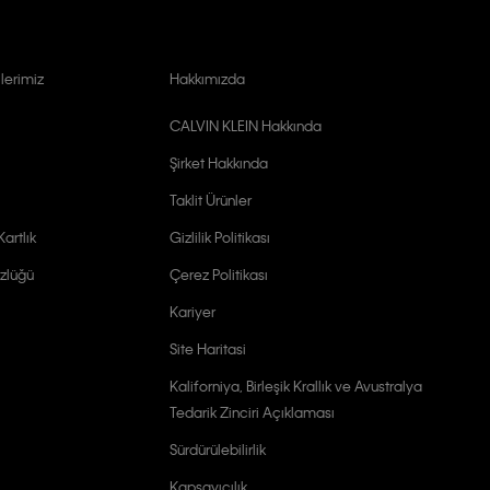
lerimiz
Hakkımızda
CALVIN KLEIN Hakkında
Şirket Hakkında
Taklit Ürünler
artlık
Gizlilik Politikası
zlüğü
Çerez Politikası
Kariyer
Site Haritasi
Kaliforniya, Birleşik Krallık ve Avustralya
Tedarik Zinciri Açıklaması
Sürdürülebilirlik
Kapsayıcılık