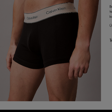
B
t
k
Ü
T