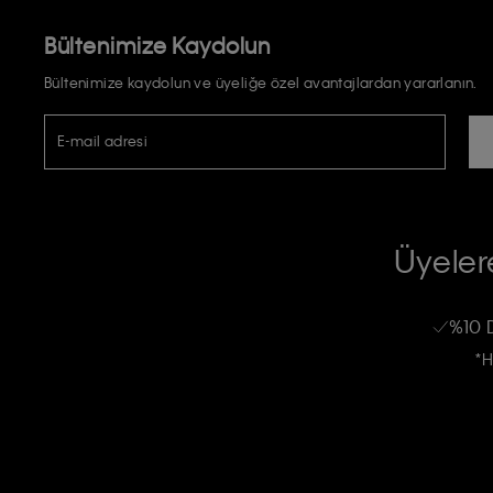
Bültenimize Kaydolun
Bültenimize kaydolun ve üyeliğe özel avantajlardan yararlanın.
E-mail adresi
TİCARİ ELEKTRONİK İLETİ GÖNDERİLMESİ HUSUSUNDA KİŞİSEL VE
RIZA VE ONAY METNİ
Üyelere
Calvin Klein e-bültenine abone olarak, kişisel verilerimin Calvin Klein tarafı
kampanyalarla alakalı her türlü iletişim yoluyla; E-mail ve SMS dahil olmak üze
%10 
Erkek
Kadın
Çocuk
işleneceğini anlıyor ve kabul ediyorum.
*H
Kişiye özel ticari elektronik iletilerini almak için
Açık Onay
veriyorum.
Aydınlatma Metni’ni
okuduğumu kabul ediyorum.
Calvin Klein tarafından kişisel verilerimin yurtdışına aktarılmasına açık 