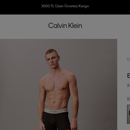
3500 TL Üzeri Ücretsiz Kargo
7500 TL Ve Üzeri Alışverişlerinizde 6 Taksit İmkanı
E
E
2
R