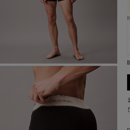
B
B
D