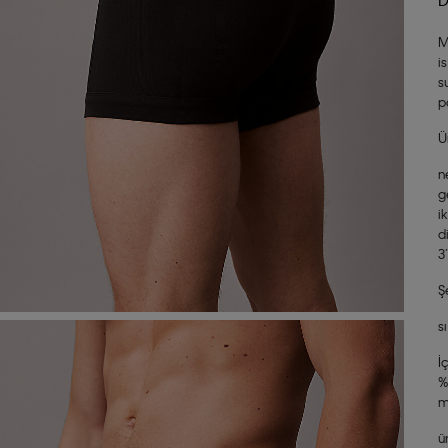
M
i
s
p
Ü
n
g
i
d
3
Ş
s
İ
%
m
ü