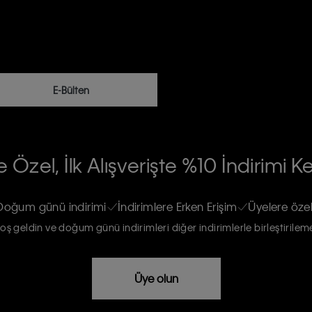
E-Bülten
RİLERİN İŞLENMESİ HAKKINDA AÇIK
 Özel, İlk Alışverişte %10 İndirimi K
na gönderileceğinin ve güncel ürün,
re haberdar edilip, kişisel verilerimin
Doğum günü indirimi
İndirimlere Erken Erişim
Üyelere özel
oş geldin ve doğum günü indirimleri diğer indirimlerle birleştirilem
rızam vardır
Üye olun