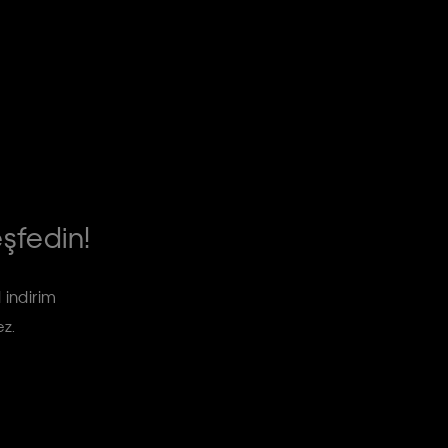
eşfedin!
 indirim
ez.