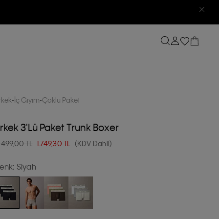
rkek
İç Giyim
Çoklu Paket
rkek 3'lü Paket Trunk Boxer
.499,00 TL
1.749,30
TL
(KDV Dahil)
enk:
Siyah