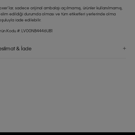
oxer’lar, sadece orijinal ambalajı açılmamış, ürünler kullanılmamış,
eslim edildiği durumda olması ve tüm etiketleri yerlerinde olma
oşuluyla iade edilebilir.
rün Kodu #: LV00NB4446UB1
eslimat & İade