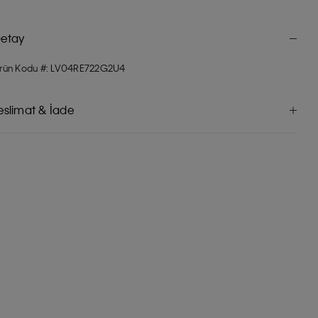
etay
rün Kodu #: LV04RE722G2U4
eslimat & İade