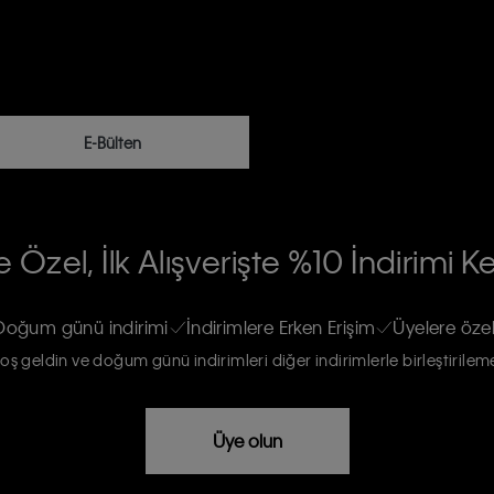
E-Bülten
RİLERİN İŞLENMESİ HAKKINDA AÇIK
 Özel, İlk Alışverişte %10 İndirimi K
na gönderileceğinin ve güncel ürün,
re haberdar edilip, kişisel verilerimin
Doğum günü indirimi
İndirimlere Erken Erişim
Üyelere özel
oş geldin ve doğum günü indirimleri diğer indirimlerle birleştirilem
rızam vardır
Üye olun