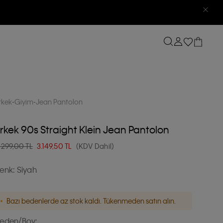
rkek
Giyim
Jean Pantolon
rkek 90s Straight Klein Jean Pantolon
.299,00 TL
3.149,50
TL
(KDV Dahil)
enk:
Siyah
Bazı bedenlerde az stok kaldı. Tükenmeden satın alın.
eden/Boy: