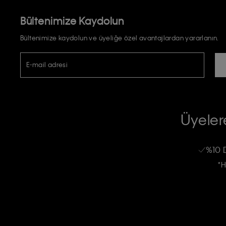
Bültenimize Kaydolun
Bültenimize kaydolun ve üyeliğe özel avantajlardan yararlanın.
E-mail adresi
TİCARİ ELEKTRONİK İLETİ GÖNDERİLMESİ HUSUSUNDA KİŞİSEL VE
RIZA VE ONAY METNİ
Üyelere
Calvin Klein e-bültenine abone olarak, kişisel verilerimin Calvin Klein tarafı
kampanyalarla alakalı her türlü iletişim yoluyla; E-mail ve SMS dahil olmak üze
%10 
Erkek
Kadın
Çocuk
işleneceğini anlıyor ve kabul ediyorum.
*H
Kişiye özel ticari elektronik iletilerini almak için
Açık Onay
veriyorum.
Aydınlatma Metni’ni
okuduğumu kabul ediyorum.
Calvin Klein tarafından kişisel verilerimin yurtdışına aktarılmasına açık 