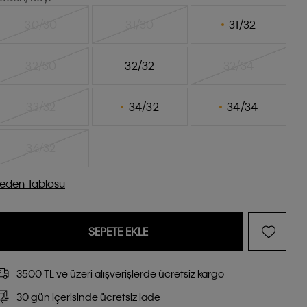
30/30
31/30
31/32
32/30
32/32
32/34
33/32
34/32
34/34
36/32
eden Tablosu
SEPETE EKLE
3500 TL ve üzeri alışverişlerde ücretsiz kargo
30 gün içerisinde ücretsiz iade