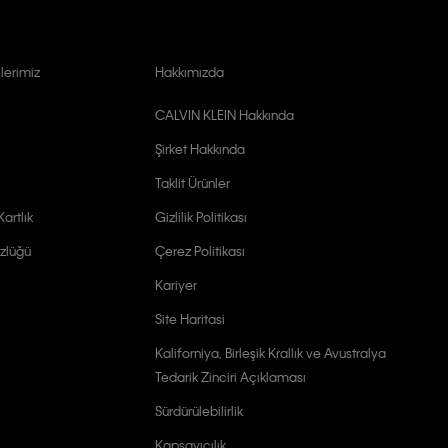
lerimiz
Hakkımızda
CALVIN KLEIN Hakkında
Şirket Hakkında
Taklit Ürünler
artlık
Gizlilik Politikası
zlüğü
Çerez Politikası
Kariyer
Site Haritasi
Kaliforniya, Birleşik Krallık ve Avustralya
Tedarik Zinciri Açıklaması
Sürdürülebilirlik
Kapsayıcılık