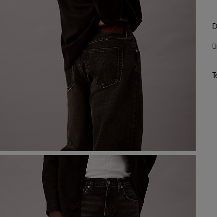
D
Ü
T