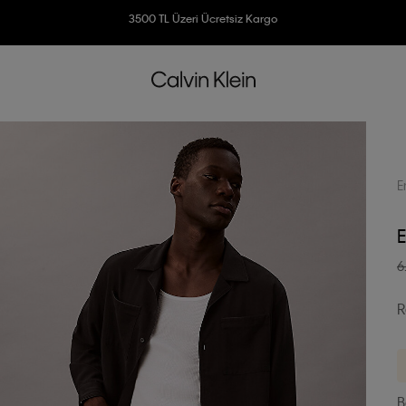
3500 TL Üzeri Ücretsiz Kargo
7500 TL Ve Üzeri Alışverişlerinizde 6 Taksit İmkanı
E
E
6
R
B