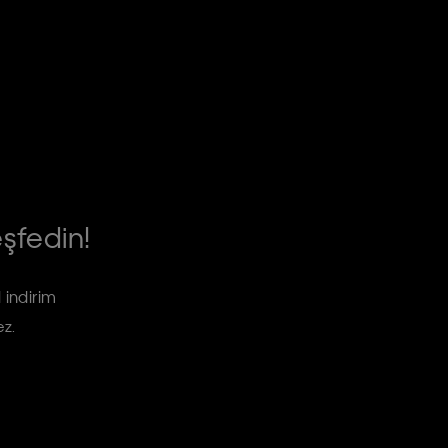
eşfedin!
 indirim
ez.