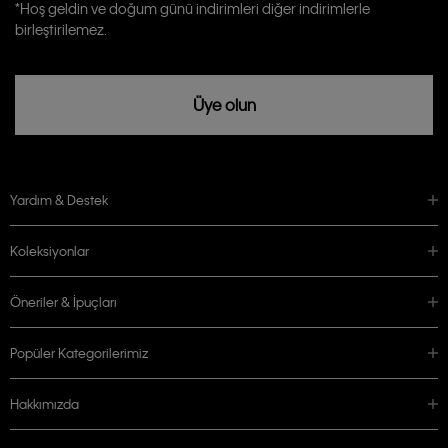
Calvin Klein tarafından kişisel verilerimin yurtdışına aktarılmasına açık
*Hoş geldin ve doğum günü indirimleri diğer indirimlerle
rızam vardır
birleştirilemez.
Üye olun
Yardım & Destek
Koleksiyonlar
Öneriler & İpuçları
Popüler Kategorilerimiz
Hakkımızda