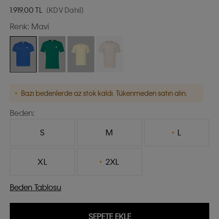
1.919,00
TL
(KDV Dahil)
Renk:
Mavi
Bazı bedenlerde az stok kaldı. Tükenmeden satın alın.
Beden:
S
M
L
XL
2XL
Beden Tablosu
SEPETE EKLE