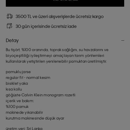
3500 TL ve üzeri alışverişlerde ücretsiz kargo
30 gün içerisinde ücretsiz iade
Detay
Bu tişört, %100 oranında, toprak sağlığını, su havzalarını ve
biyoçeşitliliği iyileştirmeyi amaçlayan tarım yöntemleri
kullanılarak yetiştirilen yenilenebilir pamuktan üretilmiştir.
pamuklu jarse
regular fit - normal kesim
bisiklet yaka
kısa kollu
göğüste Calvin Klein monogram rozetli
içerik ve bakım:
%100 pamuk
makinede yıkanabilir
kurutma makinesinde düşük ayar
üretim yeri: Sri Lanka